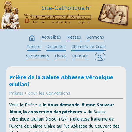
Site-Catholique.fr
home
Actualités
Messes
Sermons
Prières
Chapelets
Chemins de Croix
Sacrements
Livres
Humour
search
Prière de la Sainte Abbesse Véronique
Giuliani
Prières
>
pour les Conversions
Voici la Prière
« Je Vous demande, ô mon Sauveur
Jésus, la conversion des pécheurs »
de Sainte
Véronique Giuliani (1660-1727), Religieuse italienne de
l'Ordre de Sainte Claire qui fut Abbesse du Couvent des