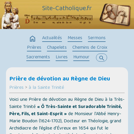
Site-Catholique.fr
home
Actualités
Messes
Sermons
Prières
Chapelets
Chemins de Croix
Sacrements
Livres
Humour
search
Prière de dévotion au Règne de Dieu
Prières
>
à la Sainte Trinité
Voici une Prière de dévotion au Règne de Dieu à la Très-
Sainte Trinité
« Ô Très-Sainte et Suradorable Trinité,
Père, Fils, et Saint-Esprit »
de Monsieur l'Abbé Henry-
Marie Boudon (1624-1702), Docteur en Théologie, grand
Archidiacre de l’église d'Évreux en 1654 qui fut le