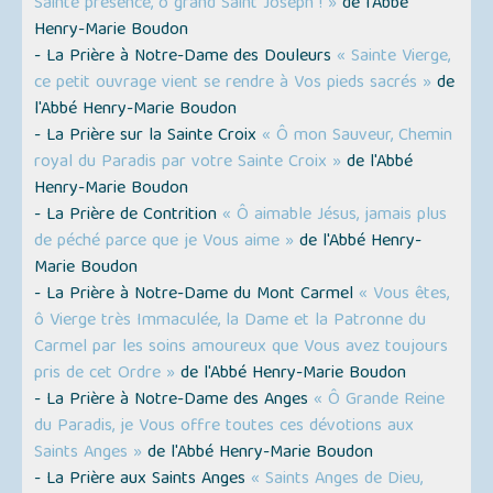
Sainte présence, ô grand Saint Joseph ! »
de l'Abbé
Henry-Marie Boudon
- La Prière à Notre-Dame des Douleurs
« Sainte Vierge,
ce petit ouvrage vient se rendre à Vos pieds sacrés »
de
l'Abbé Henry-Marie Boudon
- La Prière sur la Sainte Croix
« Ô mon Sauveur, Chemin
royal du Paradis par votre Sainte Croix »
de l'Abbé
Henry-Marie Boudon
- La Prière de Contrition
« Ô aimable Jésus, jamais plus
de péché parce que je Vous aime »
de l'Abbé Henry-
Marie Boudon
- La Prière à Notre-Dame du Mont Carmel
« Vous êtes,
ô Vierge très Immaculée, la Dame et la Patronne du
Carmel par les soins amoureux que Vous avez toujours
pris de cet Ordre »
de l'Abbé Henry-Marie Boudon
- La Prière à Notre-Dame des Anges
« Ô Grande Reine
du Paradis, je Vous offre toutes ces dévotions aux
Saints Anges »
de l'Abbé Henry-Marie Boudon
- La Prière aux Saints Anges
« Saints Anges de Dieu,