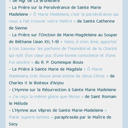
»
de Mgr de La Brunetière
- La Prière sur la Persévérance de Sainte Marie
Madeleine
« Ô Marie Madeleine, c'est la persévérance qui
vous a fait trouver votre Maître »
de Sainte Catherine
de Sienne
- La Prière sur l’Onction de Marie-Magdeleine au Souper
de Béthanie (Jean XII, 1-9)
« Viens, ô mon âme, apporter
à ton Sauveur les parfums de l'Humilité et de la Charité
qui naît d'un cœur pur, d'une bonne conscience et d'une
Foi sincère »
du R. P. Dominique Bouix
- La Prière à Sainte Marie de Magdala
« Ô Marie
Madeleine, très douce amie intime de Jésus-Christ »
de
Charles II le Boiteux d'Anjou
- L’Hymne sur la Résurrection à Sainte Marie Madeleine
« J'ai reçu la même gloire que Moïse »
de Saint Romain
le Mélode
- L’Hymne aux Vêpres de Sainte Marie-Madeleine
«
Pater superni luminis »
paraphrasée par le Maître de
Sacy