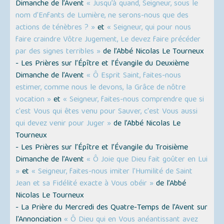
Dimanche de l’Avent
« Jusqu’à quand, Seigneur, sous le
nom d'Enfants de Lumière, ne serons-nous que des
actions de ténèbres ? »
et
« Seigneur, qui pour nous
faire craindre Vôtre Jugement, Le devez faire précéder
par des signes terribles »
de l’Abbé Nicolas Le Tourneux
- Les Prières sur l’Épître et l’Évangile du Deuxième
Dimanche de l’Avent
« Ô Esprit Saint, faites-nous
estimer, comme nous le devons, la Grâce de nôtre
vocation »
et
« Seigneur, faites-nous comprendre que si
c'est Vous qui êtes venu pour Sauver, c'est Vous aussi
qui devez venir pour Juger »
de l’Abbé Nicolas Le
Tourneux
- Les Prières sur l’Épître et l’Évangile du Troisième
Dimanche de l’Avent
« Ô Joie que Dieu fait goûter en Lui
»
et
« Seigneur, faites-nous imiter l'Humilité de Saint
Jean et sa Fidélité exacte à Vous obéir »
de l’Abbé
Nicolas Le Tourneux
- La Prière du Mercredi des Quatre-Temps de l’Avent sur
l'Annonciation
« Ô Dieu qui en Vous anéantissant avez