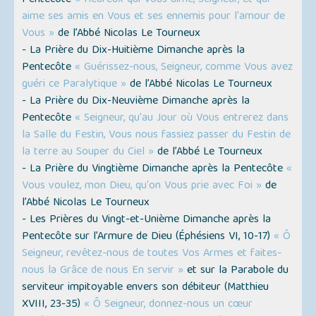
aime ses amis en Vous et ses ennemis pour l'amour de
Vous »
de l’Abbé Nicolas Le Tourneux
- La Prière du Dix-Huitième Dimanche après la
Pentecôte
« Guérissez-nous, Seigneur, comme Vous avez
guéri ce Paralytique »
de l’Abbé Nicolas Le Tourneux
- La Prière du Dix-Neuvième Dimanche après la
Pentecôte
« Seigneur, qu'au Jour où Vous entrerez dans
la Salle du Festin, Vous nous fassiez passer du Festin de
la terre au Souper du Ciel »
de l’Abbé Le Tourneux
- La Prière du Vingtième Dimanche après la Pentecôte
«
Vous voulez, mon Dieu, qu'on Vous prie avec Foi »
de
l’Abbé Nicolas Le Tourneux
- Les Prières du Vingt-et-Unième Dimanche après la
Pentecôte sur l’Armure de Dieu
(Éphésiens VI, 10-17)
« Ô
Seigneur, revêtez-nous de toutes Vos Armes et faites-
nous la Grâce de nous En servir »
et sur la Parabole du
serviteur impitoyable envers son débiteur
(Matthieu
XVIII, 23-35)
« Ô Seigneur, donnez-nous un cœur