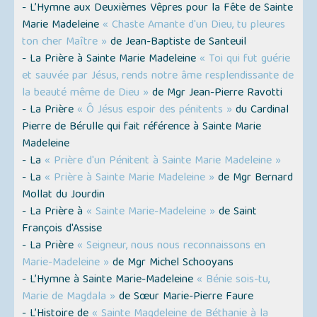
- L’Hymne aux Deuxièmes Vêpres pour la Fête de Sainte
Marie Madeleine
« Chaste Amante d'un Dieu, tu pleures
ton cher Maître »
de Jean-Baptiste de Santeuil
- La Prière à Sainte Marie Madeleine
« Toi qui fut guérie
et sauvée par Jésus, rends notre âme resplendissante de
la beauté même de Dieu »
de Mgr Jean-Pierre Ravotti
- La Prière
« Ô Jésus espoir des pénitents »
du Cardinal
Pierre de Bérulle qui fait référence à Sainte Marie
Madeleine
- La
« Prière d'un Pénitent à Sainte Marie Madeleine »
- La
« Prière à Sainte Marie Madeleine »
de Mgr Bernard
Mollat du Jourdin
- La Prière à
« Sainte Marie-Madeleine »
de Saint
François d'Assise
- La Prière
« Seigneur, nous nous reconnaissons en
Marie-Madeleine »
de Mgr Michel Schooyans
- L’Hymne à Sainte Marie-Madeleine
« Bénie sois-tu,
Marie de Magdala »
de Sœur Marie-Pierre Faure
- L’Histoire de
« Sainte Magdeleine de Béthanie à la