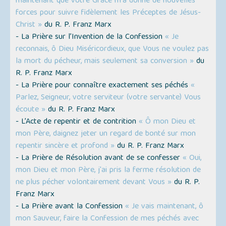
maintenant que votre Grâce m'a donné de nouvelles
forces pour suivre fidèlement les Préceptes de Jésus-
Christ »
du R. P. Franz Marx
- La Prière sur l’Invention de la Confession
« Je
reconnais, ô Dieu Miséricordieux, que Vous ne voulez pas
la mort du pécheur, mais seulement sa conversion »
du
R. P. Franz Marx
- La Prière pour connaître exactement ses péchés
«
Parlez, Seigneur, votre serviteur (votre servante) Vous
écoute »
du R. P. Franz Marx
- L’Acte de repentir et de contrition
« Ô mon Dieu et
mon Père, daignez jeter un regard de bonté sur mon
repentir sincère et profond »
du R. P. Franz Marx
- La Prière de Résolution avant de se confesser
« Oui,
mon Dieu et mon Père, j'ai pris la ferme résolution de
ne plus pécher volontairement devant Vous »
du R. P.
Franz Marx
- La Prière avant la Confession
« Je vais maintenant, ô
mon Sauveur, faire la Confession de mes péchés avec