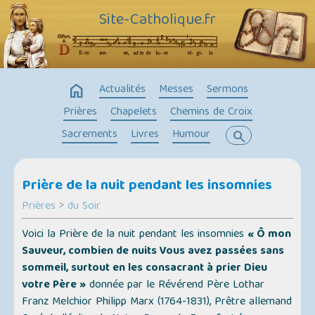
Site-Catholique.fr
home
Actualités
Messes
Sermons
Prières
Chapelets
Chemins de Croix
Sacrements
Livres
Humour
search
Prière de la nuit pendant les insomnies
Prières
>
du Soir
Voici la Prière de la nuit pendant les insomnies
« Ô mon
Sauveur, combien de nuits Vous avez passées sans
sommeil, surtout en les consacrant à prier Dieu
votre Père »
donnée par le Révérend Père Lothar
Franz Melchior Philipp Marx (1764-1831), Prêtre allemand