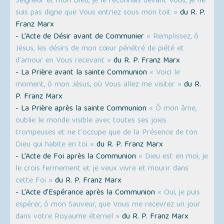
Seigneur et mon Dieu, je le reconnais devant Vous, je ne
suis pas digne que Vous entriez sous mon toit »
du R. P.
Franz Marx
- L’Acte de Désir avant de Communier
« Remplissez, ô
Jésus, les désirs de mon cœur pénétré de piété et
d'amour en Vous recevant »
du R. P. Franz Marx
- La Prière avant la sainte Communion
« Voici le
moment, ô mon Jésus, où Vous allez me visiter »
du R.
P. Franz Marx
- La Prière après la sainte Communion
« Ô mon âme,
oublie le monde visible avec toutes ses joies
trompeuses et ne t'occupe que de la Présence de ton
Dieu qui habite en toi »
du R. P. Franz Marx
- L’Acte de Foi après la Communion
« Dieu est en moi, je
le crois fermement et je veux vivre et mourir dans
cette Foi »
du R. P. Franz Marx
- L’Acte d'Espérance après la Communion
« Oui, je puis
espérer, ô mon Sauveur, que Vous me recevrez un jour
dans votre Royaume éternel »
du R. P. Franz Marx