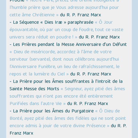
Proche
« Notre Père, prêtez une oreille indulgente à
l'humble prière que je Vous adresse aujourd'hui pour
cette âme Chrétienne »
du R. P. Franz Marx
- La Séquence « Dies Iræ » paraphrasée
« Ô Jour
épouvantable, où par un coup de foudre, tout ce vaste
univers sera réduit en poudre ! »
du R. P. Franz Marx
- Les Prières pendant la Messe Anniversaire d’un Défunt
« Dieu de miséricorde, accordez à l'âme de votre
serviteur (servante), dont nous célébrons aujourd'hui
l'Anniversaire Funèbre, un lieu de rafraîchissement, le
repos et la lumière du Ciel »
du R. P. Franz Marx
- La Prière pour les Âmes souffrantes à l’Introït de la
Sainte Messe des Morts
« Seigneur, ayez pitié des âmes
souffrantes qui n'ont pas encore été entièrement
Purifiées dans l'autre Vie »
du R. P. Franz Marx
- La Prière pour les Âmes du Purgatoire
« Ô Dieu de
Bonté, ayez pitié des âmes des fidèles qui ne sont point
encore admis à jouir de votre divine Présence »
du R. P.
Franz Marx