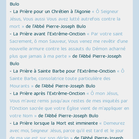
Bulo
- La Prière pour un Chrétien à l'Agonie
« Ô Seigneur
Jésus, Vous aussi Vous avez lutté autrefois contre la
mort »
de l'Abbé Pierre-Joseph Bulo
- La Prière avant l'Extrême-Onction
« Par votre saint
Sacrement, ô mon Sauveur, Vous venez me revêtir d'une
nouvelle armure contre les assauts du Démon acharné
plus que jamais à ma perte »
de l'Abbé Pierre-Joseph
Bulo
- La Prière à Sainte Barbe pour l’Extrême-Onction
« Ô
Sainte Barbe, consolatrice toute particulière des
Mourants »
de l'Abbé Pierre-Joseph Bulo
- La Prière après l'Extrême-Onction
« Ô mon Jésus,
Vous m'avez remis jusqu'aux restes de mes iniquités par
l'Onction sacrée que votre Église vient de m'appliquer en
votre Nom »
de l'Abbé Pierre-Joseph Bulo
- La Prière lorsque la Mort est imminente
« Demeurez
avec moi, Seigneur Jésus, parce qu'il est tard et le jour
de ma vie est sur son déclin »
de l'Abbé Pierre-Joseph