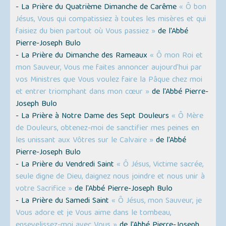
- La Prière du Quatrième Dimanche de Carême
« Ô bon
Jésus, Vous qui compatissiez à toutes les misères et qui
faisiez du bien partout où Vous passiez »
de l'Abbé
Pierre-Joseph Bulo
- La Prière du Dimanche des Rameaux
« Ô mon Roi et
mon Sauveur, Vous me faites annoncer aujourd'hui par
vos Ministres que Vous voulez faire la Pâque chez moi
et entrer triomphant dans mon cœur »
de l'Abbé Pierre-
Joseph Bulo
- La Prière à Notre Dame des Sept Douleurs
« Ô Mère
de Douleurs, obtenez-moi de sanctifier mes peines en
les unissant aux Vôtres sur le Calvaire »
de l'Abbé
Pierre-Joseph Bulo
- La Prière du Vendredi Saint
« Ô Jésus, Victime sacrée,
seule digne de Dieu, daignez nous joindre et nous unir à
votre Sacrifice »
de l'Abbé Pierre-Joseph Bulo
- La Prière du Samedi Saint
« Ô Jésus, mon Sauveur, je
Vous adore et je Vous aime dans le tombeau,
ensevelissez-moi avec Vous »
de l'Abbé Pierre-Joseph