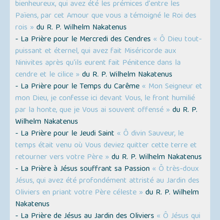
bienheureux, qui avez été les prémices d'entre les
Païens, par cet Amour que vous a témoigné le Roi des
rois »
du R. P. Wilhelm Nakatenus
- La Prière pour le Mercredi des Cendres
« Ô Dieu tout-
puissant et éternel, qui avez fait Miséricorde aux
Ninivites après qu'ils eurent fait Pénitence dans la
cendre et le cilice »
du R. P. Wilhelm Nakatenus
- La Prière pour le Temps du Carême
« Mon Seigneur et
mon Dieu, je confesse ici devant Vous, le front humilié
par la honte, que je Vous ai souvent offensé »
du R. P.
Wilhelm Nakatenus
- La Prière pour le Jeudi Saint
« Ô divin Sauveur, le
temps était venu où Vous deviez quitter cette terre et
retourner vers votre Père »
du R. P. Wilhelm Nakatenus
- La Prière à Jésus souffrant sa Passion
« Ô très-doux
Jésus, qui avez été profondément attristé au Jardin des
Oliviers en priant votre Père céleste »
du R. P. Wilhelm
Nakatenus
- La Prière de Jésus au Jardin des Oliviers
« Ô Jésus qui