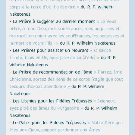
remets mon âme à Dieu, mon Créateur, et rends mon
corps à la terre d'où il a été tiré »
du R. P. Wilhelm
Nakatenus
- La Prière à suggérer au dernier moment
« Je Vous
offre, ô mon Dieu, mes souffrances, mes angoisses et
ma mort en union avec les souffrances, les angoisses et
la mort de votre Fils ! »
du R. P. Wilhelm Nakatenus
- Les Prières pour assister un Mourant
« Ô sainte
Trinité, Trois en Un, ayez pitié de lui (d'elle) »
du R. P.
Wilhelm Nakatenus
- La Prière de recommandation de l'âme
« Partez, âme
Chrétienne, sortez des liens de ce corps fragile que tout
secours d'ici-bas abandonne »
du R. P. Wilhelm
Nakatenus
- Les Litanies pour les Fidèles Trépassés
« Seigneur,
ayez pitié des âmes du Purgatoire »
du R. P. Wilhelm
Nakatenus
- Le Pater pour les Fidèles Trépassés
« Notre Père qui
êtes aux Cieux, daignez pardonner aux Âmes