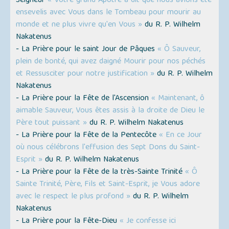
Seigneur
« Votre grand Apôtre a dit que nous avions été
ensevelis avec Vous dans le Tombeau pour mourir au
monde et ne plus vivre qu'en Vous »
du R. P. Wilhelm
Nakatenus
- La Prière pour le saint Jour de Pâques
« Ô Sauveur,
plein de bonté, qui avez daigné Mourir pour nos péchés
et Ressusciter pour notre justification »
du R. P. Wilhelm
Nakatenus
- La Prière pour la Fête de l'Ascension
« Maintenant, ô
aimable Sauveur, Vous êtes assis à la droite de Dieu le
Père tout puissant »
du R. P. Wilhelm Nakatenus
- La Prière pour la Fête de la Pentecôte
« En ce Jour
où nous célébrons l'effusion des Sept Dons du Saint-
Esprit »
du R. P. Wilhelm Nakatenus
- La Prière pour la Fête de la très-Sainte Trinité
« Ô
Sainte Trinité, Père, Fils et Saint-Esprit, je Vous adore
avec le respect le plus profond »
du R. P. Wilhelm
Nakatenus
- La Prière pour la Fête-Dieu
« Je confesse ici