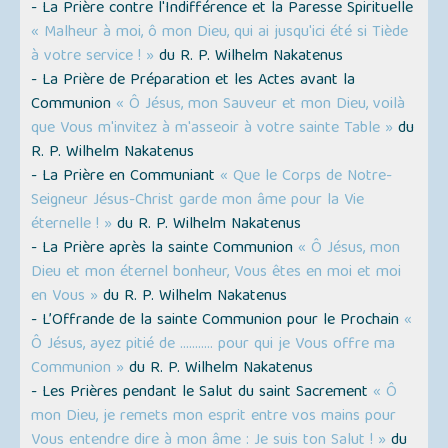
- La Prière contre l'Indifférence et la Paresse Spirituelle
« Malheur à moi, ô mon Dieu, qui ai jusqu'ici été si Tiède
à votre service ! »
du R. P. Wilhelm Nakatenus
- La Prière de Préparation et les Actes avant la
Communion
« Ô Jésus, mon Sauveur et mon Dieu, voilà
que Vous m'invitez à m'asseoir à votre sainte Table »
du
R. P. Wilhelm Nakatenus
- La Prière en Communiant
« Que le Corps de Notre-
Seigneur Jésus-Christ garde mon âme pour la Vie
éternelle ! »
du R. P. Wilhelm Nakatenus
- La Prière après la sainte Communion
« Ô Jésus, mon
Dieu et mon éternel bonheur, Vous êtes en moi et moi
en Vous »
du R. P. Wilhelm Nakatenus
- L’Offrande de la sainte Communion pour le Prochain
«
Ô Jésus, ayez pitié de ........... pour qui je Vous offre ma
Communion »
du R. P. Wilhelm Nakatenus
- Les Prières pendant le Salut du saint Sacrement
« Ô
mon Dieu, je remets mon esprit entre vos mains pour
Vous entendre dire à mon âme : Je suis ton Salut ! »
du