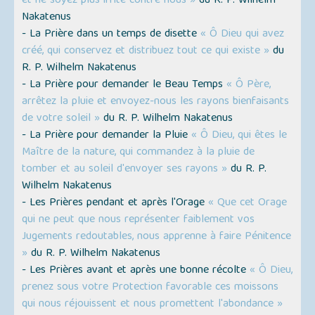
et ne soyez plus irrité contre nous »
du R. P. Wilhelm
Nakatenus
- La Prière dans un temps de disette
« Ô Dieu qui avez
créé, qui conservez et distribuez tout ce qui existe »
du
R. P. Wilhelm Nakatenus
- La Prière pour demander le Beau Temps
« Ô Père,
arrêtez la pluie et envoyez-nous les rayons bienfaisants
de votre soleil »
du R. P. Wilhelm Nakatenus
- La Prière pour demander la Pluie
« Ô Dieu, qui êtes le
Maître de la nature, qui commandez à la pluie de
tomber et au soleil d'envoyer ses rayons »
du R. P.
Wilhelm Nakatenus
- Les Prières pendant et après l'Orage
« Que cet Orage
qui ne peut que nous représenter faiblement vos
Jugements redoutables, nous apprenne à faire Pénitence
»
du R. P. Wilhelm Nakatenus
- Les Prières avant et après une bonne récolte
« Ô Dieu,
prenez sous votre Protection favorable ces moissons
qui nous réjouissent et nous promettent l'abondance »