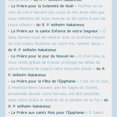
ont attendu »
du R. P. Wilhelm Nakatenus
- La Prière pour la Solennité de Noël
« Purifiez en ce
Jour de votre Nativité nos corps et nos âmes afin que
nous méritions de Vous recevoir et de naître à une Vie
toute céleste »
du R. P. Wilhelm Nakatenus
- La Prière sur la sainte Enfance de notre Seigneur
« Ô
Dieu, donnez-nous de vénérer avec un profond respect
les très-saints Mystères de votre Fils, l'enfant Jésus »
du R. P. Wilhelm Nakatenus
- La Prière pour le jour du Nouvel An
« Ô mon Dieu, je
Vous rends grâces de m’avoir prolongé les délais de
votre Miséricorde jusqu'à cette Nouvelle Année »
du R.
P. Wilhelm Nakatenus
- La Prière pour la Fête de l'Épiphanie
« C'est en ce Jour,
ô miséricordieux Sauveur, que les Sages de l'Orient,
prosternés devant votre berceau, ont été sanctifiés
dans votre Grâce et éclairés de la lumière de la Foi »
du
R. P. Wilhelm Nakatenus
- La Prière aux saints Rois pour l'Épiphanie
« Ô Saints