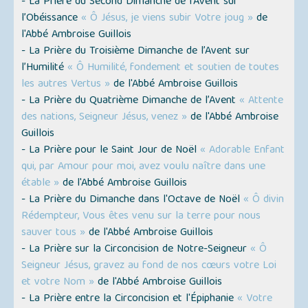
- La Prière du Second Dimanche de l’Avent sur
l’Obéissance
« Ô Jésus, je viens subir Votre joug »
de
l'Abbé Ambroise Guillois
- La Prière du Troisième Dimanche de l’Avent sur
l’Humilité
« Ô Humilité, fondement et soutien de toutes
les autres Vertus »
de l'Abbé Ambroise Guillois
- La Prière du Quatrième Dimanche de l’Avent
« Attente
des nations, Seigneur Jésus, venez »
de l'Abbé Ambroise
Guillois
- La Prière pour le Saint Jour de Noël
« Adorable Enfant
qui, par Amour pour moi, avez voulu naître dans une
étable »
de l'Abbé Ambroise Guillois
- La Prière du Dimanche dans l'Octave de Noël
« Ô divin
Rédempteur, Vous êtes venu sur la terre pour nous
sauver tous »
de l'Abbé Ambroise Guillois
- La Prière sur la Circoncision de Notre-Seigneur
« Ô
Seigneur Jésus, gravez au fond de nos cœurs votre Loi
et votre Nom »
de l'Abbé Ambroise Guillois
- La Prière entre la Circoncision et l'Épiphanie
« Votre