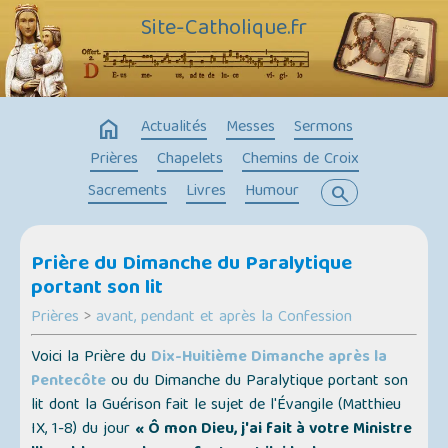
Site-Catholique.fr
home
Actualités
Messes
Sermons
Prières
Chapelets
Chemins de Croix
Sacrements
Livres
Humour
search
Prière du Dimanche du Paralytique
portant son lit
Prières
>
avant, pendant et après la Confession
Voici la Prière du
Dix-Huitième Dimanche après la
Pentecôte
ou du Dimanche du Paralytique portant son
lit dont la Guérison fait le sujet de l'Évangile (
Matthieu
IX, 1-8
) du jour
« Ô mon Dieu, j'ai fait à votre Ministre