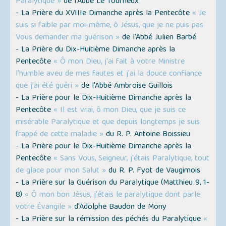
Paralytique »
de l'Abbé Le Tourneux
- La Prière du XVIIIe Dimanche après la Pentecôte
« Je
suis si faible par moi-même, ô Jésus, que je ne puis pas
Vous demander ma guérison »
de l’Abbé Julien Barbé
- La Prière du Dix-Huitième Dimanche après la
Pentecôte
« Ô mon Dieu, j'ai fait à votre Ministre
l'humble aveu de mes fautes et j'ai la douce confiance
que j'ai été guéri »
de l'Abbé Ambroise Guillois
- La Prière pour le Dix-Huitième Dimanche après la
Pentecôte
« Il est vrai, ô mon Dieu, que je suis ce
misérable Paralytique et que depuis longtemps je suis
frappé de cette maladie »
du R. P. Antoine Boissieu
- La Prière pour le Dix-Huitième Dimanche après la
Pentecôte
« Sans Vous, Seigneur, j'étais Paralytique, tout
de glace pour mon Salut »
du R. P. Fyot de Vaugimois
- La Prière sur la Guérison du Paralytique
(Matthieu 9, 1-
8)
« Ô mon bon Jésus, j'étais le paralytique dont parle
votre Évangile »
d'Adolphe Baudon de Mony
- La Prière sur la rémission des péchés du Paralytique
«