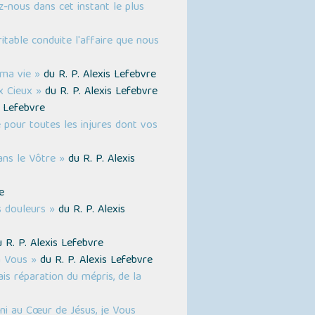
z-nous dans cet instant le plus
itable conduite l'affaire que nous
ma vie »
du R. P. Alexis Lefebvre
x Cieux »
du R. P. Alexis Lefebvre
s Lefebvre
pour toutes les injures dont vos
ans le Vôtre »
du R. P. Alexis
e
 douleurs »
du R. P. Alexis
 R. P. Alexis Lefebvre
à Vous »
du R. P. Alexis Lefebvre
ais réparation du mépris, de la
ni au Cœur de Jésus, je Vous