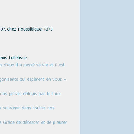
07, chez Poussièlgue, 1873
exis Lefebvre
 d'eux il a passé sa vie et il est
gonisants qui espèrent en vous »
ons jamais éblouis par le faux
 souvenir, dans toutes nos
a Grâce de détester et de pleurer