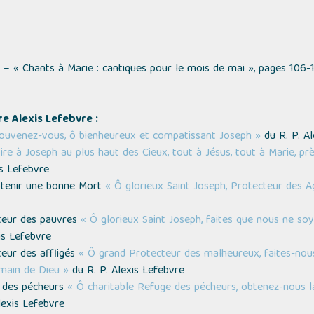
) –
« Chants à Marie : cantiques pour le mois de mai »,
pages 106-1
e Alexis Lefebvre :
ouvenez-vous, ô bienheureux et compatissant Joseph »
du R. P. Al
ire à Joseph au plus haut des Cieux, tout à Jésus, tout à Marie, près
is Lefebvre
obtenir une bonne Mort
« Ô glorieux Saint Joseph, Protecteur des A
cteur des pauvres
« Ô glorieux Saint Joseph, faites que nous ne soy
is Lefebvre
teur des affligés
« Ô grand Protecteur des malheureux, faites-nous
a main de Dieu »
du R. P. Alexis Lefebvre
e des pécheurs
« Ô charitable Refuge des pécheurs, obtenez-nous l
lexis Lefebvre