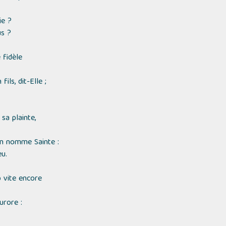
ie ?
us ?
 fidèle
ils, dit-Elle ;
sa plainte,
'on nomme Sainte :
u.
p vite encore
aurore :