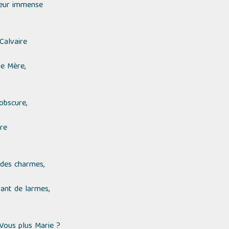
leur immense
 Calvaire
le Mère,
 obscure,
ure
 des charmes,
ant de larmes,
Vous plus Marie ?