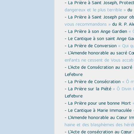
- La Prière à Saint Joseph, Prote
dangereux et le plus terrible »
du 
- La Prière à Saint Joseph pour ob
vous recommandons »
du R. P. Al
- La Prière à son Ange Gardien
« 
- Le Cantique à son saint Ange G
- La Prière de Conversion
« Qui q
- L’Amende honorable au sacré C
enfants ne cessent de Vous accab
- L’Acte de Consécration au sacr
Lefebvre
- La Prière de Consécration
« Ô m
- La Prière sur la Piété
« Ô Divin 
Lefebvre
- La Prière pour une bonne Mort
- Le Cantique à Marie Immaculée
- L’Amende honorable au Cœur I
haine et des blasphèmes des hérét
- L’Acte de consécration au Cœu