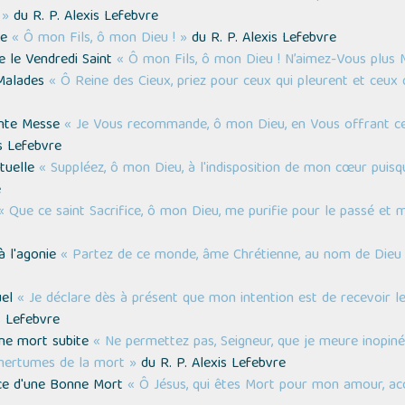
 »
du R. P. Alexis Lefebvre
he
« Ô mon Fils, ô mon Dieu ! »
du R. P. Alexis Lefebvre
ie le Vendredi Saint
« Ô mon Fils, ô mon Dieu ! N’aimez-Vous plus 
 Malades
« Ô Reine des Cieux, priez pour ceux qui pleurent et ceux
ainte Messe
« Je Vous recommande, ô mon Dieu, en Vous offrant ce
s Lefebvre
ituelle
« Suppléez, ô mon Dieu, à l'indisposition de mon cœur puisqu
e
« Que ce saint Sacrifice, ô mon Dieu, me purifie pour le passé et me
à l'agonie
« Partez de ce monde, âme Chrétienne, au nom de Dieu l
uel
« Je déclare dès à présent que mon intention est de recevoir le
s Lefebvre
une mort subite
« Ne permettez pas, Seigneur, que je meure inopin
mertumes de la mort »
du R. P. Alexis Lefebvre
âce d'une Bonne Mort
« Ô Jésus, qui êtes Mort pour mon amour, a