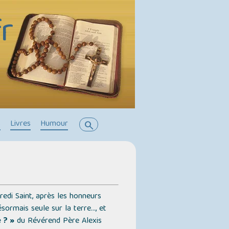
r
s
Livres
Humour
search
redi Saint, après les honneurs
rmais seule sur la terre..., et
 ? »
du Révérend Père Alexis