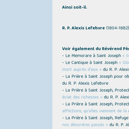
Ainsi soit-il.
R. P. Alexis Lefebvre
(1804-1882
Voir également du Révérend Pèr
- Le Memorare à Saint Joseph
« S
- Le Cantique à Saint Joseph
« Glo
mort auprès d'eux »
du R. P. Alex
- La Prière à Saint Joseph pour 
du R. P. Alexis Lefebvre
- La Prière à Saint Joseph, Prote
éclat des richesses »
du R. P. Alex
- La Prière à Saint Joseph, Protec
afflictions, qu'elles viennent de l
- La Prière à Saint Joseph, Refug
nos désordres passés »
du R. P. A