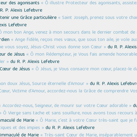
cteur des agonisants
« Ô illustre Protecteur des agonisants, assiste
R. P. Alexis Lefebvre
tenir une Grâce particulière
« Saint Joseph, prenez sous votre char
exis Lefebvre
Ô mon bon Ange, venez à mon secours dans le dernier combat de 
ardien
« Ange fidèle, reçois mes vœux, que sous ton aile, je vole au
ue vous soyez, Jésus-Christ vous donne son Cœur »
du R. P. Alexi
œur de Jésus
« Ô mon Rédempteur, je Vous fais amende honorable 
ler »
du R. P. Alexis Lefebvre
é Cœur de Jésus
« Ô Jésus, je Vous consacre mon cœur, placez-le d
on doux Jésus, Source éternelle d'Amour »
du R. P. Alexis Lefebvr
Cœur, Victime d'Amour, accordez-nous la Grâce de comprendre Vos
« Accordez-nous, Seigneur, de mourir sur votre Cœur adorable »
du
« Ô Vierge sans tache et sans souillure, nous avons tous recours 
mmaculé de Marie
« Ô Marie, c'est à votre Cœur très-saint que je f
iques et des impies »
du R. P. Alexis Lefebvre
r Immaculé de Marie
« Très-saint Cœur de Marie, inséparablement u