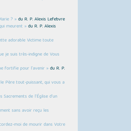
Marie ? »
du R. P. Alexis Lefebvre
 qui meurent »
du R. P. Alexis
tte adorable Victime toute
e je suis très-indigne de Vous
 fortifie pour l'avenir »
du R. P.
e Père tout-puissant, qui vous a
s Sacrements de l'Église d'un
ément sans avoir reçu les
ccordez-moi de mourir dans Votre