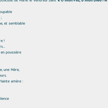
 Solitude de Marie le Vendredi Saint
« Ô mon Fils, ô mon Dieu ! N
coupable
;
ne, et semblable
e !
s...
e en poussière
, une Mère,
urs.
Plainte amère :
ilence