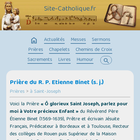
Site-Catholique.fr
home
Actualités
Messes
Sermons
Prières
Chapelets
Chemins de Croix
Sacrements
Livres
Humour
search
Prière du R. P. Etienne Binet (s. j.)
Prières
>
à Saint-Joseph
Voici la Prière
« Ô glorieux Saint Joseph, parlez pour
moi à Votre précieux Enfant »
du Révérend Père
Étienne Binet (1569-1639), Prêtre et écrivain Jésuite
Français, Prédicateur à Bordeaux et à Toulouse, Recteur
des collèges de Rouen puis Supérieur de la Maison