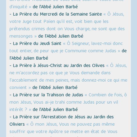
différents Tribunaux où Vous allez souffrir toute sorte
d'iniquité »
de l’Abbé Julien Barbé
- La Prière du Mercredi de la Semaine Sainte
« Ô Jésus,
votre Juge tout Païen qu'il est, voit bien que les
prétendus crimes dont on Vous charge, ne sont que des
mensonges »
de l’Abbé Julien Barbé
- La Prière du Jeudi Saint
« Ô Seigneur, lavez-moi donc
tout entier, de peur que je Communie comme Judas »
de
l’Abbé Julien Barbé
- La Prière à Jésus-Christ au Jardin des Olives
« Ô Jésus,
ne m'accordez pas ce que je Vous demande dans
l'accablement de mes peines, mais donnez-moi ce qui me
convient »
de l’Abbé Julien Barbé
- La Prière sur la Trahison de Judas
« Combien de fois, ô
mon Jésus, Vous ai-je trahi comme Judas pour un vil
intérêt ? »
de l’Abbé Julien Barbé
- La Prière sur l’Arrestation de Jésus au Jardin des
Oliviers
« Ô mon Jésus, Vous ne pouvez pas même
souffrir que votre Apôtre se mette en état de Vous