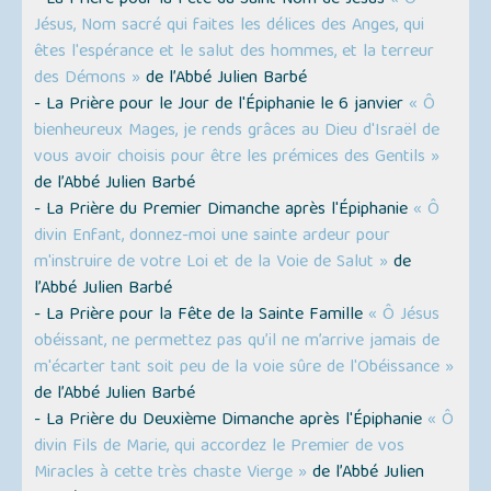
- La Prière pour la Fête du Saint Nom de Jésus
« Ô
Jésus, Nom sacré qui faites les délices des Anges, qui
êtes l'espérance et le salut des hommes, et la terreur
des Démons »
de l’Abbé Julien Barbé
- La Prière pour le Jour de l'Épiphanie le 6 janvier
« Ô
bienheureux Mages, je rends grâces au Dieu d'Israël de
vous avoir choisis pour être les prémices des Gentils »
de l’Abbé Julien Barbé
- La Prière du Premier Dimanche après l'Épiphanie
« Ô
divin Enfant, donnez-moi une sainte ardeur pour
m'instruire de votre Loi et de la Voie de Salut »
de
l’Abbé Julien Barbé
- La Prière pour la Fête de la Sainte Famille
« Ô Jésus
obéissant, ne permettez pas qu’il ne m’arrive jamais de
m'écarter tant soit peu de la voie sûre de l'Obéissance »
de l’Abbé Julien Barbé
- La Prière du Deuxième Dimanche après l'Épiphanie
« Ô
divin Fils de Marie, qui accordez le Premier de vos
Miracles à cette très chaste Vierge »
de l’Abbé Julien