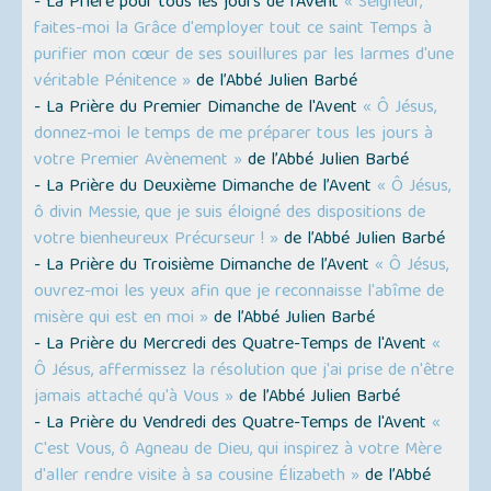
- La Prière pour tous les jours de l'Avent
« Seigneur,
faites-moi la Grâce d'employer tout ce saint Temps à
purifier mon cœur de ses souillures par les larmes d'une
véritable Pénitence »
de l’Abbé Julien Barbé
- La Prière du Premier Dimanche de l'Avent
« Ô Jésus,
donnez-moi le temps de me préparer tous les jours à
votre Premier Avènement »
de l’Abbé Julien Barbé
- La Prière du Deuxième Dimanche de l’Avent
« Ô Jésus,
ô divin Messie, que je suis éloigné des dispositions de
votre bienheureux Précurseur ! »
de l’Abbé Julien Barbé
- La Prière du Troisième Dimanche de l’Avent
« Ô Jésus,
ouvrez-moi les yeux afin que je reconnaisse l'abîme de
misère qui est en moi »
de l’Abbé Julien Barbé
- La Prière du Mercredi des Quatre-Temps de l'Avent
«
Ô Jésus, affermissez la résolution que j'ai prise de n'être
jamais attaché qu'à Vous »
de l’Abbé Julien Barbé
- La Prière du Vendredi des Quatre-Temps de l'Avent
«
C'est Vous, ô Agneau de Dieu, qui inspirez à votre Mère
d'aller rendre visite à sa cousine Élizabeth »
de l’Abbé