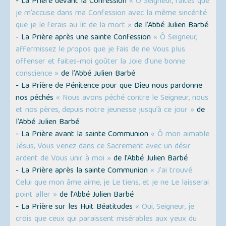
- La Prière devant la Confession
« Ô Seigneur, faites que
je m’accuse dans ma Confession avec la même sincérité
que je le ferais au lit de la mort »
de l’Abbé Julien Barbé
- La Prière après une sainte Confession
« Ô Seigneur,
affermissez le propos que je fais de ne Vous plus
offenser et faites-moi goûter la Joie d'une bonne
conscience »
de l’Abbé Julien Barbé
- La Prière de Pénitence pour que Dieu nous pardonne
nos péchés
« Nous avons péché contre le Seigneur, nous
et nos pères, depuis notre jeunesse jusqu’à ce jour »
de
l’Abbé Julien Barbé
- La Prière avant la sainte Communion
« Ô mon aimable
Jésus, Vous venez dans ce Sacrement avec un désir
ardent de Vous unir à moi »
de l’Abbé Julien Barbé
- La Prière après la sainte Communion
« J'ai trouvé
Celui que mon âme aime, je Le tiens, et je ne Le laisserai
point aller »
de l’Abbé Julien Barbé
- La Prière sur les Huit Béatitudes
« Oui, Seigneur, je
crois que ceux qui paraissent misérables aux yeux du