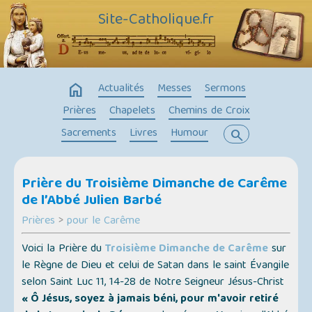
Site-Catholique.fr
home
Actualités
Messes
Sermons
Prières
Chapelets
Chemins de Croix
Sacrements
Livres
Humour
search
Prière du Troisième Dimanche de Carême
de l’Abbé Julien Barbé
Prières
>
pour le Carême
Voici la Prière du
Troisième Dimanche de Carême
sur
le Règne de Dieu et celui de Satan dans le saint Évangile
selon Saint Luc 11, 14-28 de Notre Seigneur Jésus-Christ
« Ô Jésus, soyez à jamais béni, pour m'avoir retiré