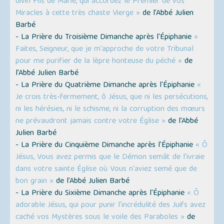
divin Fils de Marie, qui accordez le Premier de vos
Miracles à cette très chaste Vierge »
de l’Abbé Julien
Barbé
- La Prière du Troisième Dimanche après l'Épiphanie
«
Faites, Seigneur, que je m'approche de votre Tribunal
pour me purifier de la lèpre honteuse du péché »
de
l’Abbé Julien Barbé
- La Prière du Quatrième Dimanche après l'Épiphanie
«
Je crois très-fermement, ô Jésus, que ni les persécutions,
ni les hérésies, ni le schisme, ni la corruption des mœurs
ne prévaudront jamais contre votre Église »
de l’Abbé
Julien Barbé
- La Prière du Cinquième Dimanche après l'Épiphanie
« Ô
Jésus, Vous avez permis que le Démon semât de l'ivraie
dans votre sainte Église où Vous n'aviez semé que de
bon grain »
de l’Abbé Julien Barbé
- La Prière du Sixième Dimanche après l'Épiphanie
« Ô
adorable Jésus, qui pour punir l'incrédulité des Juifs avez
caché vos Mystères sous le voile des Paraboles »
de