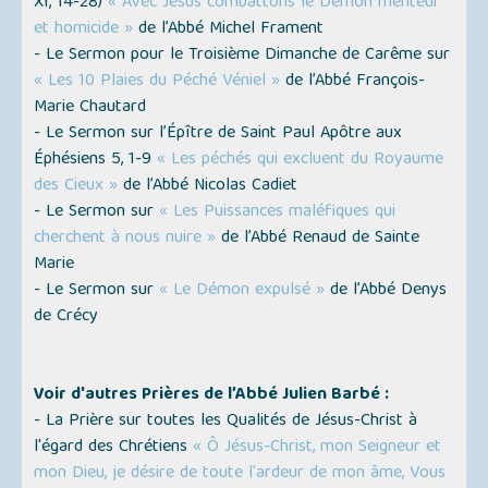
XI, 14-28)
« Avec Jésus combattons le Démon menteur
et homicide »
de l’Abbé Michel Frament
- Le Sermon pour le Troisième Dimanche de Carême sur
« Les 10 Plaies du Péché Véniel »
de l’Abbé François-
Marie Chautard
- Le Sermon sur l’Épître de Saint Paul Apôtre aux
Éphésiens 5, 1-9
« Les péchés qui excluent du Royaume
des Cieux »
de l’Abbé Nicolas Cadiet
- Le Sermon sur
« Les Puissances maléfiques qui
cherchent à nous nuire »
de l’Abbé Renaud de Sainte
Marie
- Le Sermon sur
« Le Démon expulsé »
de l’Abbé Denys
de Crécy
Voir d'autres Prières de l’Abbé Julien Barbé :
- La Prière sur toutes les Qualités de Jésus-Christ à
l'égard des Chrétiens
« Ô Jésus-Christ, mon Seigneur et
mon Dieu, je désire de toute l'ardeur de mon âme, Vous