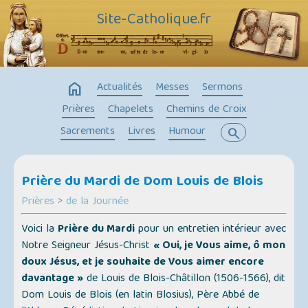
Site-Catholique.fr
home
Actualités
Messes
Sermons
Prières
Chapelets
Chemins de Croix
Sacrements
Livres
Humour
search
Prière du Mardi de Dom Louis de Blois
Prières
>
de la Journée
Voici la
Prière du Mardi
pour un entretien intérieur avec
Notre Seigneur Jésus-Christ
« Oui, je Vous aime, ô mon
doux Jésus, et je souhaite de Vous aimer encore
davantage »
de Louis de Blois-Châtillon (1506-1566), dit
Dom Louis de Blois
(en latin
Blosius
), Père Abbé de