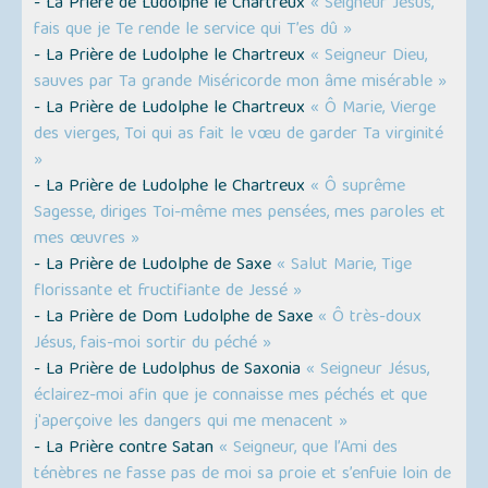
- La Prière de Ludolphe le Chartreux
« Seigneur Jésus,
fais que je Te rende le service qui T’es dû »
- La Prière de Ludolphe le Chartreux
« Seigneur Dieu,
sauves par Ta grande Miséricorde mon âme misérable »
- La Prière de Ludolphe le Chartreux
« Ô Marie, Vierge
des vierges, Toi qui as fait le vœu de garder Ta virginité
»
- La Prière de Ludolphe le Chartreux
« Ô suprême
Sagesse, diriges Toi-même mes pensées, mes paroles et
mes œuvres »
- La Prière de Ludolphe de Saxe
« Salut Marie, Tige
florissante et fructifiante de Jessé »
- La Prière de Dom Ludolphe de Saxe
« Ô très-doux
Jésus, fais-moi sortir du péché »
- La Prière de Ludolphus de Saxonia
« Seigneur Jésus,
éclairez-moi afin que je connaisse mes péchés et que
j'aperçoive les dangers qui me menacent »
- La Prière contre Satan
« Seigneur, que l’Ami des
ténèbres ne fasse pas de moi sa proie et s’enfuie loin de