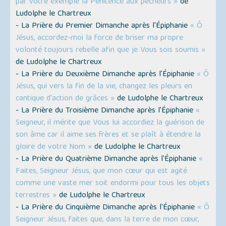
par votre exemple la Pénitence aux pécheurs »
de
Ludolphe le Chartreux
- La Prière du Premier Dimanche après l'Épiphanie
« Ô
Jésus, accordez-moi la force de briser ma propre
volonté toujours rebelle afin que je Vous sois soumis »
de Ludolphe le Chartreux
- La Prière du Deuxième Dimanche après l'Épiphanie
« Ô
Jésus, qui vers la fin de la vie, changez les pleurs en
cantique d'action de grâces »
de Ludolphe le Chartreux
- La Prière du Troisième Dimanche après l'Épiphanie
«
Seigneur, il mérite que Vous lui accordiez la guérison de
son âme car il aime ses frères et se plaît à étendre la
gloire de votre Nom »
de Ludolphe le Chartreux
- La Prière du Quatrième Dimanche après l'Épiphanie
«
Faites, Seigneur Jésus, que mon cœur qui est agité
comme une vaste mer soit endormi pour tous les objets
terrestres »
de Ludolphe le Chartreux
- La Prière du Cinquième Dimanche après l'Épiphanie
« Ô
Seigneur Jésus, faites que, dans la terre de mon cœur,