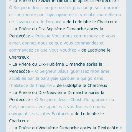
- La Prière du Seizième Dimanche après la Pentecôte
«
Ô Seigneur Jésus, ne permettez pas que je sois dominé
et tourmenté par l'hydropisie de la volupté charnelle ou
de l'avarice ou de l'orgueil »
de Ludolphe le Chartreux
- La Prière du Dix-Septième Dimanche après la
Pentecôte
« Puisque Vous nous commandez de Vous
aimer, donnez-nous ce que Vous commandez et
commandez ce que Vous voudrez »
de Ludolphe le
Chartreux
- La Prière du Dix-Huitième Dimanche après la
Pentecôte
« Ô Seigneur Jésus, guérissez mon âme
accablée par la paralysie spirituelle qui git dans
l'habitude de l'iniquité »
de Ludolphe le Chartreux
- La Prière du Dix-Neuvième Dimanche après la
Pentecôte
« Ô Seigneur Jésus-Christ, Roi glorieux du
Ciel, qui nous avez appelés à vos Noces en nous
envoyant les saintes Écritures »
de Ludolphe le
Chartreux
- La Prière du Vingtième Dimanche après la Pentecôte
«