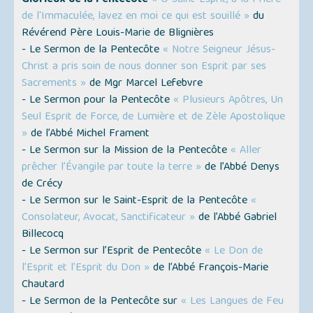
Glorieux de la Pentecôte
« Ô Saint-Esprit, à la Prière
de l'Immaculée, lavez en moi ce qui est souillé »
du
Révérend Père Louis-Marie de Blignières
- Le Sermon de la Pentecôte
« Notre Seigneur Jésus-
Christ a pris soin de nous donner son Esprit par ses
Sacrements »
de Mgr Marcel Lefebvre
- Le Sermon pour la Pentecôte
« Plusieurs Apôtres, Un
Seul Esprit de Force, de Lumière et de Zèle Apostolique
»
de l’Abbé Michel Frament
- Le Sermon sur la Mission de la Pentecôte
« Aller
prêcher l’Évangile par toute la terre »
de l’Abbé Denys
de Crécy
- Le Sermon sur le Saint-Esprit de la Pentecôte
«
Consolateur, Avocat, Sanctificateur »
de l’Abbé Gabriel
Billecocq
- Le Sermon sur l’Esprit de Pentecôte
« Le Don de
l’Esprit et l’Esprit du Don »
de l’Abbé François-Marie
Chautard
- Le Sermon de la Pentecôte sur
« Les Langues de Feu