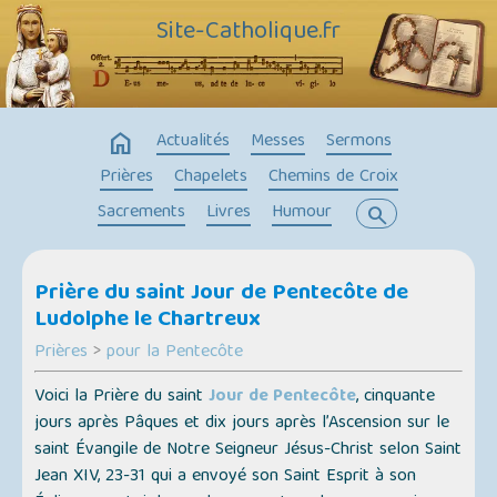
Site-Catholique.fr
home
Actualités
Messes
Sermons
Prières
Chapelets
Chemins de Croix
Sacrements
Livres
Humour
search
Prière du saint Jour de Pentecôte de
Ludolphe le Chartreux
Prières
>
pour la Pentecôte
Voici la Prière du saint
Jour de Pentecôte
, cinquante
jours après Pâques et dix jours après l’Ascension sur le
saint Évangile de Notre Seigneur Jésus-Christ selon Saint
Jean XIV, 23-31 qui a envoyé son Saint Esprit à son