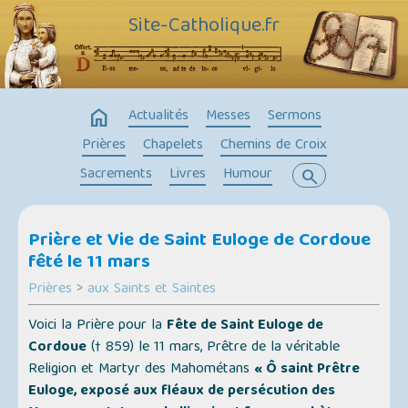
Site-Catholique.fr
home
Actualités
Messes
Sermons
Prières
Chapelets
Chemins de Croix
Sacrements
Livres
Humour
search
Prière et Vie de Saint Euloge de Cordoue
fêté le 11 mars
Prières
>
aux Saints et Saintes
Voici la Prière pour la
Fête de Saint Euloge de
Cordoue
(† 859) le 11 mars, Prêtre de la véritable
Religion et Martyr des Mahométans
« Ô saint Prêtre
Euloge, exposé aux fléaux de persécution des