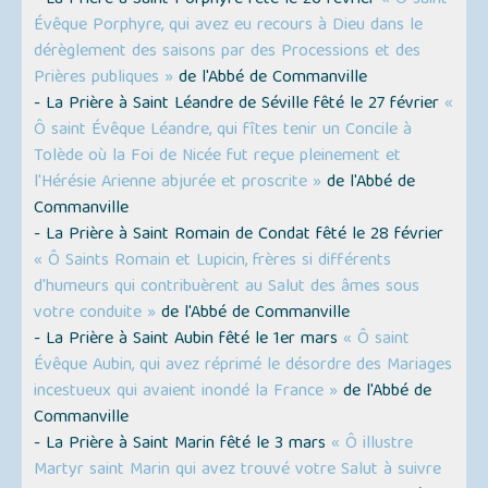
- La Prière à Saint Porphyre fêté le 26 février
« Ô saint
Évêque Porphyre, qui avez eu recours à Dieu dans le
dérèglement des saisons par des Processions et des
Prières publiques »
de l'Abbé de Commanville
- La Prière à Saint Léandre de Séville fêté le 27 février
«
Ô saint Évêque Léandre, qui fîtes tenir un Concile à
Tolède où la Foi de Nicée fut reçue pleinement et
l'Hérésie Arienne abjurée et proscrite »
de l'Abbé de
Commanville
- La Prière à Saint Romain de Condat fêté le 28 février
« Ô Saints Romain et Lupicin, frères si différents
d'humeurs qui contribuèrent au Salut des âmes sous
votre conduite »
de l'Abbé de Commanville
- La Prière à Saint Aubin fêté le 1er mars
« Ô saint
Évêque Aubin, qui avez réprimé le désordre des Mariages
incestueux qui avaient inondé la France »
de l'Abbé de
Commanville
- La Prière à Saint Marin fêté le 3 mars
« Ô illustre
Martyr saint Marin qui avez trouvé votre Salut à suivre