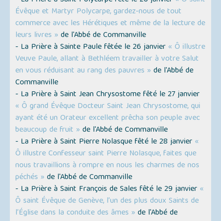
- La Prière à Saint Polycarpe fêté le 26 janvier
« Ô saint
Évêque et Martyr Polycarpe, gardez-nous de tout
commerce avec les Hérétiques et même de la lecture de
leurs livres »
de l'Abbé de Commanville
- La Prière à Sainte Paule fêtée le 26 janvier
« Ô illustre
Veuve Paule, allant à Bethléem travailler à votre Salut
en vous réduisant au rang des pauvres »
de l'Abbé de
Commanville
- La Prière à Saint Jean Chrysostome fêté le 27 janvier
« Ô grand Évêque Docteur Saint Jean Chrysostome, qui
ayant été un Orateur excellent prêcha son peuple avec
beaucoup de fruit »
de l'Abbé de Commanville
- La Prière à Saint Pierre Nolasque fêté le 28 janvier
«
Ô illustre Confesseur saint Pierre Nolasque, faites que
nous travaillions à rompre en nous les charmes de nos
péchés »
de l'Abbé de Commanville
- La Prière à Saint François de Sales fêté le 29 janvier
«
Ô saint Évêque de Genève, l’un des plus doux Saints de
l’Église dans la conduite des âmes »
de l'Abbé de