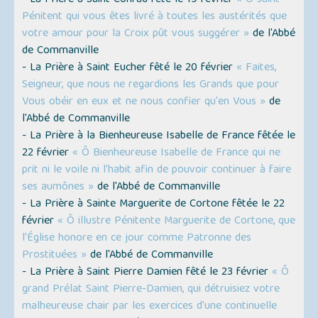
- La Prière à Saint Conrad fêté le 19 février
« Ô saint
Pénitent qui vous êtes livré à toutes les austérités que
votre amour pour la Croix pût vous suggérer »
de l'Abbé
de Commanville
- La Prière à Saint Eucher fêté le 20 février
« Faites,
Seigneur, que nous ne regardions les Grands que pour
Vous obéir en eux et ne nous confier qu'en Vous »
de
l'Abbé de Commanville
- La Prière à la Bienheureuse Isabelle de France fêtée le
22 février
« Ô Bienheureuse Isabelle de France qui ne
prit ni le voile ni l’habit afin de pouvoir continuer à faire
ses aumônes »
de l'Abbé de Commanville
- La Prière à Sainte Marguerite de Cortone fêtée le 22
février
« Ô illustre Pénitente Marguerite de Cortone, que
l’Église honore en ce jour comme Patronne des
Prostituées »
de l'Abbé de Commanville
- La Prière à Saint Pierre Damien fêté le 23 février
« Ô
grand Prélat Saint Pierre-Damien, qui détruisiez votre
malheureuse chair par les exercices d'une continuelle