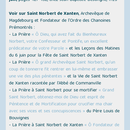
juin
, pages 427-432, chez Jean Baptiste Besongne, 1725
Voir sur Saint Norbert de Xanten
, Archevêque de
Magdebourg et Fondateur de l'Ordre des Chanoines
Prémontrés :
- La Prière
« Ô Dieu, qui avez fait du Bienheureux
Norbert, votre Confesseur et Pontife, un excellent
prédicateur de votre Parole »
et les Leçons des Matines
du 6 juin pour la Fête de Saint Norbert de Xanten
- La Prière
« Ô grand Archevêque Saint Norbert, qu'un
coup de tonnerre fit rentrer en lui-même et embrasser
une vie des plus pénitentes »
et la Vie de Saint Norbert
de Xanten racontée par l'Abbé de Commanville
- La Prière à Saint Norbert pour se mortifier
« Grand
Saint Norbert, obtenez-moi de Dieu cet esprit de
Pénitence et de Mortification pour crucifier ma chair
avec ses vices et ses concupiscences »
du Père Louis de
Bouvignes
- La Prière à Saint Norbert de Xanten
« Ô Fondateur de