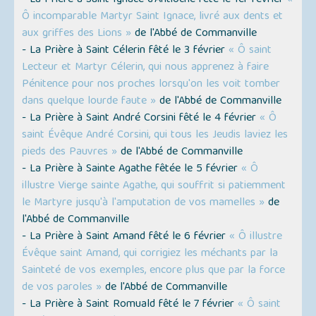
- La Prière à Saint Ignace d'Antioche fêté le 1er février
«
Ô incomparable Martyr Saint Ignace, livré aux dents et
aux griffes des Lions »
de l'Abbé de Commanville
- La Prière à Saint Célerin fêté le 3 février
« Ô saint
Lecteur et Martyr Célerin, qui nous apprenez à faire
Pénitence pour nos proches lorsqu'on les voit tomber
dans quelque lourde faute »
de l'Abbé de Commanville
- La Prière à Saint André Corsini fêté le 4 février
« Ô
saint Évêque André Corsini, qui tous les Jeudis laviez les
pieds des Pauvres »
de l'Abbé de Commanville
- La Prière à Sainte Agathe fêtée le 5 février
« Ô
illustre Vierge sainte Agathe, qui souffrit si patiemment
le Martyre jusqu'à l'amputation de vos mamelles »
de
l'Abbé de Commanville
- La Prière à Saint Amand fêté le 6 février
« Ô illustre
Évêque saint Amand, qui corrigiez les méchants par la
Sainteté de vos exemples, encore plus que par la force
de vos paroles »
de l'Abbé de Commanville
- La Prière à Saint Romuald fêté le 7 février
« Ô saint