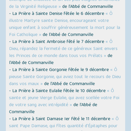
exemple de Chasteté et un des plus insignes ornements
de la Virginité Religieuse »
de l'Abbé de Commanville
- La Prière à Sainte Denise fêtée le 6 décembre
« Ô
illustre Martyre sainte Denise, encourageant votre
unique enfant à souffrir généreusement la mort pour la
Foi Catholique »
de l'Abbé de Commanville
- La Prière à Saint Ambroise fêté le 7 décembre
« Ô
Dieu, répandez la fermeté de ce généreux Saint envers
les Princes de ce monde dans tous vos Prélats »
de
l'Abbé de Commanville
- La Prière à Sainte Gorgonie fêtée le 9 décembre
« Ô
pieuse Sainte Gorgonie, qui aviez tout le recours de Dieu
dans vos maux »
de l'Abbé de Commanville
- La Prière à Sainte Eulalie fêtée le 10 décembre
« Ô
sainte et jeune Vierge Eulalie, qui avez scellée votre Foi
de votre sang avec intrépidité »
de l'Abbé de
Commanville
- La Prière à Saint Damase Ier fêté le 11 décembre
« Ô
saint Pape Damase, qui fîtes quantité d'Épitaphes pour