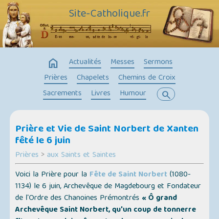
Site-Catholique.fr
home
Actualités
Messes
Sermons
Prières
Chapelets
Chemins de Croix
Sacrements
Livres
Humour
search
Prière et Vie de Saint Norbert de Xanten
fêté le 6 juin
Prières
>
aux Saints et Saintes
Voici la Prière pour la
Fête de Saint Norbert
(1080-
1134) le 6 juin, Archevêque de Magdebourg et Fondateur
de l'Ordre des Chanoines Prémontrés
« Ô grand
Archevêque Saint Norbert, qu'un coup de tonnerre