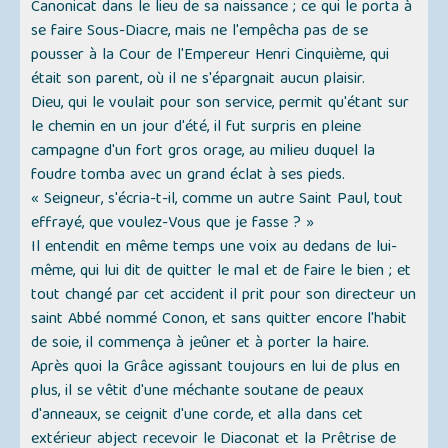
Canonicat dans le lieu de sa naissance ; ce qui le porta à
se faire Sous-Diacre, mais ne l'empêcha pas de se
pousser à la Cour de l'Empereur Henri Cinquième, qui
était son parent, où il ne s'épargnait aucun plaisir.
Dieu, qui le voulait pour son service, permit qu'étant sur
le chemin en un jour d'été, il fut surpris en pleine
campagne d'un fort gros orage, au milieu duquel la
foudre tomba avec un grand éclat à ses pieds.
« Seigneur
, s'écria-t-il, comme un autre Saint Paul, tout
effrayé,
que voulez-Vous que je fasse ? »
Il entendit en même temps une voix au dedans de lui-
même, qui lui dit de quitter le mal et de faire le bien ; et
tout changé par cet accident il prit pour son directeur un
saint Abbé nommé Conon, et sans quitter encore l'habit
de soie, il commença à jeûner et à porter la haire.
Après quoi la Grâce agissant toujours en lui de plus en
plus, il se vêtit d'une méchante soutane de peaux
d'anneaux, se ceignit d'une corde, et alla dans cet
extérieur abject recevoir le Diaconat et la Prêtrise de