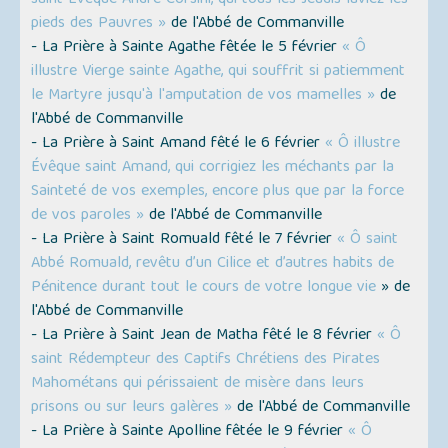
saint Évêque André Corsini, qui tous les Jeudis laviez les
pieds des Pauvres »
de l'Abbé de Commanville
- La Prière à Sainte Agathe fêtée le 5 février
« Ô
illustre Vierge sainte Agathe, qui souffrit si patiemment
le Martyre jusqu'à l'amputation de vos mamelles »
de
l'Abbé de Commanville
- La Prière à Saint Amand fêté le 6 février
« Ô illustre
Évêque saint Amand, qui corrigiez les méchants par la
Sainteté de vos exemples, encore plus que par la force
de vos paroles »
de l'Abbé de Commanville
- La Prière à Saint Romuald fêté le 7 février
« Ô saint
Abbé Romuald, revêtu d’un Cilice et d’autres habits de
Pénitence durant tout le cours de votre longue vie
» de
l'Abbé de Commanville
- La Prière à Saint Jean de Matha fêté le 8 février
« Ô
saint Rédempteur des Captifs Chrétiens des Pirates
Mahométans qui périssaient de misère dans leurs
prisons ou sur leurs galères »
de l'Abbé de Commanville
- La Prière à Sainte Apolline fêtée le 9 février
« Ô