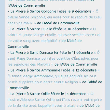
les Princes de ce monde dans tous vos Prélats »
de
l'Abbé de Commanville
- La Prière à Sainte Gorgonie fêtée le 9 décembre
« Ô
pieuse Sainte Gorgonie, qui aviez tout le recours de Dieu
dans vos maux »
de l'Abbé de Commanville
- La Prière à Sainte Eulalie fêtée le 10 décembre
« Ô
sainte et jeune Vierge Eulalie, qui avez scellée votre Foi
de votre sang avec intrépidité »
de l'Abbé de
Commanville
- La Prière à Saint Damase Ier fêté le 11 décembre
« Ô
saint Pape Damase, qui fîtes quantité d'Épitaphes pour
les sépulcres des Martyrs »
de l'Abbé de Commanville
- La Prière à Sainte Ammonarie fêtée le 12 décembre
«
Ô sainte Vierge Ammonarie, qui avez endurée les plus
cruels supplices pour notre sainte Religion »
de l'Abbé de
Commanville
- La Prière à Sainte Odile fêtée le 14 décembre
« Ô
illustre Abbesse Sainte Odile, qui fîtes revenir votre père
de la dureté avec laquelle il vous traitait »
de l'Abbé de