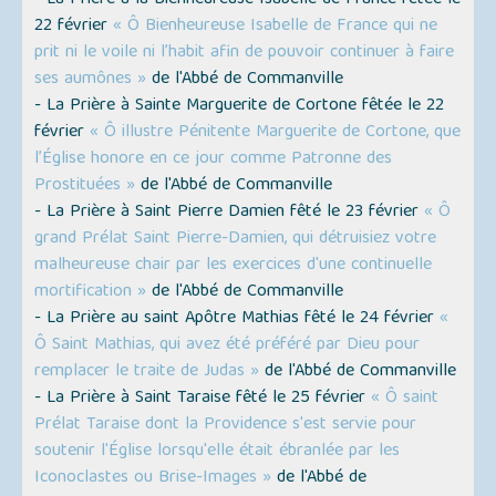
- La Prière à la Bienheureuse Isabelle de France fêtée le
22 février
« Ô Bienheureuse Isabelle de France qui ne
prit ni le voile ni l’habit afin de pouvoir continuer à faire
ses aumônes »
de l'Abbé de Commanville
- La Prière à Sainte Marguerite de Cortone fêtée le 22
février
« Ô illustre Pénitente Marguerite de Cortone, que
l’Église honore en ce jour comme Patronne des
Prostituées »
de l'Abbé de Commanville
- La Prière à Saint Pierre Damien fêté le 23 février
« Ô
grand Prélat Saint Pierre-Damien, qui détruisiez votre
malheureuse chair par les exercices d'une continuelle
mortification »
de l'Abbé de Commanville
- La Prière au saint Apôtre Mathias fêté le 24 février
«
Ô Saint Mathias, qui avez été préféré par Dieu pour
remplacer le traite de Judas »
de l'Abbé de Commanville
- La Prière à Saint Taraise fêté le 25 février
« Ô saint
Prélat Taraise dont la Providence s'est servie pour
soutenir l'Église lorsqu'elle était ébranlée par les
Iconoclastes ou Brise-Images »
de l'Abbé de