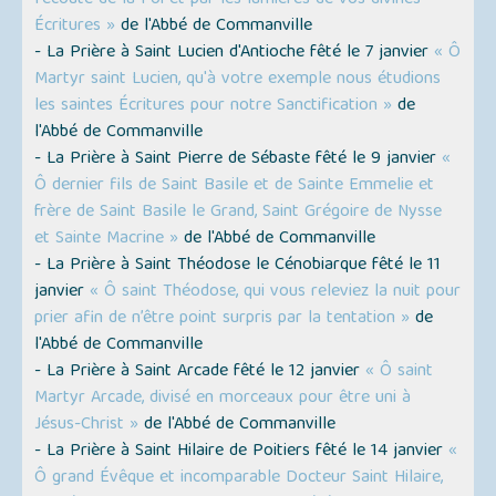
l'écoute de la Foi et par les lumières de vos divines
Écritures »
de l'Abbé de Commanville
- La Prière à Saint Lucien d'Antioche fêté le 7 janvier
« Ô
Martyr saint Lucien, qu'à votre exemple nous étudions
les saintes Écritures pour notre Sanctification »
de
l'Abbé de Commanville
- La Prière à Saint Pierre de Sébaste fêté le 9 janvier
«
Ô dernier fils de Saint Basile et de Sainte Emmelie et
frère de Saint Basile le Grand, Saint Grégoire de Nysse
et Sainte Macrine »
de l'Abbé de Commanville
- La Prière à Saint Théodose le Cénobiarque fêté le 11
janvier
« Ô saint Théodose, qui vous releviez la nuit pour
prier afin de n’être point surpris par la tentation »
de
l'Abbé de Commanville
- La Prière à Saint Arcade fêté le 12 janvier
« Ô saint
Martyr Arcade, divisé en morceaux pour être uni à
Jésus-Christ »
de l'Abbé de Commanville
- La Prière à Saint Hilaire de Poitiers fêté le 14 janvier
«
Ô grand Évêque et incomparable Docteur Saint Hilaire,