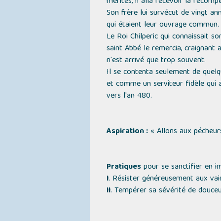
mérites, il alla recevoir la récom
Son frère lui survécut de vingt a
qui étaient leur ouvrage commun.
Le Roi Chilperic qui connaissait so
saint Abbé le remercia, craignant
n'est arrivé que trop souvent.
Il se contenta seulement de quelqu
et comme un serviteur fidèle qui av
vers l'an 480.
Aspiration :
« Allons aux pécheurs
Pratiques
pour se sanctifier en im
I
. Résister généreusement aux vai
II
. Tempérer sa sévérité de douce