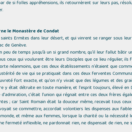
par de si folles appréhensions, ils retournèrent sur leurs pas, réso
r.
erne le Monastère de Condat
saints Ermites dans leur désert, et qui vinrent se ranger sous leur
ac de Genève.
 en peu de temps jusqu’à un si grand nombre, qu'il leur fallut bâtir
 ceux qui voulurent être leurs Disciples que ce lieu régulier, ils 
sorte néanmoins, que ces deux établissements n'étaient que com
’austérité de vie qui se pratiquait dans ces deux ferventes Communa
eté fort exacte, et qu'on n'y vivait que des légumes et des grain
re y était détruite en toute manière, et l'esprit toujours, élevé en 
 d'admiration, c'était l'union qui régnait entre ces deux frères éga
es ; car Saint Romain était la douceur même, recevait tous ceux q
 voyait se commettre, accordait volontiers les dispenses aux faibles
 monde, et même aux femmes, lorsque la charité ou la nécessité le
une fermeté inflexible, ne pardonnait rien, ne dispensait de rien, n