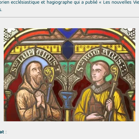
orien ecclésiastique et hagiographe qui a publié
« Les nouvelles Vie
s.
at
: