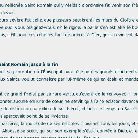
relâchée, Saint Romain qui y résidait d'ordinaire fit venir son frè
 devoir.
urs sévère fut telle, que plusieurs sautèrent les murs du Cloître en
e quoi vous plaignez-vous,
dit le rigide,
la paille s'en est allé, le 
, il fit pour ces rebelles tant de prières à Dieu, qu'ils revinrent 
 Saint Romain jusqu'à la fin
vant sa promotion à l'Épiscopat avait été un des grands ornements 
x Saints, voulut connaître par lui-même ce qui en était, et manda
t ce grand Prélat par sa rare vertu, qu'avant de le renvoyer, il l'o
 donner aucune enflure de cœur, ne servit qu'à faire éclater davant
 de distinction au milieu de ses frères, et hors le temps du Sacrifi
s'apercevait point de sa Prêtrise.
nastères, la multitude de ses disciples croissant tous les jours, et
r Abbesse sa sœur, qui sur son exemple s'était donnée à Dieu, et 