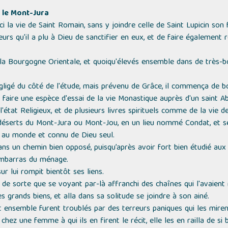
r le Mont-Jura
ici la vie de Saint Romain, sans y joindre celle de Saint Lupicin son
urs qu'il a plu à Dieu de sanctifier en eux, et de faire également 
 la Bourgogne Orientale, et quoiqu'élevés ensemble dans de très-bo
négligé du côté de l'étude, mais prévenu de Grâce, il commença de 
é faire une espèce d'essai de la vie Monastique auprès d'un saint 
'état Religieux, et de plusieurs livres spirituels comme de la vie
s déserts du Mont-Jura ou Mont-Jou, en un lieu nommé Condat, et se
u au monde et connu de Dieu seul.
ans un chemin bien opposé, puisqu’après avoir fort bien étudié aux 
 embarras du ménage.
ur lui rompit bientôt ses liens.
 sorte que se voyant par-là affranchi des chaînes qui l'avaient ret
grands biens, et alla dans sa solitude se joindre à son ainé.
nt ensemble furent troublés par des terreurs paniques qui les mirent
hez une femme à qui ils en firent le récit, elle les en railla de s