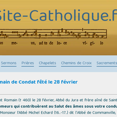
Site-Catholique.f
Sermons
Prières
Chapelets
Chemins de Croix
Sacrement
main de Condat fêté le 28 février
nt Romain († 460) le 28 février, Abbé du Jura et frère aîné de Sain
'humeurs qui contribuèrent au Salut des âmes sous votre condu
nsieur l’Abbé Michel Echard (16..-17..) dit l'
Abbé de Commanville
,