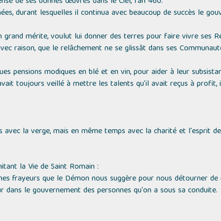
pense de ses bonnes œuvres dans le Ciel, l'an 460.
nnées, durant lesquelles il continua avec beaucoup de succès le go
n grand mérite, voulut lui donner des terres pour faire vivre ses Rel
 avec raison, que le relâchement ne se glissât dans ses Communaut
es pensions modiques en blé et en vin, pour aider à leur subsistan
ait toujours veillé à mettre les talents qu'il avait reçus à profit, 
 avec la verge, mais en même temps avec la charité et l'esprit d
itant la Vie de Saint Romain :
nes frayeurs que le Démon nous suggère pour nous détourner de n
ur dans le gouvernement des personnes qu'on a sous sa conduite.