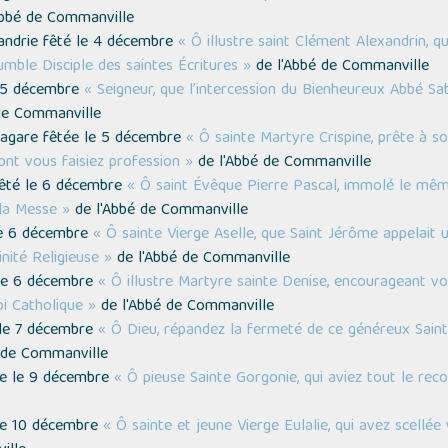
Abbé de Commanville
xandrie fêté le 4 décembre
« Ô illustre saint Clément Alexandrin, 
mble Disciple des saintes Écritures »
de l'Abbé de Commanville
e 5 décembre
« Seigneur, que l’intercession du Bienheureux Abbé S
de Commanville
Thagare fêtée le 5 décembre
« Ô sainte Martyre Crispine, prête à so
ont vous faisiez profession »
de l'Abbé de Commanville
 fêté le 6 décembre
« Ô saint Évêque Pierre Pascal, immolé le mêm
 la Messe »
de l'Abbé de Commanville
 le 6 décembre
« Ô sainte Vierge Aselle, que Saint Jérôme appelait
nité Religieuse »
de l'Abbé de Commanville
 le 6 décembre
« Ô illustre Martyre sainte Denise, encourageant vo
i Catholique »
de l'Abbé de Commanville
 le 7 décembre
« Ô Dieu, répandez la fermeté de ce généreux Sain
 de Commanville
tée le 9 décembre
« Ô pieuse Sainte Gorgonie, qui aviez tout le re
e le 10 décembre
« Ô sainte et jeune Vierge Eulalie, qui avez scellé