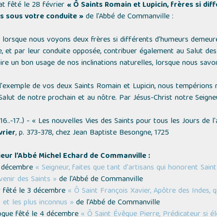
t fêté le 28 février
« Ô Saints Romain et Lupicin, frères si di
s sous votre conduite »
de l'Abbé de Commanville :
, lorsque nous voyons deux frères si différents d'humeurs demeur
e, et par leur conduite opposée, contribuer également au Salut de
aire un bon usage de nos inclinations naturelles, lorsque nous sa
 l'exemple de vos deux Saints Romain et Lupicin, nous tempérions 
lut de notre prochain et au nôtre. Par Jésus-Christ notre Seigneur.
16..-17..) -
« Les nouvelles Vies des Saints pour tous les Jours de l
vrier
, p. 373-378, chez Jean Baptiste Besongne, 1725
ieur l’Abbé Michel Echard de Commanville :
er décembre
« Seigneur, faites que tant d'artisans qui honorent Sai
venir des Saints »
de l'Abbé de Commanville
er fêté le 3 décembre
« Ô Saint François Xavier, Apôtre des Indes, 
 et les plus inconnus »
de l'Abbé de Commanville
logue fêté le 4 décembre
« Ô Saint Évêque Pierre, Prédicateur si 