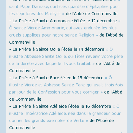
- La Prière à Saint Damase Ier fêté le 11 décembre
« Ô
saint Pape Damase, qui fîtes quantité d'Épitaphes pour
les sépulcres des Martyrs »
de l'Abbé de Commanville
- La Prière à Sainte Ammonarie fêtée le 12 décembre
«
Ô sainte Vierge Ammonarie, qui avez endurée les plus
cruels supplices pour notre sainte Religion »
de l'Abbé de
Commanville
- La Prière à Sainte Odile fêtée le 14 décembre
« Ô
illustre Abbesse Sainte Odile, qui fîtes revenir votre père
de la dureté avec laquelle il vous traitait »
de l'Abbé de
Commanville
- La Prière à Sainte Fare fêtée le 15 décembre
« Ô
illustre Vierge et Abbesse Sainte Fare, qui usait trois fois
par jour de la Confession pour vous corriger »
de l'Abbé
de Commanville
- La Prière à Sainte Adélaïde fêtée le 16 décembre
« Ô
illustre Impératrice Adélaïde, née dans la grandeur pour
donner les grands exemples de Vertu »
de l'Abbé de
Commanville