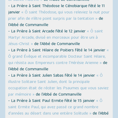
et Sainte Macrine »
de l'Abbé de Commanville
- La Prière à Saint Théodose le Cénobiarque fêté le 11
janvier
« Ô saint Théodose, qui vous releviez la nuit pour
prier afin de n’être point surpris par la tentation »
de
l'Abbé de Commanville
- La Prière à Saint Arcade fêté le 12 janvier
« Ô saint
Martyr Arcade, divisé en morceaux pour être uni à
Jésus-Christ »
de l'Abbé de Commanville
- La Prière à Saint Hilaire de Poitiers fêté le 14 janvier
«
Ô grand Évêque et incomparable Docteur Saint Hilaire,
qui résista aux Empereurs contre l'Hérésie Arienne »
de
l'Abbé de Commanville
- La Prière à Saint Julien Sabas fêté le 14 janvier
« Ô
illustre Solitaire Saint Julien, dont la principale
occupation était de réciter les Psaumes que vous saviez
par mémoire »
de l'Abbé de Commanville
- La Prière à Saint Paul Ermite fêté le 15 janvier
« Ô
saint Ermite Paul, qui avez passé ce grand nombre
d'années au désert dans une entière Solitude »
de l'Abbé