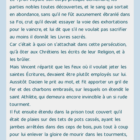
Le Tyran voyant son corps presque démembré, les
parties nobles toutes découvertes, et le sang qui sortait
en abondance, sans qu’il ne fût aucunement ébranlé dans
sa Foi, crut qu'il devait essayer la voie des exhortations
pour le vaincre, et lui dit que s'il ne voulait pas sacrifier
au moins il donnât les Livres sacrés.
Car c'était à quoi on s'attachait dans cette persécution,
qu'à ôter aux Chrétiens les écrits de leur Religion, et à
les brûler.
Mais Vincent répartit que les feux où il voulait jeter les
saintes Écritures, devaient être plutôt employés sur lui.
Aussitôt Dacien le prit au mot, et fit apporter un gril de
fer et des charbons embrasés, sur lesquels on étendit le
saint Athlète, qui demeura encore invincible à un si rude
tourment.
Il fut ensuite étendu dans la prison tout couvert qu'il
était de plaies sur des tets de pots cassés, ayant les
jambes arrêtées dans des ceps de bois, puis tout à coup
pour lui enlever la gloire de mourir dans les tourments,