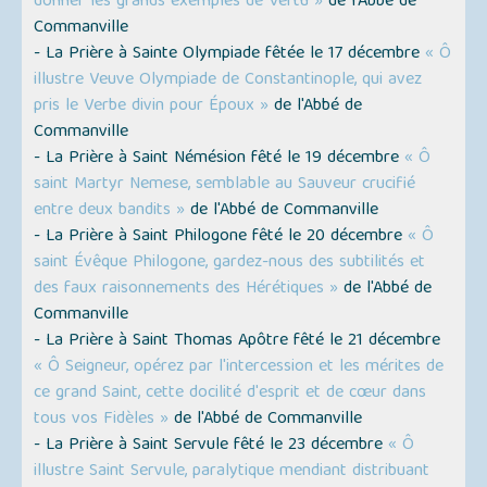
donner les grands exemples de Vertu »
de l'Abbé de
Commanville
- La Prière à Sainte Olympiade fêtée le 17 décembre
« Ô
illustre Veuve Olympiade de Constantinople, qui avez
pris le Verbe divin pour Époux »
de l'Abbé de
Commanville
- La Prière à Saint Némésion fêté le 19 décembre
« Ô
saint Martyr Nemese, semblable au Sauveur crucifié
entre deux bandits »
de l'Abbé de Commanville
- La Prière à Saint Philogone fêté le 20 décembre
« Ô
saint Évêque Philogone, gardez-nous des subtilités et
des faux raisonnements des Hérétiques »
de l'Abbé de
Commanville
- La Prière à Saint Thomas Apôtre fêté le 21 décembre
« Ô Seigneur, opérez par l'intercession et les mérites de
ce grand Saint, cette docilité d'esprit et de cœur dans
tous vos Fidèles »
de l'Abbé de Commanville
- La Prière à Saint Servule fêté le 23 décembre
« Ô
illustre Saint Servule, paralytique mendiant distribuant