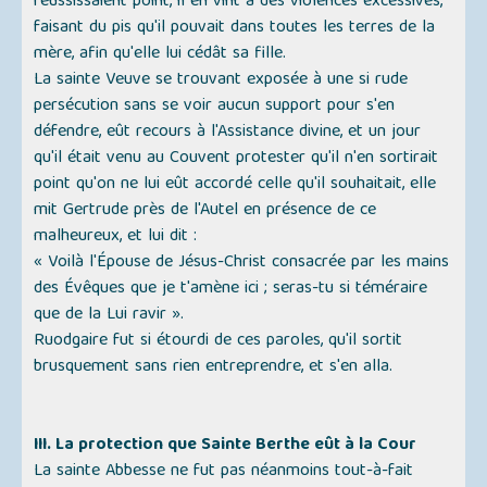
réussissaient point, il en vint à des violences excessives,
faisant du pis qu'il pouvait dans toutes les terres de la
mère, afin qu'elle lui cédât sa fille.
La sainte Veuve se trouvant exposée à une si rude
persécution sans se voir aucun support pour s'en
défendre, eût recours à l'Assistance divine, et un jour
qu'il était venu au Couvent protester qu'il n'en sortirait
point qu'on ne lui eût accordé celle qu'il souhaitait, elle
mit Gertrude près de l'Autel en présence de ce
malheureux, et lui dit :
« Voilà l'Épouse de Jésus-Christ consacrée par les mains
des Évêques que je t'amène ici ; seras-tu si téméraire
que de la Lui ravir »
.
Ruodgaire fut si étourdi de ces paroles, qu'il sortit
brusquement sans rien entreprendre, et s'en alla.
III. La protection que Sainte Berthe eût à la Cour
La sainte Abbesse ne fut pas néanmoins tout-à-fait