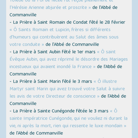
Tolède où la Foi de Nicée fut reçue pleinement et
l'Hérésie Arienne abjurée et proscrite »
de l'Abbé de
Commanville
- La Prière à Saint Romain de Condat fêté le 28 février
« Ô Saints Romain et Lupicin, frères si différents
d'humeurs qui contribuèrent au Salut des âmes sous
votre conduite »
de l'Abbé de Commanville
- La Prière à Saint Aubin fêté le 1er mars
« Ô saint
Évêque Aubin, qui avez réprimé le désordre des Mariages
incestueux qui avaient inondé la France »
de l'Abbé de
Commanville
- La Prière à Saint Marin fêté le 3 mars
« Ô illustre
Martyr saint Marin qui avez trouvé votre Salut à suivre
les avis de votre Directeur de conscience »
de l'Abbé de
Commanville
- La Prière à Sainte Cunégonde fêtée le 3 mars
« Ô
sainte Impératrice Cunégonde, qui ne vouliez ni durant la
vie, ni après la mort, rien qui ressente le luxe mondain »
de l'Abbé de Commanville