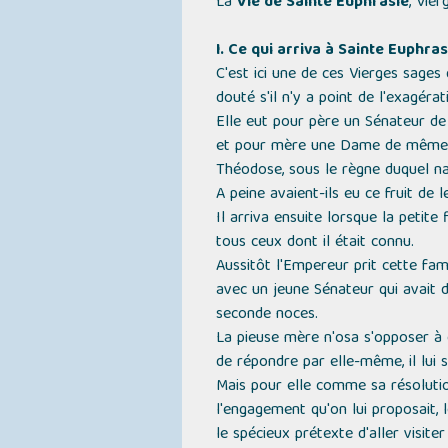
La
Vie de Sainte Euphrasie
, Vier
I. Ce qui arriva à Sainte Euphr
C'est ici une de ces Vierges sages 
douté s'il n'y a point de l'exagérat
Elle eut pour père un Sénateur de
et pour mère une Dame de même nom
Théodose, sous le règne duquel na
A peine avaient-ils eu ce fruit de 
Il arriva ensuite lorsque la petite
tous ceux dont il était connu.
Aussitôt l'Empereur prit cette fami
avec un jeune Sénateur qui avait de
seconde noces.
La pieuse mère n'osa s'opposer à ce
de répondre par elle-même, il lui s
Mais pour elle comme sa résolution
l'engagement qu'on lui proposait, l
le spécieux prétexte d'aller visite