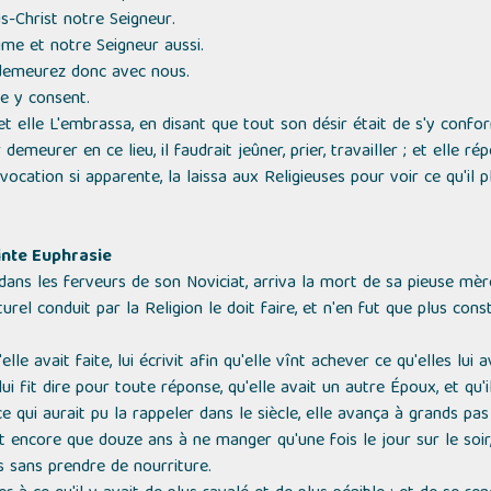
s-Christ notre Seigneur
.
ime et notre Seigneur aussi.
demeurez donc avec nous.
e y consent.
et elle L'embrassa, en disant que tout son désir était de s'y confo
meurer en ce lieu, il faudrait jeûner, prier, travailler ; et elle rép
cation si apparente, la laissa aux Religieuses pour voir ce qu'il pl
ainte Euphrasie
dans les ferveurs de son Noviciat, arriva la mort de sa pieuse mèr
urel conduit par la Religion le doit faire, et n'en fut que plus con
lle avait faite, lui écrivit afin qu'elle vînt achever ce qu'elles lui a
lui fit dire pour toute réponse, qu'elle avait un autre Époux, et qu'i
 qui aurait pu la rappeler dans le siècle, elle avança à grands pas
t encore que douze ans à ne manger qu'une fois le jour sur le soir, 
s sans prendre de nourriture.