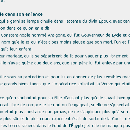
ge :
asie dans son enfance
qui a garni sa lampe d'huile dans l'attente du divin Époux, avec tant
ion dans ce qu'on en a dit.
 Constantinople nommé Antigone, qui fut Gouverneur de Lycie et qu
 qu'elle et qui n'était pas moins pieuse que son mari, l'un et l'a
quît leur enfant.
leur mariage, qu'ils se séparèrent de lit pour vaquer plus libremen
 fille n'avait guère que deux ans, que son père lui fut enlevé par u
lle sous sa protection et pour lui en donner de plus sensibles marqu
 grands biens tandis que l'Impératrice sollicitait la Veuve qui éta
 qu'on souhaitait pour sa fille, d'autant plus qu'elle savait bien q
erait libre de rompre le lien où on l'engageait, si elle ne s'y senta
 était plus constante que jamais, de ne s'appliquer plus qu'à son S
e plus sûr et le plus court expédient était de sortir de la Cour ; d
r ses terres situées dans le fond de l'Égypte, et elle ne manqua pas