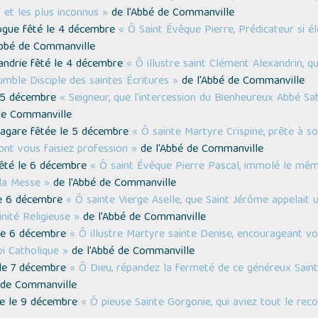
 et les plus inconnus »
de l'Abbé de Commanville
logue fêté le 4 décembre
« Ô Saint Évêque Pierre, Prédicateur si 
Abbé de Commanville
xandrie fêté le 4 décembre
« Ô illustre saint Clément Alexandrin, 
mble Disciple des saintes Écritures »
de l'Abbé de Commanville
e 5 décembre
« Seigneur, que l’intercession du Bienheureux Abbé S
de Commanville
Thagare fêtée le 5 décembre
« Ô sainte Martyre Crispine, prête à so
ont vous faisiez profession »
de l'Abbé de Commanville
 fêté le 6 décembre
« Ô saint Évêque Pierre Pascal, immolé le mêm
 la Messe »
de l'Abbé de Commanville
 le 6 décembre
« Ô sainte Vierge Aselle, que Saint Jérôme appelait
nité Religieuse »
de l'Abbé de Commanville
 le 6 décembre
« Ô illustre Martyre sainte Denise, encourageant vo
i Catholique »
de l'Abbé de Commanville
 le 7 décembre
« Ô Dieu, répandez la fermeté de ce généreux Sain
 de Commanville
tée le 9 décembre
« Ô pieuse Sainte Gorgonie, qui aviez tout le re