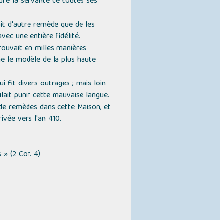
endre la servante de toutes ses
ait d'autre remède que de les
vec une entière fidélité.
prouvait en milles manières
me le modèle de la plus haute
i fit divers outrages ; mais loin
lait punir cette mauvaise langue.
 de remèdes dans cette Maison, et
ivée vers l'an 410.
s »
(2 Cor. 4)