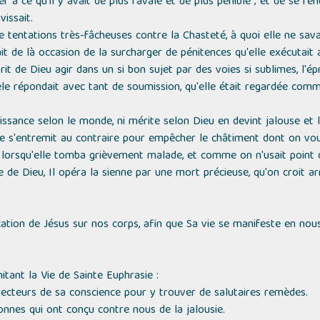
yer à ce qu'il y avait de plus ravalé et de plus pénible ; et de se r
issait.
e tentations très-fâcheuses contre la Chasteté, à quoi elle ne sav
t de là occasion de la surcharger de pénitences qu'elle exécutait a
it de Dieu agir dans un si bon sujet par des voies si sublimes, l'é
dèle répondait avec tant de soumission, qu'elle était regardée com
ssance selon le monde, ni mérite selon Dieu en devint jalouse et lu
elle s'entremit au contraire pour empêcher le châtiment dont on vou
s lorsqu'elle tomba grièvement malade, et comme on n'usait point
 de Dieu, Il opéra la sienne par une mort précieuse, qu'on croit arr
ation de Jésus sur nos corps, afin que Sa vie se manifeste en nou
itant la Vie de Sainte Euphrasie :
recteurs de sa conscience pour y trouver de salutaires remèdes.
onnes qui ont conçu contre nous de la jalousie.