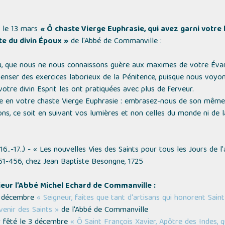
e le 13 mars
« Ô chaste Vierge Euphrasie, qui avez garni votre 
nte du divin Époux »
de l'Abbé de Commanville :
eu, que nous ne nous connaissons guère aux maximes de votre Évan
enser des exercices laborieux de la Pénitence, puisque nous voyon
votre divin Esprit les ont pratiquées avec plus de ferveur.
e en votre chaste Vierge Euphrasie : embrasez-nous de son même 
ons, ce soit en suivant vos lumières et non celles du monde ni de l
16..-17..) -
« Les nouvelles Vies des Saints pour tous les Jours de l
451-456, chez Jean Baptiste Besongne, 1725
ieur l’Abbé Michel Echard de Commanville :
er décembre
« Seigneur, faites que tant d'artisans qui honorent Sai
venir des Saints »
de l'Abbé de Commanville
er fêté le 3 décembre
« Ô Saint François Xavier, Apôtre des Indes, 