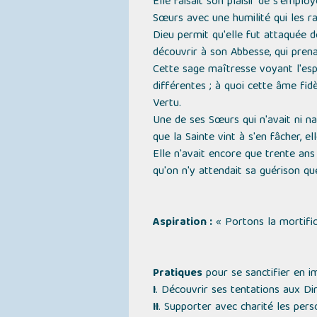
Elle faisait son plaisir de s'emplo
Sœurs avec une humilité qui les rav
Dieu permit qu'elle fut attaquée d
découvrir à son Abbesse, qui prenai
Cette sage maîtresse voyant l'espr
différentes ; à quoi cette âme fi
Vertu.
Une de ses Sœurs qui n'avait ni nai
que la Sainte vint à s'en fâcher, 
Elle n'avait encore que trente an
qu'on n'y attendait sa guérison que
Aspiration :
« Portons la mortific
Pratiques
pour se sanctifier en im
I
. Découvrir ses tentations aux Di
II
. Supporter avec charité les pers