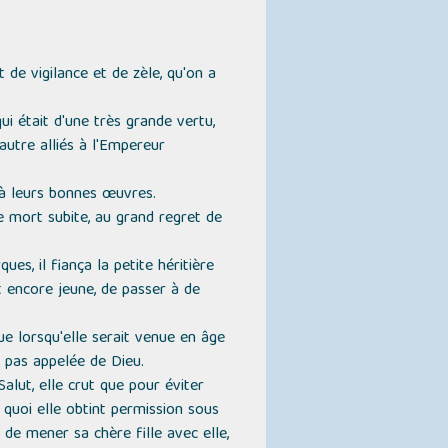
 de vigilance et de zèle, qu'on a
i était d'une très grande vertu,
utre alliés à l'Empereur
t à leurs bonnes œuvres.
ne mort subite, au grand regret de
es, il fiança la petite héritière
it encore jeune, de passer à de
ue lorsqu'elle serait venue en âge
it pas appelée de Dieu.
alut, elle crut que pour éviter
e quoi elle obtint permission sous
 de mener sa chère fille avec elle,