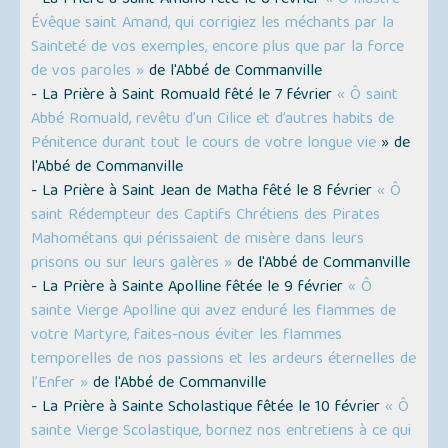
- La Prière à Saint Amand fêté le 6 février
« Ô illustre
Évêque saint Amand, qui corrigiez les méchants par la
Sainteté de vos exemples, encore plus que par la force
de vos paroles »
de l'Abbé de Commanville
- La Prière à Saint Romuald fêté le 7 février
« Ô saint
Abbé Romuald, revêtu d’un Cilice et d’autres habits de
Pénitence durant tout le cours de votre longue vie
» de
l'Abbé de Commanville
- La Prière à Saint Jean de Matha fêté le 8 février
« Ô
saint Rédempteur des Captifs Chrétiens des Pirates
Mahométans qui périssaient de misère dans leurs
prisons ou sur leurs galères »
de l'Abbé de Commanville
- La Prière à Sainte Apolline fêtée le 9 février
« Ô
sainte Vierge Apolline qui avez enduré les flammes de
votre Martyre, faites-nous éviter les flammes
temporelles de nos passions et les ardeurs éternelles de
l’Enfer »
de l'Abbé de Commanville
- La Prière à Sainte Scholastique fêtée le 10 février
« Ô
sainte Vierge Scolastique, bornez nos entretiens à ce qui