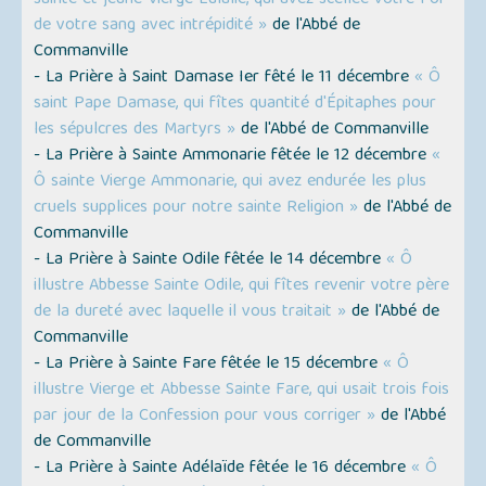
sainte et jeune Vierge Eulalie, qui avez scellée votre Foi
de votre sang avec intrépidité »
de l'Abbé de
Commanville
- La Prière à Saint Damase Ier fêté le 11 décembre
« Ô
saint Pape Damase, qui fîtes quantité d'Épitaphes pour
les sépulcres des Martyrs »
de l'Abbé de Commanville
- La Prière à Sainte Ammonarie fêtée le 12 décembre
«
Ô sainte Vierge Ammonarie, qui avez endurée les plus
cruels supplices pour notre sainte Religion »
de l'Abbé de
Commanville
- La Prière à Sainte Odile fêtée le 14 décembre
« Ô
illustre Abbesse Sainte Odile, qui fîtes revenir votre père
de la dureté avec laquelle il vous traitait »
de l'Abbé de
Commanville
- La Prière à Sainte Fare fêtée le 15 décembre
« Ô
illustre Vierge et Abbesse Sainte Fare, qui usait trois fois
par jour de la Confession pour vous corriger »
de l'Abbé
de Commanville
- La Prière à Sainte Adélaïde fêtée le 16 décembre
« Ô