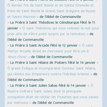
- La Prière à Saint Pierre de Sébaste fêté le 9 janvier
«
Ô dernier fils de Saint Basile et de Sainte Emmelie et
frère de Saint Basile le Grand, Saint Grégoire de Nysse
et Sainte Macrine »
de l'Abbé de Commanville
- La Prière à Saint Théodose le Cénobiarque fêté le 11
janvier
« Ô saint Théodose, qui vous releviez la nuit pour
prier afin de n’être point surpris par la tentation »
de
l'Abbé de Commanville
- La Prière à Saint Arcade fêté le 12 janvier
« Ô saint
Martyr Arcade, divisé en morceaux pour être uni à
Jésus-Christ »
de l'Abbé de Commanville
- La Prière à Saint Hilaire de Poitiers fêté le 14 janvier
«
Ô grand Évêque et incomparable Docteur Saint Hilaire,
qui résista aux Empereurs contre l'Hérésie Arienne »
de
l'Abbé de Commanville
- La Prière à Saint Julien Sabas fêté le 14 janvier
« Ô
illustre Solitaire Saint Julien, dont la principale
occupation était de réciter les Psaumes que vous saviez
par mémoire »
de l'Abbé de Commanville