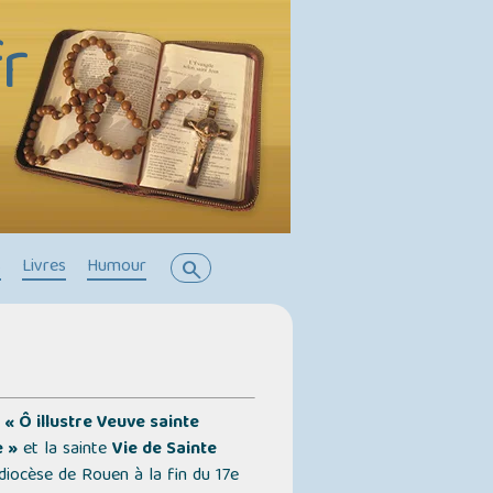
r
s
Livres
Humour
search
« Ô illustre Veuve sainte
e »
et la sainte
Vie de Sainte
 diocèse de Rouen à la fin du 17e