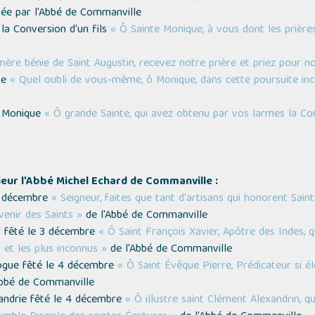
tée par l'Abbé de Commanville
la Conversion d'un fils
« Ô Sainte Monique, à vous dont les prières
ère bénie de Saint Augustin, recevez notre prière et priez pour no
ve
« Quel oubli de vous-même, ô Monique, dans cette poursuite inces
e Monique
« Ô grande Sainte, qui avez obtenu par vos larmes la Co
ieur l’Abbé Michel Echard de Commanville :
er décembre
« Seigneur, faites que tant d'artisans qui honorent Sai
venir des Saints »
de l'Abbé de Commanville
er fêté le 3 décembre
« Ô Saint François Xavier, Apôtre des Indes, 
 et les plus inconnus »
de l'Abbé de Commanville
logue fêté le 4 décembre
« Ô Saint Évêque Pierre, Prédicateur si 
Abbé de Commanville
xandrie fêté le 4 décembre
« Ô illustre saint Clément Alexandrin, 