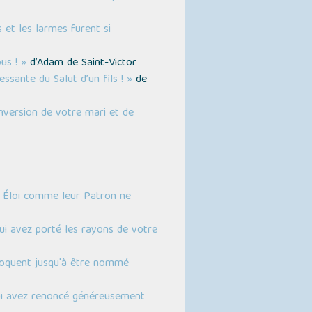
 et les larmes furent si
us ! »
d’Adam de Saint-Victor
sante du Salut d’un fils ! »
de
nversion de votre mari et de
nt Éloi comme leur Patron ne
qui avez porté les rayons de votre
éloquent jusqu'à être nommé
qui avez renoncé généreusement