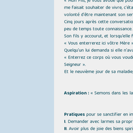
« Mon Fils, je vous avoue que pour 
me faisait souhaiter de vivre, c'ét
volonté d'être maintenant son serv
Cinq jours après cette conversation
peu de temps toute connaissance.
Son fils y accourut, et lorsqu’elle f
« Vous enterrerez ici vôtre Mère 
Quelqu'un lui demanda si elle n'av
« Enterrez ce corps où vous voudre
Seigneur »
.
Et le neuvième jour de sa maladie, 
Aspiration :
« Semons dans les lar
Pratiques
pour se sanctifier en im
I
. Demander avec larmes sa propre
II
. Avoir plus de joie des biens spi