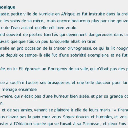
 Monique
ste, petite ville de Numidie en Afrique, et fut instruite dans la cra
les soins de sa mère ; mais encore beaucoup plus par une gouvern
re de l'eau autant qu'elle eût bien voulu.
souvent de petites libertés qui deviennent dangereuses dans la sui
uvait quelque fois un peu lorsqu’elle allait en tirer.
elle en prit occasion de la traiter d'ivrognesse, ce qui la fit rougir
e depuis ce temps-là elle fut d'une sobriété exemplaire, et ne fut 
, on lui fit épouser un Bourgeois de sa ville, qui n'était pas des pl
ce à souffrir toutes ses brusqueries, et une telle douceur pour lui 
on ménage ensemble.
mère, qui n'était pas d'une humeur bien aisée, et par sa grande dou
n.
et de ses amies, venant se plaindre à elle de leurs maris :
« Pren
ous n'avez pas la paix chez vous. Soyez douces et humbles, et vos
ster à l'Oblation sacrée qui se faisait à sa Paroisse ; et deux fois le