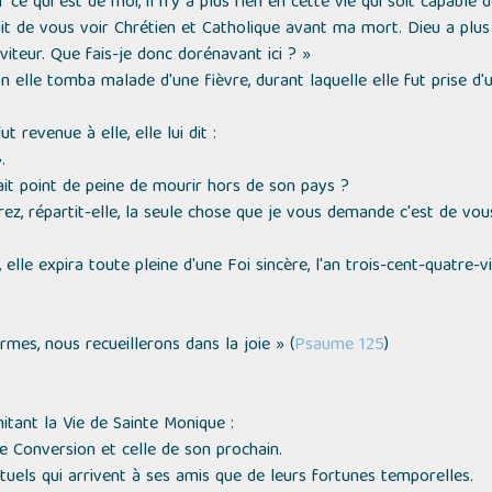
ce qui est de moi, il n'y a plus rien en cette vie qui soit capable 
ait de vous voir Chrétien et Catholique avant ma mort. Dieu a plus 
iteur. Que fais-je donc dorénavant ici ? »
 elle tomba malade d'une fièvre, durant laquelle elle fut prise d'u
ut revenue à elle, elle lui dit :
»
.
ait point de peine de mourir hors de son pays ?
z, répartit-elle, la seule chose que je vous demande c'est de vou
elle expira toute pleine d'une Foi sincère, l'an trois-cent-quatre-v
mes, nous recueillerons dans la joie »
(
Psaume 125
)
itant la Vie de Sainte Monique :
 Conversion et celle de son prochain.
rituels qui arrivent à ses amis que de leurs fortunes temporelles.