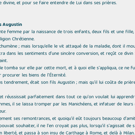
divine, et pour se faire entendre de Lui dans ses prières.
ls Augustin
nte femme par la naissance de trois enfants, deux fils et une fille
ligion Chrétienne.
humène ; mais lorsqu’elle le vit attaqué de la maladie, dont il mou
ntra dans les sentiments d'une sincère conversion, et reçût ce divi
int.
e tomba sur elle par cette mort, et à quoi elle s'appliqua, ce ne fu
 procurer les biens de l'Éternité.
lus tendrement, était son fils Augustin ; mais qu'il lui coûta de pri
 et réussissait parfaitement dans tout ce qu'on voulait lui apprendre
es, il se laissa tromper par les Manichéens, et infatuer de leurs r
œur.
ement ses remontrances, et quoiqu'il eût toujours beaucoup d'amitié
pouvait souhaiter, il ne l'en croyait pas plus, lorsqu’il s'agissait de
n liberté, et passa à son insu de Carthage à Rome, et delà à Milan.