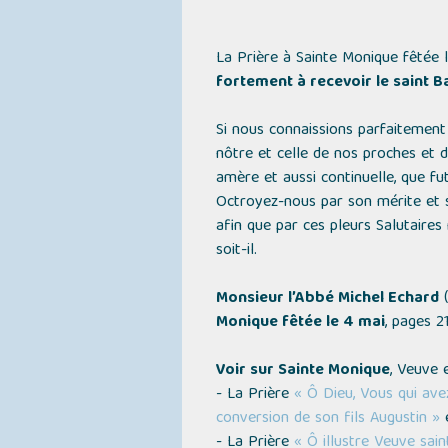
La Prière à Sainte Monique fêtée 
fortement à recevoir le saint 
Si nous connaissions parfaitement
nôtre et celle de nos proches et 
amère et aussi continuelle, que fut 
Octroyez-nous par son mérite et so
afin que par ces pleurs Salutaires 
soit-il.
Monsieur l’Abbé Michel Echard
(
Monique fêtée le 4 mai
, pages 2
Voir sur Sainte Monique
, Veuve 
- La Prière
« Ô Dieu, Vous qui ave
conversion de son fils Augustin »
e
- La Prière
« Ô illustre Veuve sai