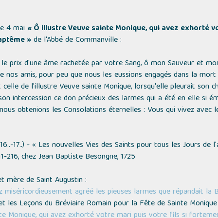
le 4 mai
« Ô illustre Veuve sainte Monique, qui avez exhorté vot
Baptême »
de l'Abbé de Commanville :
 le prix d'une âme rachetée par votre Sang, ô mon Sauveur et mon
de nos amis, pour peu que nous les eussions engagés dans la mort 
celle de l'illustre Veuve sainte Monique, lorsqu'elle pleurait son ch
n intercession ce don précieux des larmes qui a été en elle si émi
nous obtenions les Consolations éternelles : Vous qui vivez avec le 
16..-17..) -
« Les nouvelles Vies des Saints pour tous les Jours de l
11-216, chez Jean Baptiste Besongne, 1725
et mère de Saint Augustin :
z miséricordieusement agréé les pieuses larmes que répandait la 
t les Leçons du Bréviaire Romain pour la Fête de Sainte Monique
nte Monique, qui avez exhorté votre mari puis votre fils si forteme