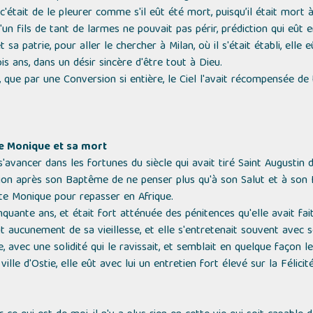
, c'était de le pleurer comme s'il eût été mort, puisqu’il était mort 
u'un fils de tant de larmes ne pouvait pas périr, prédiction qui eût 
a patrie, pour aller le chercher à Milan, où il s'était établi, elle eût
s ans, dans un désir sincère d'être tout à Dieu.
, que par une Conversion si entière, le Ciel l'avait récompensée d
nte Monique et sa mort
'avancer dans les fortunes du siècle qui avait tiré Saint Augustin d
lution après son Baptême de ne penser plus qu'à son Salut et à son 
nte Monique pour repasser en Afrique.
nquante ans, et était fort atténuée des pénitences qu'elle avait fait
t aucunement de sa vieillesse, et elle s'entretenait souvent avec so
, avec une solidité qui le ravissait, et semblait en quelque façon le
 ville d'Ostie, elle eût avec lui un entretien fort élevé sur la Félic