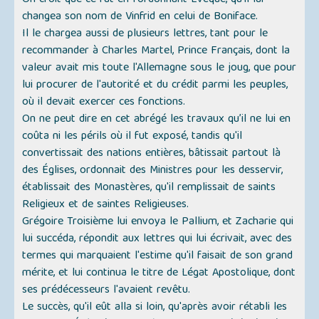
On croit que ce fut en l'ordonnant Évêque, qu'il lui
changea son nom de Vinfrid en celui de Boniface.
Il le chargea aussi de plusieurs lettres, tant pour le
recommander à Charles Martel, Prince Français, dont la
valeur avait mis toute l'Allemagne sous le joug, que pour
lui procurer de l'autorité et du crédit parmi les peuples,
où il devait exercer ces fonctions.
On ne peut dire en cet abrégé les travaux qu’il ne lui en
coûta ni les périls où il fut exposé, tandis qu'il
convertissait des nations entières, bâtissait partout là
des Églises, ordonnait des Ministres pour les desservir,
établissait des Monastères, qu'il remplissait de saints
Religieux et de saintes Religieuses.
Grégoire Troisième lui envoya le Pallium, et Zacharie qui
lui succéda, répondit aux lettres qui lui écrivait, avec des
termes qui marquaient l'estime qu'il faisait de son grand
mérite, et lui continua le titre de Légat Apostolique, dont
ses prédécesseurs l'avaient revêtu.
Le succès, qu'il eût alla si loin, qu'après avoir rétabli les