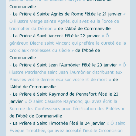
passion souffrir un double Martyre »
de l'Abbé de
Commanville
- La Prière à Sainte Agnès de Rome fêtée le 21 janvier
«
Ô illustre Vierge sainte Agnès, qui avez eu la force de
triompher du Démon »
de l'Abbé de Commanville
- La Prière à Saint Vincent fêté le 22 janvier
« Ô
généreux Diacre saint Vincent qui préféra la dureté de la
Croix aux mollesses du siècle »
de l'Abbé de
Commanville
- La Prière à Saint Jean l’Aumônier fêté le 23 janvier
« Ô
illustre Patriarche saint Jean l’Aumônier distribuant aux
Pauvres votre dernier écu sur votre lit de mort »
de
l'Abbé de Commanville
- La Prière à Saint Raymond de Pennafort fêté le 23
janvier
« Ô saint Casuiste Raymond, qui avez écrit la
Somme des Confesseurs pour l'édification des Fidèles »
de l'Abbé de Commanville
- La Prière à Saint Timothée fêté le 24 janvier
« Ô saint
Évêque Timothée, qui avez accepté l’inutile Circoncision