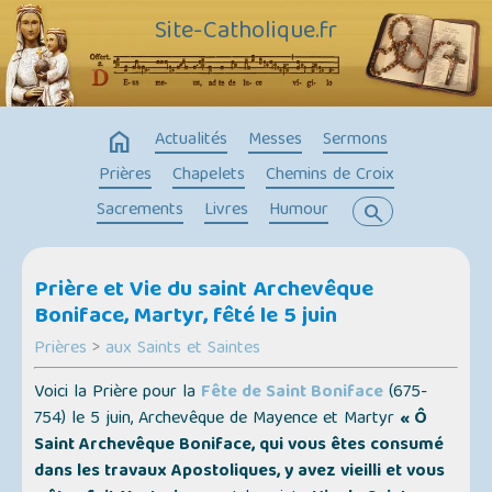
Site-Catholique.fr
home
Actualités
Messes
Sermons
Prières
Chapelets
Chemins de Croix
Sacrements
Livres
Humour
search
Prière et Vie du saint Archevêque
Boniface, Martyr, fêté le 5 juin
Prières
>
aux Saints et Saintes
Voici la Prière pour la
Fête de Saint Boniface
(675-
754) le 5 juin, Archevêque de Mayence et Martyr
« Ô
Saint Archevêque Boniface, qui vous êtes consumé
dans les travaux Apostoliques, y avez vieilli et vous