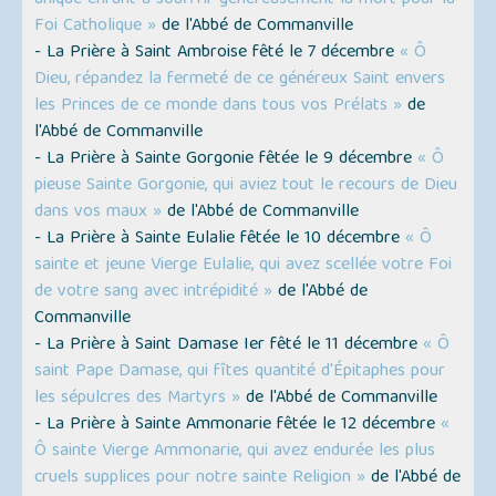
unique enfant à souffrir généreusement la mort pour la
Foi Catholique »
de l'Abbé de Commanville
- La Prière à Saint Ambroise fêté le 7 décembre
« Ô
Dieu, répandez la fermeté de ce généreux Saint envers
les Princes de ce monde dans tous vos Prélats »
de
l'Abbé de Commanville
- La Prière à Sainte Gorgonie fêtée le 9 décembre
« Ô
pieuse Sainte Gorgonie, qui aviez tout le recours de Dieu
dans vos maux »
de l'Abbé de Commanville
- La Prière à Sainte Eulalie fêtée le 10 décembre
« Ô
sainte et jeune Vierge Eulalie, qui avez scellée votre Foi
de votre sang avec intrépidité »
de l'Abbé de
Commanville
- La Prière à Saint Damase Ier fêté le 11 décembre
« Ô
saint Pape Damase, qui fîtes quantité d'Épitaphes pour
les sépulcres des Martyrs »
de l'Abbé de Commanville
- La Prière à Sainte Ammonarie fêtée le 12 décembre
«
Ô sainte Vierge Ammonarie, qui avez endurée les plus
cruels supplices pour notre sainte Religion »
de l'Abbé de