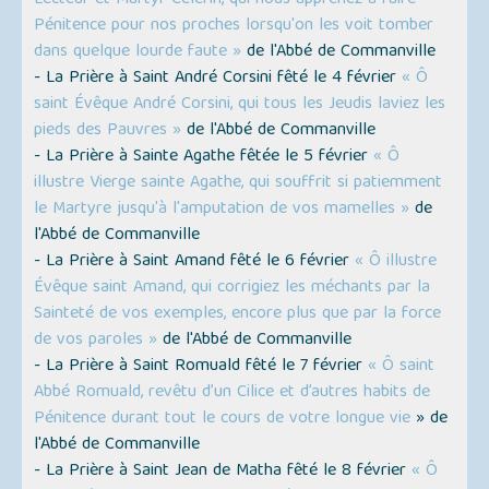
Lecteur et Martyr Célerin, qui nous apprenez à faire
Pénitence pour nos proches lorsqu'on les voit tomber
dans quelque lourde faute »
de l'Abbé de Commanville
- La Prière à Saint André Corsini fêté le 4 février
« Ô
saint Évêque André Corsini, qui tous les Jeudis laviez les
pieds des Pauvres »
de l'Abbé de Commanville
- La Prière à Sainte Agathe fêtée le 5 février
« Ô
illustre Vierge sainte Agathe, qui souffrit si patiemment
le Martyre jusqu'à l'amputation de vos mamelles »
de
l'Abbé de Commanville
- La Prière à Saint Amand fêté le 6 février
« Ô illustre
Évêque saint Amand, qui corrigiez les méchants par la
Sainteté de vos exemples, encore plus que par la force
de vos paroles »
de l'Abbé de Commanville
- La Prière à Saint Romuald fêté le 7 février
« Ô saint
Abbé Romuald, revêtu d’un Cilice et d’autres habits de
Pénitence durant tout le cours de votre longue vie
» de
l'Abbé de Commanville
- La Prière à Saint Jean de Matha fêté le 8 février
« Ô