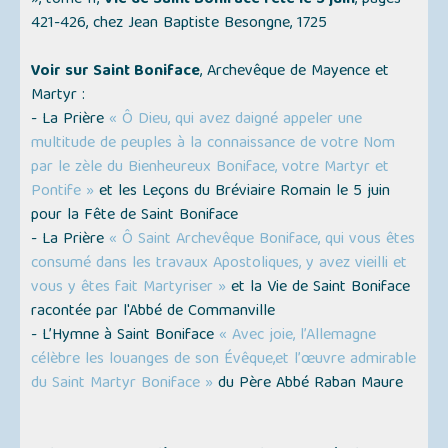
»
, tome II,
Vie de Saint Boniface fêté le 5 juin
, pages
421-426, chez Jean Baptiste Besongne, 1725
Voir sur Saint Boniface
, Archevêque de Mayence et
Martyr :
- La Prière
« Ô Dieu, qui avez daigné appeler une
multitude de peuples à la connaissance de votre Nom
par le zèle du Bienheureux Boniface, votre Martyr et
Pontife »
et les Leçons du Bréviaire Romain le 5 juin
pour la Fête de Saint Boniface
- La Prière
« Ô Saint Archevêque Boniface, qui vous êtes
consumé dans les travaux Apostoliques, y avez vieilli et
vous y êtes fait Martyriser »
et la Vie de Saint Boniface
racontée par l'Abbé de Commanville
- L’Hymne à Saint Boniface
« Avec joie, l’Allemagne
célèbre les louanges de son Évêque,et l’œuvre admirable
du Saint Martyr Boniface »
du Père Abbé Raban Maure