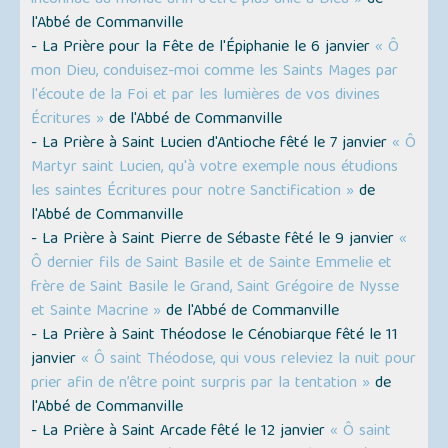
inconnue au monde afin d'être plus unie à Dieu »
de
l'Abbé de Commanville
- La Prière pour la Fête de l'Épiphanie le 6 janvier
« Ô
mon Dieu, conduisez-moi comme les Saints Mages par
l'écoute de la Foi et par les lumières de vos divines
Écritures »
de l'Abbé de Commanville
- La Prière à Saint Lucien d'Antioche fêté le 7 janvier
« Ô
Martyr saint Lucien, qu'à votre exemple nous étudions
les saintes Écritures pour notre Sanctification »
de
l'Abbé de Commanville
- La Prière à Saint Pierre de Sébaste fêté le 9 janvier
«
Ô dernier fils de Saint Basile et de Sainte Emmelie et
frère de Saint Basile le Grand, Saint Grégoire de Nysse
et Sainte Macrine »
de l'Abbé de Commanville
- La Prière à Saint Théodose le Cénobiarque fêté le 11
janvier
« Ô saint Théodose, qui vous releviez la nuit pour
prier afin de n’être point surpris par la tentation »
de
l'Abbé de Commanville
- La Prière à Saint Arcade fêté le 12 janvier
« Ô saint