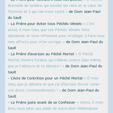
- La Prière pour connaître tous nos péchés
« Ô Source
éternelle de lumière, qui sondez les reins et le cœur de
l’homme et à qui rien n'est caché »
de Dom Jean-Paul
du Sault
- La Prière pour éviter tous Péchés Véniels
« C'est
assez, ô mon Dieu, que ces Péchés Véniels Vous
déplaisent et Vous offensent pour m'obliger à faire tous
mes efforts pour m'en corriger »
de Dom Jean-Paul du
Sault
- La Prière d’aversion au Péché Mortel
« Ô Péché
Mortel, montre furieux, qui t'élèves contre Dieu même,
que je t'abhorre et te déteste ! »
de Dom Jean-Paul du
Sault
- L’Acte de Contrition pour un Péché Mortel
« Ô mon
Dieu, que je déteste et que j'ai d'horreur d’avoir violer
vos divins Commandements ! »
de Dom Jean-Paul du
Sault
- La Prière juste avant de se Confesser
« Allons, ô mon
âme, nous jeter aux pieds de notre divin Rédempteur