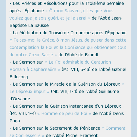
- Les Prières et Résolutions pour la Troisième Semaine
après l'Épiphanie
« Ô mon Sauveur, dites que Vous
voulez que je sois guéri, et je le serai »
de l’Abbé Jean-
Baptiste La Sausse
- La Méditation du Troisième Dimanche après l'Épiphanie
« Faites-moi la Grâce, ô mon Jésus, de puiser dans cette
contemplation la Foi et la Confiance qui obtiennent tout
de votre Cœur Sacré »
de l’Abbé de Brandt
- Le Sermon sur
« La Foi admirable du Centurion
Romain à Capharnaüm »
(Mt. VIII, 5-13) de l’Abbé Gabriel
Billecocq
- Le Sermon sur le Miracle de la Guérison du Lépreux
«
Le Lépreux impur »
(Mt. VIII, 1-4) de l’Abbé Guillaume
d'Orsanne
- Le Sermon sur la Guérison instantanée d’un Lépreux
(Mt. VIII, 1-4)
« Homme de peu de Foi »
de l’Abbé Denis
Puga
- Le Sermon sur le Sacrement de Pénitence
« Comment
se Confesser ? »
de l’Abbé Michel Frament