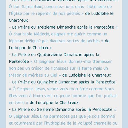
- La Prière du Douzième Dimanche après la Pentecôte
«
Ô bon Samaritain, conduisez-nous dans l'hôtellerie de
l'Église par le repentir de nos péchés »
de Ludolphe le
Chartreux
- La Prière du Treizième Dimanche après la Pentecôte
«
Ô charitable Médecin, daignez me guérir comme un
lépreux défiguré par diverses sortes de péchés »
de
Ludolphe le Chartreux
- La Prière du Quatorzième Dimanche après la
Pentecôte
« Ô Seigneur Jésus, donnez-moi d'amasser
non pas un trésor de richesses sur la terre mais un
trésor de mérites au Ciel »
de Ludolphe le Chartreux
- La Prière du Quinzième Dimanche après la Pentecôte
« Ô Seigneur Jésus, venez vers mon âme comme Vous
êtes venu à Naïm vers ce jeune homme que l'on portait
en terre »
de Ludolphe le Chartreux
- La Prière du Seizième Dimanche après la Pentecôte
«
Ô Seigneur Jésus, ne permettez pas que je sois dominé
et tourmenté par l'hydropisie de la volupté charnelle ou