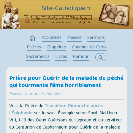
Site-Catholique.fr
home
Actualités
Messes
Sermons
Prières
Chapelets
Chemins de Croix
Sacrements
Livres
Humour
search
Prière pour Guérir de la maladie du péché
qui tourmente l’âme horriblement
Prières
>
pour les Malades
Voici la Prière du
Troisième Dimanche après
l'Épiphanie
sur le saint Évangile selon Saint Matthieu
VIII, 1-13 des Deux Guérisons du Lépreux et du serviteur
du Centurion de Capharnaüm pour Guérir de la maladie