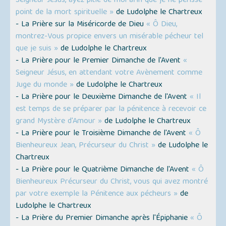
Seigneur Jésus, ayez pitié de moi afin que je ne périsse
point de la mort spirituelle »
de Ludolphe le Chartreux
- La Prière sur la Miséricorde de Dieu
« Ô Dieu,
montrez-Vous propice envers un misérable pécheur tel
que je suis »
de Ludolphe le Chartreux
- La Prière pour le Premier Dimanche de l'Avent
«
Seigneur Jésus, en attendant votre Avènement comme
Juge du monde »
de Ludolphe le Chartreux
- La Prière pour le Deuxième Dimanche de l'Avent
« Il
est temps de se préparer par la pénitence à recevoir ce
grand Mystère d'Amour »
de Ludolphe le Chartreux
- La Prière pour le Troisième Dimanche de l'Avent
« Ô
Bienheureux Jean, Précurseur du Christ »
de Ludolphe le
Chartreux
- La Prière pour le Quatrième Dimanche de l'Avent
« Ô
Bienheureux Précurseur du Christ, vous qui avez montré
par votre exemple la Pénitence aux pécheurs »
de
Ludolphe le Chartreux
- La Prière du Premier Dimanche après l'Épiphanie
« Ô