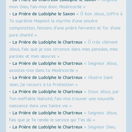
- La Prière du Chartreux Ludolphe le Saxon
« Seigneur
mon Dieu, fais-moi donc Miséricorde »
- La Prière de Ludolphe le Saxon
« Ô bon Jésus, j’offre à
Ta suprême Majesté la myrrhe d’une sincère
componction, l’encens d’une prière fervente et l’or d’une
pure charité »
- La Prière de Ludolphe le Chartreux
« Ô très clément
Jésus, fais que je sois circoncis dans mes pensées, mes
paroles et mes œuvres »
- La Prière de Ludolphe le Chartreux
« Seigneur Jésus,
assistes-moi dans ta Miséricorde »
- La Prière de Ludolphe le Chartreux
« Illustre Saint
Jean, j’ai recours à ta Protection »
- La Prière de Ludolphe le Chartreux
« Doux Jésus, par
Ton ineffable Nativité, fais-moi trouver une nouvelle
naissance dans une Sainte vie »
- La Prière de Ludolphe le Chartreux
« Seigneur Jésus,
fais que je Te rende le service qui T’es dû »
- La Prière de Ludolphe le Chartreux
« Seigneur Dieu,