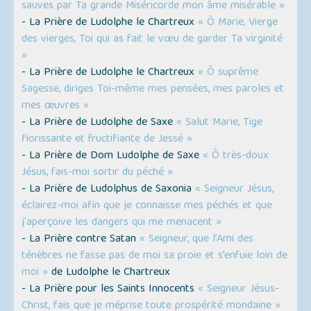
sauves par Ta grande Miséricorde mon âme misérable »
- La Prière de Ludolphe le Chartreux
« Ô Marie, Vierge
des vierges, Toi qui as fait le vœu de garder Ta virginité
»
- La Prière de Ludolphe le Chartreux
« Ô suprême
Sagesse, diriges Toi-même mes pensées, mes paroles et
mes œuvres »
- La Prière de Ludolphe de Saxe
« Salut Marie, Tige
florissante et fructifiante de Jessé »
- La Prière de Dom Ludolphe de Saxe
« Ô très-doux
Jésus, fais-moi sortir du péché »
- La Prière de Ludolphus de Saxonia
« Seigneur Jésus,
éclairez-moi afin que je connaisse mes péchés et que
j'aperçoive les dangers qui me menacent »
- La Prière contre Satan
« Seigneur, que l’Ami des
ténèbres ne fasse pas de moi sa proie et s’enfuie loin de
moi »
de Ludolphe le Chartreux
- La Prière pour les Saints Innocents
« Seigneur Jésus-
Christ, fais que je méprise toute prospérité mondaine »