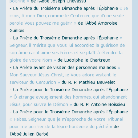
poitrine »
de l’Abbé Joseph Chevassu
- La Prière du Troisième Dimanche après l'Épiphanie
« Je
crois, ô mon Dieu, comme le Centenier, que d'une seule
parole Vous pouvez me guérir »
de l'Abbé Ambroise
Guillois
- La Prière du Troisième Dimanche après l'Épiphanie
«
Seigneur, il mérite que Vous lui accordiez la guérison de
son âme car il aime ses frères et se plaît à étendre la
gloire de votre Nom »
de Ludolphe le Chartreux
- La Prière avant de visiter des personnes malades
«
Mon Sauveur Jésus-Christ, je Vous adore visitant le
serviteur du Centurion »
du R. P. Mathieu Beuvelet
- La Prière pour le Troisième Dimanche après l'Épiphanie
« Ô étrange aveuglement des hommes, qui abandonnent
Jésus, pour suivre le Démon »
du R. P. Antoine Boissieu
- La Prière pour le Troisième Dimanche après l'Épiphanie
« Faites, Seigneur, que je m'approche de votre Tribunal
pour me purifier de la lèpre honteuse du péché »
de
l’Abbé Julien Barbé