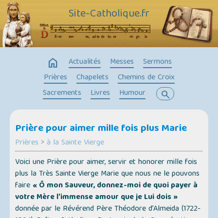
Site-Catholique.fr
home
Actualités
Messes
Sermons
Prières
Chapelets
Chemins de Croix
Sacrements
Livres
Humour
search
Prière pour aimer mille fois plus Marie
Prières
>
à la Sainte Vierge
Voici une Prière pour aimer, servir et honorer mille fois
plus la Très Sainte Vierge Marie que nous ne le pouvons
faire
« Ô mon Sauveur, donnez-moi de quoi payer à
votre Mère l'immense amour que je Lui dois »
donnée par le Révérend Père Théodore d’Almeida (1722-