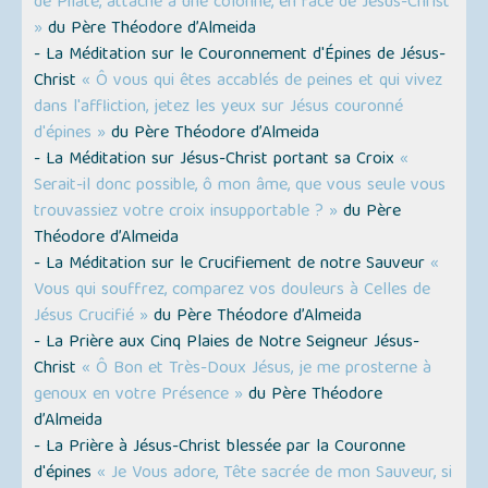
de Pilate, attaché à une colonne, en face de Jésus-Christ
»
du Père Théodore d’Almeida
- La Méditation sur le Couronnement d'Épines de Jésus-
Christ
« Ô vous qui êtes accablés de peines et qui vivez
dans l'affliction, jetez les yeux sur Jésus couronné
d'épines »
du Père Théodore d’Almeida
- La Méditation sur Jésus-Christ portant sa Croix
«
Serait-il donc possible, ô mon âme, que vous seule vous
trouvassiez votre croix insupportable ? »
du Père
Théodore d’Almeida
- La Méditation sur le Crucifiement de notre Sauveur
«
Vous qui souffrez, comparez vos douleurs à Celles de
Jésus Crucifié »
du Père Théodore d’Almeida
- La Prière aux Cinq Plaies de Notre Seigneur Jésus-
Christ
« Ô Bon et Très-Doux Jésus, je me prosterne à
genoux en votre Présence »
du Père Théodore
d’Almeida
- La Prière à Jésus-Christ blessée par la Couronne
d'épines
« Je Vous adore, Tête sacrée de mon Sauveur, si