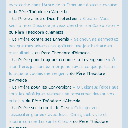
avez caché dans l’Arbre de la Croix une douceur exquise
»
du Père Théodore d’Almeida
- La Prière à notre Dieu Protecteur
« C'est en Vous
seul, ô mon Dieu, que je veux chercher ma Consolation »
du Père Théodore d’Almeida
- La Prière contre ses Ennemis
« Seigneur, ne permettez
pas que mes adversaires goûtent une joie barbare en
m'insultant »
du Père Théodore d’Almeida
- La Prière pour toujours renoncer à la vengeance
« Ô
mon Père, pardonnez-moi, je ne savais ce que je faisais
lorsque je voulais me venger »
du Père Théodore
d’Almeida
- La Prière pour les Conversions
« Ô Seigneur, faites que
tous les hérétiques viennent se prosterner devant Vos
autels »
du Père Théodore d’Almeida
- La Prière sur la mort de Dieu
« Celui qui veut
ressusciter glorieux avec Jésus-Christ, doit vivre et
mourir comme Lui sur la Croix »
du Père Théodore