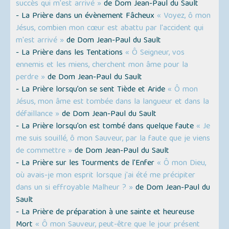
succès qui m'est arrivé »
de Dom Jean-Paul du Sault
- La Prière dans un évènement Fâcheux
« Voyez, ô mon
Jésus, combien mon cœur est abattu par l'accident qui
m'est arrivé »
de Dom Jean-Paul du Sault
- La Prière dans les Tentations
« Ô Seigneur, vos
ennemis et les miens, cherchent mon âme pour la
perdre »
de Dom Jean-Paul du Sault
- La Prière lorsqu’on se sent Tiède et Aride
« Ô mon
Jésus, mon âme est tombée dans la langueur et dans la
défaillance »
de Dom Jean-Paul du Sault
- La Prière lorsqu’on est tombé dans quelque faute
« Je
me suis souillé, ô mon Sauveur, par la faute que je viens
de commettre »
de Dom Jean-Paul du Sault
- La Prière sur les Tourments de l'Enfer
« Ô mon Dieu,
où avais-je mon esprit lorsque j'ai été me précipiter
dans un si effroyable Malheur ? »
de Dom Jean-Paul du
Sault
- La Prière de préparation à une sainte et heureuse
Mort
« Ô mon Sauveur, peut-être que le jour présent