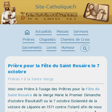
Site-Catholique.fr
home
Actualités
Messes
Sermons
Prières
Chapelets
Chemins de Croix
Sacrements
Livres
Humour
search
Prière pour la Fête du Saint Rosaire le 7
octobre
Prières
>
à la Sainte Vierge
Voici une Prière à l'usage des Prêtres pour la
Fête du
Saint Rosaire
de la Vierge Marie le Premier Dimanche
d'octobre (
facultatif
) ou le 7 octobre (
Solennité de la
victoire de Lépante en 1571 contre l’Islam
) afin de nous