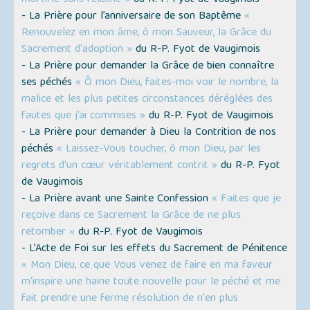
mortifie sans relâche »
du R. P. Fyot de Vaugimois
- La Prière pour l’anniversaire de son Baptême
«
Renouvelez en mon âme, ô mon Sauveur, la Grâce du
Sacrement d'adoption »
du R-P. Fyot de Vaugimois
- La Prière pour demander la Grâce de bien connaître
ses péchés
« Ô mon Dieu, faites-moi voir le nombre, la
malice et les plus petites circonstances déréglées des
fautes que j’ai commises »
du R-P. Fyot de Vaugimois
- La Prière pour demander à Dieu la Contrition de nos
péchés
« Laissez-Vous toucher, ô mon Dieu, par les
regrets d'un cœur véritablement contrit »
du R-P. Fyot
de Vaugimois
- La Prière avant une Sainte Confession
« Faites que je
reçoive dans ce Sacrement la Grâce de ne plus
retomber »
du R-P. Fyot de Vaugimois
- L’Acte de Foi sur les effets du Sacrement de Pénitence
« Mon Dieu, ce que Vous venez de faire en ma faveur
m'inspire une haine toute nouvelle pour le péché et me
fait prendre une ferme résolution de n'en plus