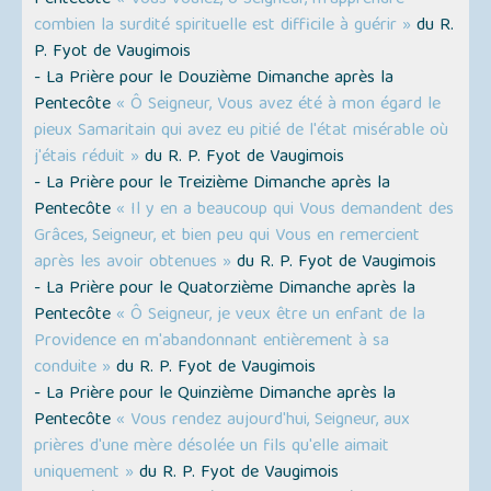
Pentecôte
« Vous voulez, ô Seigneur, m'apprendre
combien la surdité spirituelle est difficile à guérir »
du R.
P. Fyot de Vaugimois
- La Prière pour le Douzième Dimanche après la
Pentecôte
« Ô Seigneur, Vous avez été à mon égard le
pieux Samaritain qui avez eu pitié de l'état misérable où
j'étais réduit »
du R. P. Fyot de Vaugimois
- La Prière pour le Treizième Dimanche après la
Pentecôte
« Il y en a beaucoup qui Vous demandent des
Grâces, Seigneur, et bien peu qui Vous en remercient
après les avoir obtenues »
du R. P. Fyot de Vaugimois
- La Prière pour le Quatorzième Dimanche après la
Pentecôte
« Ô Seigneur, je veux être un enfant de la
Providence en m'abandonnant entièrement à sa
conduite »
du R. P. Fyot de Vaugimois
- La Prière pour le Quinzième Dimanche après la
Pentecôte
« Vous rendez aujourd'hui, Seigneur, aux
prières d'une mère désolée un fils qu'elle aimait
uniquement »
du R. P. Fyot de Vaugimois