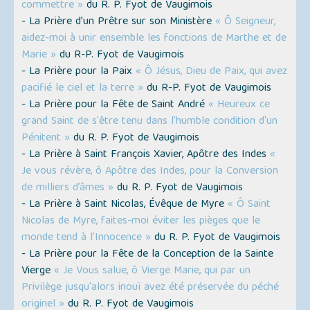
commettre »
du R. P. Fyot de Vaugimois
- La Prière d’un Prêtre sur son Ministère
« Ô Seigneur,
aidez-moi à unir ensemble les fonctions de Marthe et de
Marie »
du R-P. Fyot de Vaugimois
- La Prière pour la Paix
« Ô Jésus, Dieu de Paix, qui avez
pacifié le ciel et la terre »
du R-P. Fyot de Vaugimois
- La Prière pour la Fête de Saint André
« Heureux ce
grand Saint de s'être tenu dans l'humble condition d'un
Pénitent »
du R. P. Fyot de Vaugimois
- La Prière à Saint François Xavier, Apôtre des Indes
«
Je vous révère, ô Apôtre des Indes, pour la Conversion
de milliers d’âmes »
du R. P. Fyot de Vaugimois
- La Prière à Saint Nicolas, Évêque de Myre
« Ô Saint
Nicolas de Myre, faites-moi éviter les pièges que le
monde tend à l'Innocence »
du R. P. Fyot de Vaugimois
- La Prière pour la Fête de la Conception de la Sainte
Vierge
« Je Vous salue, ô Vierge Marie, qui par un
Privilège jusqu'alors inouï avez été préservée du péché
originel »
du R. P. Fyot de Vaugimois