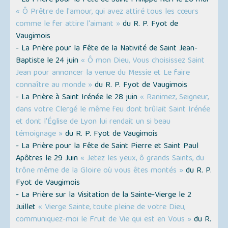
- La Prière pour la Fête de Saint Philippe Néri le 26 mai
« Ô Prêtre de l'amour, qui avez attiré tous les cœurs
comme le fer attire l'aimant »
du R. P. Fyot de
Vaugimois
- La Prière pour la Fête de la Nativité de Saint Jean-
Baptiste le 24 juin
« Ô mon Dieu, Vous choisissez Saint
Jean pour annoncer la venue du Messie et Le faire
connaître au monde »
du R. P. Fyot de Vaugimois
- La Prière à Saint Irénée le 28 juin
« Ranimez, Seigneur,
dans votre Clergé le même feu dont brûlait Saint Irénée
et dont l'Église de Lyon lui rendait un si beau
témoignage »
du R. P. Fyot de Vaugimois
- La Prière pour la Fête de Saint Pierre et Saint Paul
Apôtres le 29 Juin
« Jetez les yeux, ô grands Saints, du
trône même de la Gloire où vous êtes montés »
du R. P.
Fyot de Vaugimois
- La Prière sur la Visitation de la Sainte-Vierge le 2
Juillet
« Vierge Sainte, toute pleine de votre Dieu,
communiquez-moi le Fruit de Vie qui est en Vous »
du R.