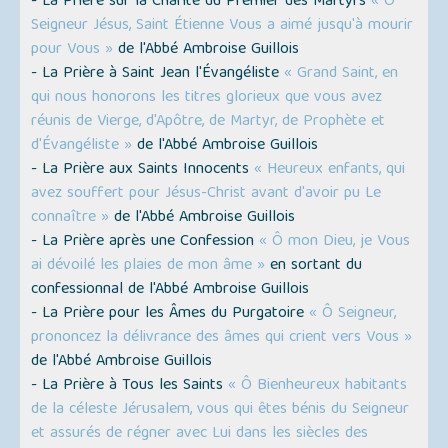
- La Prière sur la Charité du Premier des Martyrs
« Ô
Seigneur Jésus, Saint Étienne Vous a aimé jusqu'à mourir
pour Vous »
de l'Abbé Ambroise Guillois
- La Prière à Saint Jean l'Évangéliste
« Grand Saint, en
qui nous honorons les titres glorieux que vous avez
réunis de Vierge, d'Apôtre, de Martyr, de Prophète et
d'Évangéliste »
de l'Abbé Ambroise Guillois
- La Prière aux Saints Innocents
« Heureux enfants, qui
avez souffert pour Jésus-Christ avant d'avoir pu Le
connaître »
de l'Abbé Ambroise Guillois
- La Prière après une Confession
« Ô mon Dieu, je Vous
ai dévoilé les plaies de mon âme »
en sortant du
confessionnal de l'Abbé Ambroise Guillois
- La Prière pour les Âmes du Purgatoire
« Ô Seigneur,
prononcez la délivrance des âmes qui crient vers Vous »
de l'Abbé Ambroise Guillois
- La Prière à Tous les Saints
« Ô Bienheureux habitants
de la céleste Jérusalem, vous qui êtes bénis du Seigneur
et assurés de régner avec Lui dans les siècles des