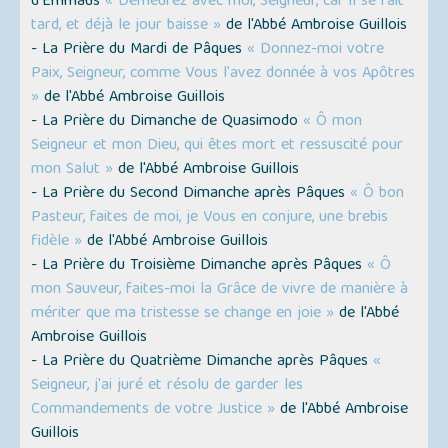
d’Emmaüs
« Demeurez avec moi, Seigneur, car il se fait
tard, et déjà le jour baisse »
de l'Abbé Ambroise Guillois
- La Prière du Mardi de Pâques
« Donnez-moi votre
Paix, Seigneur, comme Vous l'avez donnée à vos Apôtres
»
de l'Abbé Ambroise Guillois
- La Prière du Dimanche de Quasimodo
« Ô mon
Seigneur et mon Dieu, qui êtes mort et ressuscité pour
mon Salut »
de l'Abbé Ambroise Guillois
- La Prière du Second Dimanche après Pâques
« Ô bon
Pasteur, faites de moi, je Vous en conjure, une brebis
fidèle »
de l'Abbé Ambroise Guillois
- La Prière du Troisième Dimanche après Pâques
« Ô
mon Sauveur, faites-moi la Grâce de vivre de manière à
mériter que ma tristesse se change en joie »
de l'Abbé
Ambroise Guillois
- La Prière du Quatrième Dimanche après Pâques
«
Seigneur, j'ai juré et résolu de garder les
Commandements de votre Justice »
de l'Abbé Ambroise
Guillois