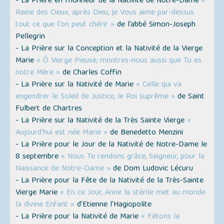
- La Prière en l’honneur de la Nativité de Notre-Dame
«
Reine des Cieux, après Dieu, je Vous aime par-dessus
tout ce que l'on peut chérir »
de l’abbé Simon-Joseph
Pellegrin
- La Prière sur la Conception et la Nativité de la Vierge
Marie
« Ô Vierge Pieuse, montres-nous aussi que Tu es
notre Mère »
de Charles Coffin
- La Prière sur la Nativité de Marie
« Celle qui va
engendrer le Soleil de Justice, le Roi suprême »
de Saint
Fulbert de Chartres
- La Prière sur la Nativité de la Très Sainte Vierge
«
Aujourd'hui est née Marie »
de Benedetto Menzini
- La Prière pour le Jour de la Nativité de Notre-Dame le
8 septembre
« Nous Te rendons grâce, Seigneur, pour la
Naissance de Notre-Dame »
de Dom Ludovic Lécuru
- La Prière pour la Fête de la Nativité de la Très-Sainte
Vierge Marie
« En ce Jour, Anne la stérile met au monde
la divine Enfant »
d’Etienne l’Hagiopolite
- La Prière pour la Nativité de Marie
« Fêtons la