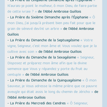
- La Prière du Cinquième Dimanche après l'Épiphanie
«
N'aurais-je point le malheur, ô mon Dieu, de faire partie
de cette ivraie ? »
de l'Abbé Ambroise Guillois
- La Prière du Sixième Dimanche après l'Épiphanie
« Ô
mon Dieu, j'ai jusqu'à présent bien peu fait pour que le
grain de sénevé devînt un arbre »
de l'Abbé Ambroise
Guillois
- La Prière du Dimanche de la Septuagésime
« Votre
vigne, Seigneur, c'est mon âme et Vous voulez que je la
cultive avec soin »
de l'Abbé Ambroise Guillois
- La Prière du Dimanche de la Sexagésime
« Seigneur,
Disposez et préparez mon âme afin que la divine
semence que Vous y répandez y porte du fruit au
centuple »
de l'Abbé Ambroise Guillois
- La Prière du Dimanche de la Quinquagésime
« Ô mon
Sauveur, je Vous adresse la même prière que ce pauvre
aveugle qui était assis le long du chemin de Jéricho »
de
l'Abbé Ambroise Guillois
- La Prière du Mercredi des Cendres
« Ô Seigneur,