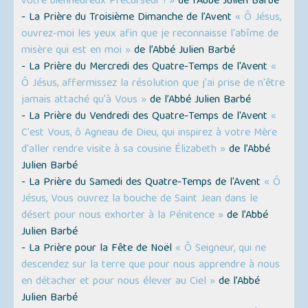
votre bienheureux Précurseur ! »
de l’Abbé Julien Barbé
- La Prière du Troisième Dimanche de l’Avent
« Ô Jésus,
ouvrez-moi les yeux afin que je reconnaisse l'abîme de
misère qui est en moi »
de l’Abbé Julien Barbé
- La Prière du Mercredi des Quatre-Temps de l'Avent
«
Ô Jésus, affermissez la résolution que j'ai prise de n'être
jamais attaché qu'à Vous »
de l’Abbé Julien Barbé
- La Prière du Vendredi des Quatre-Temps de l'Avent
«
C'est Vous, ô Agneau de Dieu, qui inspirez à votre Mère
d'aller rendre visite à sa cousine Élizabeth »
de l’Abbé
Julien Barbé
- La Prière du Samedi des Quatre-Temps de l'Avent
« Ô
Jésus, Vous ouvrez la bouche de Saint Jean dans le
désert pour nous exhorter à la Pénitence »
de l’Abbé
Julien Barbé
- La Prière pour la Fête de Noël
« Ô Seigneur, qui ne
descendez sur la terre que pour nous apprendre à nous
en détacher et pour nous élever au Ciel »
de l’Abbé
Julien Barbé