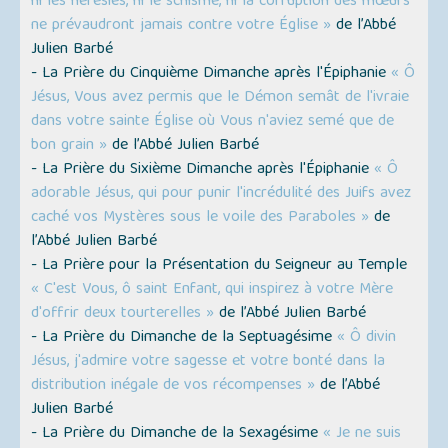
ni les hérésies, ni le schisme, ni la corruption des mœurs
ne prévaudront jamais contre votre Église »
de l’Abbé
Julien Barbé
- La Prière du Cinquième Dimanche après l'Épiphanie
« Ô
Jésus, Vous avez permis que le Démon semât de l'ivraie
dans votre sainte Église où Vous n'aviez semé que de
bon grain »
de l’Abbé Julien Barbé
- La Prière du Sixième Dimanche après l'Épiphanie
« Ô
adorable Jésus, qui pour punir l'incrédulité des Juifs avez
caché vos Mystères sous le voile des Paraboles »
de
l’Abbé Julien Barbé
- La Prière pour la Présentation du Seigneur au Temple
« C'est Vous, ô saint Enfant, qui inspirez à votre Mère
d'offrir deux tourterelles »
de l’Abbé Julien Barbé
- La Prière du Dimanche de la Septuagésime
« Ô divin
Jésus, j'admire votre sagesse et votre bonté dans la
distribution inégale de vos récompenses »
de l’Abbé
Julien Barbé
- La Prière du Dimanche de la Sexagésime
« Je ne suis