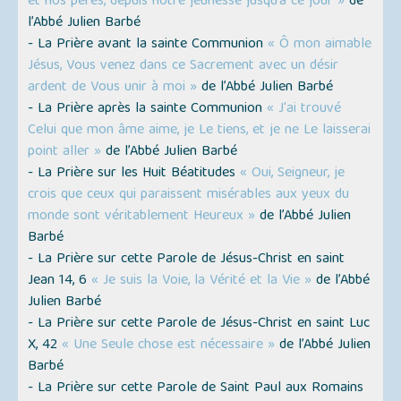
et nos pères, depuis notre jeunesse jusqu’à ce jour »
de
l’Abbé Julien Barbé
- La Prière avant la sainte Communion
« Ô mon aimable
Jésus, Vous venez dans ce Sacrement avec un désir
ardent de Vous unir à moi »
de l’Abbé Julien Barbé
- La Prière après la sainte Communion
« J'ai trouvé
Celui que mon âme aime, je Le tiens, et je ne Le laisserai
point aller »
de l’Abbé Julien Barbé
- La Prière sur les Huit Béatitudes
« Oui, Seigneur, je
crois que ceux qui paraissent misérables aux yeux du
monde sont véritablement Heureux »
de l’Abbé Julien
Barbé
- La Prière sur cette Parole de Jésus-Christ en saint
Jean 14, 6
« Je suis la Voie, la Vérité et la Vie »
de l’Abbé
Julien Barbé
- La Prière sur cette Parole de Jésus-Christ en saint Luc
X, 42
« Une Seule chose est nécessaire »
de l’Abbé Julien
Barbé
- La Prière sur cette Parole de Saint Paul aux Romains