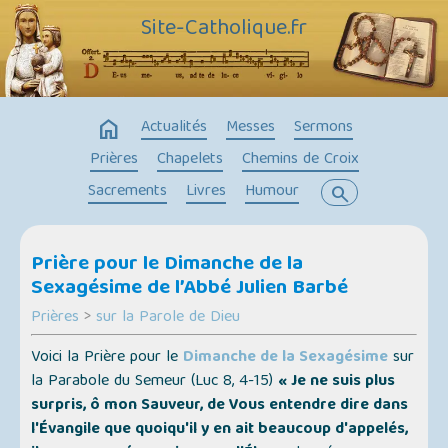
Site-Catholique.fr
home
Actualités
Messes
Sermons
Prières
Chapelets
Chemins de Croix
Sacrements
Livres
Humour
search
Prière pour le Dimanche de la
Sexagésime de l’Abbé Julien Barbé
Prières
>
sur la Parole de Dieu
Voici la Prière pour le
Dimanche de la Sexagésime
sur
la Parabole du Semeur (Luc 8, 4-15)
« Je ne suis plus
surpris, ô mon Sauveur, de Vous entendre dire dans
l'Évangile que quoiqu'il y en ait beaucoup d'appelés,