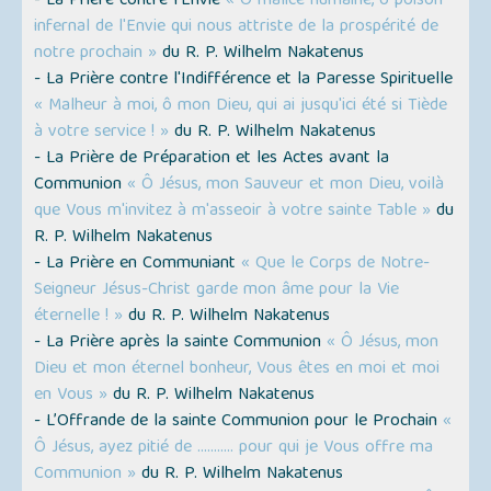
- La Prière contre l'Envie
« Ô malice humaine, ô poison
infernal de l'Envie qui nous attriste de la prospérité de
notre prochain »
du R. P. Wilhelm Nakatenus
- La Prière contre l'Indifférence et la Paresse Spirituelle
« Malheur à moi, ô mon Dieu, qui ai jusqu'ici été si Tiède
à votre service ! »
du R. P. Wilhelm Nakatenus
- La Prière de Préparation et les Actes avant la
Communion
« Ô Jésus, mon Sauveur et mon Dieu, voilà
que Vous m'invitez à m'asseoir à votre sainte Table »
du
R. P. Wilhelm Nakatenus
- La Prière en Communiant
« Que le Corps de Notre-
Seigneur Jésus-Christ garde mon âme pour la Vie
éternelle ! »
du R. P. Wilhelm Nakatenus
- La Prière après la sainte Communion
« Ô Jésus, mon
Dieu et mon éternel bonheur, Vous êtes en moi et moi
en Vous »
du R. P. Wilhelm Nakatenus
- L’Offrande de la sainte Communion pour le Prochain
«
Ô Jésus, ayez pitié de ........... pour qui je Vous offre ma
Communion »
du R. P. Wilhelm Nakatenus