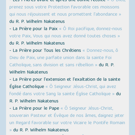
- Les Prières avant et après une bonne récolte
« Ô Dieu,
prenez sous votre Protection favorable ces moissons
qui nous réjouissent et nous promettent l'abondance »
du R. P. Wilhelm Nakatenus
- La Prière pour la Paix
« Ô Roi pacifique, donnez-nous
votre Paix, Vous qui nous avez donné toutes choses »
du R. P. Wilhelm Nakatenus
- La Prière pour Tous les Chrétiens
« Donnez-nous, ô
Dieu de Paix, une parfaite union dans la sainte Foi
Catholique, sans division et sans rébellion »
du R. P.
Wilhelm Nakatenus
- La Prière pour l'extension et l'exaltation de la sainte
Église Catholique
« Ô Seigneur Jésus-Christ, qui avez
fondé dans votre Sang la sainte Église Catholique »
du
R. P. Wilhelm Nakatenus
- La Prière pour le Pape
« Ô Seigneur Jésus-Christ,
souverain Pasteur et Évêque de nos âmes, daignez jeter
un Regard favorable sur votre Vicaire le Pontife Romain
»
du R. P. Wilhelm Nakatenus