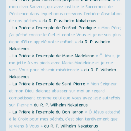
- La Prière pour nous bien préparer à la Confession
« Ô
mon divin Sauveur, qui avez institué le Sacrement de
Pénitence dans lequel nous recevons l'entière Absolution
de nos péchés »
du R. P. Wilhelm Nakatenus
- La Prière à l'exemple de l'enfant Prodigue
« Mon Père,
j'ai péché contre le Ciel et contre Vous et je ne suis plus
digne d'être appelé votre enfant »
du R. P. Wilhelm
Nakatenus
- La Prière à l'exemple de Marie-Madeleine
« Ô Jésus, je
me jette à vos pieds avec Marie-Madeleine et je crie
vers Vous pour obtenir miséricorde »
du R. P. Wilhelm
Nakatenus
- La Prière à l'exemple de Saint Pierre
« Mon Seigneur
et mon Dieu, daignez abaisser sur moi un regard
compatissant comme celui que Vous avez jeté autrefois
sur Pierre »
du R. P. Wilhelm Nakatenus
- La Prière à l'exemple du Bon larron
« Ô Jésus attaché
à la Croix pour mes péchés, c'est bien tardivement que
je viens à Vous »
du R. P. Wilhelm Nakatenus