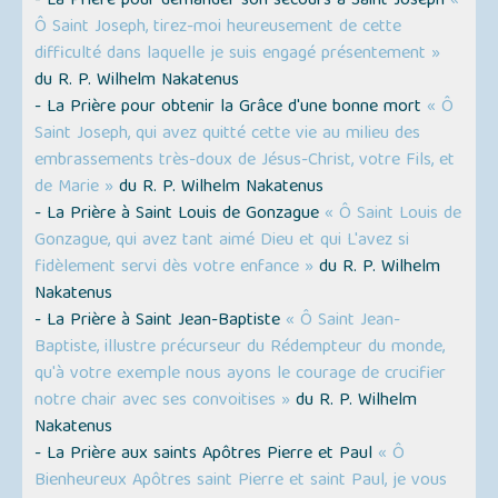
- La Prière pour demander son secours à Saint Joseph
«
Ô Saint Joseph, tirez-moi heureusement de cette
difficulté dans laquelle je suis engagé présentement »
du R. P. Wilhelm Nakatenus
- La Prière pour obtenir la Grâce d'une bonne mort
« Ô
Saint Joseph, qui avez quitté cette vie au milieu des
embrassements très-doux de Jésus-Christ, votre Fils, et
de Marie »
du R. P. Wilhelm Nakatenus
- La Prière à Saint Louis de Gonzague
« Ô Saint Louis de
Gonzague, qui avez tant aimé Dieu et qui L'avez si
fidèlement servi dès votre enfance »
du R. P. Wilhelm
Nakatenus
- La Prière à Saint Jean-Baptiste
« Ô Saint Jean-
Baptiste, illustre précurseur du Rédempteur du monde,
qu'à votre exemple nous ayons le courage de crucifier
notre chair avec ses convoitises »
du R. P. Wilhelm
Nakatenus
- La Prière aux saints Apôtres Pierre et Paul
« Ô
Bienheureux Apôtres saint Pierre et saint Paul, je vous