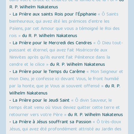
dans votre Grâce et éclairés de la lumière de la Foi »
du
R. P. Wilhelm Nakatenus
- La Prière aux saints Rois pour l'Épiphanie
« Ô Saints
bienheureux, qui avez été les prémices d'entre les
Païens, par cet Amour que vous a témoigné le Roi des
rois »
du R. P. Wilhelm Nakatenus
- La Prière pour le Mercredi des Cendres
« Ô Dieu tout-
puissant et éternel, qui avez fait Miséricorde aux
Ninivites après qu'ils eurent fait Pénitence dans la
cendre et le cilice »
du R. P. Wilhelm Nakatenus
- La Prière pour le Temps du Carême
« Mon Seigneur et
mon Dieu, je confesse ici devant Vous, le front humilié
par la honte, que je Vous ai souvent offensé »
du R. P.
Wilhelm Nakatenus
- La Prière pour le Jeudi Saint
« Ô divin Sauveur, le
temps était venu où Vous deviez quitter cette terre et
retourner vers votre Père »
du R. P. Wilhelm Nakatenus
- La Prière à Jésus souffrant sa Passion
« Ô très-doux
Jésus, qui avez été profondément attristé au Jardin des