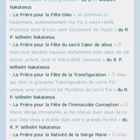
avec le respect le plus profond »
du R. P. Wilhelm
Nakatenus
- La Prière pour la Fête-Dieu
« Je confesse ici
hautement, solennellement ma Foi à votre réelle
Présence dans le très-saint Sacrement de l'Autel »
du R.
P. Wilhelm Nakatenus
- La Prière pour la Fête du sacré Cœur de Jésus
« Ô
mon tout aimable Sauveur, enflammez mon cœur de cet
amour ardent, dont le Vôtre était consumé »
du R. P.
Wilhelm Nakatenus
- La Prière pour la Fête de la Transfiguration
« Ô Dieu
qui, dans la glorieuse Transfiguration de votre Fils
unique, avez confirmé les Mystères de notre Foi »
du R.
P. Wilhelm Nakatenus
- La Prière pour la Fête de l'Immaculée Conception
« Ô
Marie, Vierge Immaculée, je me réjouis avec Vous de ce
que Dieu Vous a établie dans une si grande Pureté »
du
R. P. Wilhelm Nakatenus
- La Prière pour la Nativité de la Vierge Marie
« Ô très-