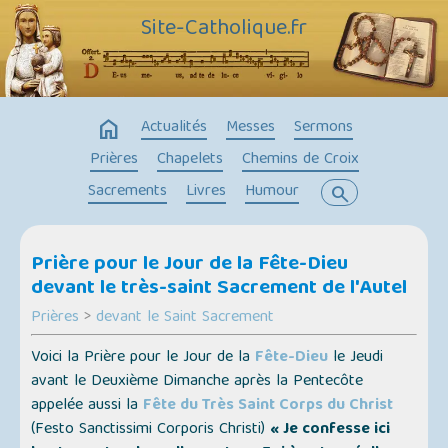
Site-Catholique.fr
home
Actualités
Messes
Sermons
Prières
Chapelets
Chemins de Croix
Sacrements
Livres
Humour
search
Prière pour le Jour de la Fête-Dieu
devant le très-saint Sacrement de l'Autel
Prières
>
devant le Saint Sacrement
Voici la Prière pour le Jour de la
Fête-Dieu
le Jeudi
avant le Deuxième Dimanche après la Pentecôte
appelée aussi la
Fête du Très Saint Corps du Christ
(
Festo Sanctissimi Corporis Christi
)
« Je confesse ici