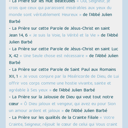
- La Prière sur les Huit Béatitudes
« Oui, Seigneur, je
crois que ceux qui paraissent misérables aux yeux du
monde sont véritablement Heureux »
de l’Abbé Julien
Barbé
- La Prière sur cette Parole de Jésus-Christ en saint
Jean 14, 6
« Je suis la Voie, la Vérité et la Vie »
de l’Abbé
Julien Barbé
- La Prière sur cette Parole de Jésus-Christ en saint Luc
X, 42
« Une Seule chose est nécessaire »
de l’Abbé Julien
Barbé
- La Prière sur cette Parole de Saint Paul aux Romains
XII, 1
« Je vous conjure par la Miséricorde de Dieu, de Lui
offrir vos corps comme une hostie vivante, sainte et
agréable à Ses yeux »
de l’Abbé Julien Barbé
- La Prière sur la Jalousie de Dieu qui veut tout notre
cœur
« Ô Dieu jaloux et vengeur, qui avez eu pour Sion
un amour ardent et jaloux »
de l’Abbé Julien Barbé
- La Prière sur les qualités de la Crainte filiale
« Votre
Crainte, Seigneur, réjouit le cœur de celui qui Vous craint