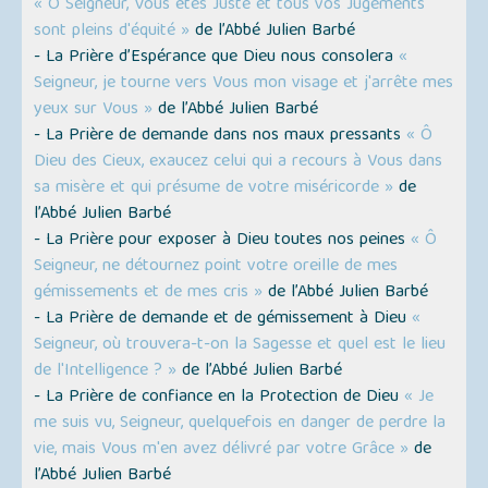
« Ô Seigneur, Vous êtes Juste et tous vos Jugements
sont pleins d'équité »
de l’Abbé Julien Barbé
- La Prière d’Espérance que Dieu nous consolera
«
Seigneur, je tourne vers Vous mon visage et j'arrête mes
yeux sur Vous »
de l’Abbé Julien Barbé
- La Prière de demande dans nos maux pressants
« Ô
Dieu des Cieux, exaucez celui qui a recours à Vous dans
sa misère et qui présume de votre miséricorde »
de
l’Abbé Julien Barbé
- La Prière pour exposer à Dieu toutes nos peines
« Ô
Seigneur, ne détournez point votre oreille de mes
gémissements et de mes cris »
de l’Abbé Julien Barbé
- La Prière de demande et de gémissement à Dieu
«
Seigneur, où trouvera-t-on la Sagesse et quel est le lieu
de l'Intelligence ? »
de l’Abbé Julien Barbé
- La Prière de confiance en la Protection de Dieu
« Je
me suis vu, Seigneur, quelquefois en danger de perdre la
vie, mais Vous m'en avez délivré par votre Grâce »
de
l’Abbé Julien Barbé