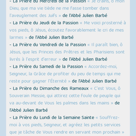
- La Prière du Mercredi de la Passion
« Je crains, ô mon
Dieu, que ma vie tiède ne me fasse tomber dans
l'aveuglement des Juifs »
de l’Abbé Julien Barbé
- La Prière du Jeudi de la Passion
« Me voici prosterné à
vos pieds, ô Jésus, écoutez favorablement le cri de mes
larmes »
de l’Abbé Julien Barbé
- La Prière du Vendredi de la Passion
« Il paraît bien, ô
Jésus, que les Princes des Prêtres et les Pharisiens sont
livrés à l'esprit d'erreur »
de l’Abbé Julien Barbé
- La Prière du Samedi de la Passion
« Accordez-moi,
Seigneur, la Grâce de profiter du peu de temps qui me
reste pour gagner l'Éternité »
de l’Abbé Julien Barbé
- La Prière du Dimanche des Rameaux
« C'est Vous, ô
Souverain Messie, qui attirez cette foule de peuple qui
va au-devant de Vous les palmes dans les mains »
de
l’Abbé Julien Barbé
- La Prière du Lundi de la Semaine Sainte
« Souffrez-
moi à vos pieds, Seigneur, et agréez les petits services
que je tâche de Vous rendre en servant mon prochain »