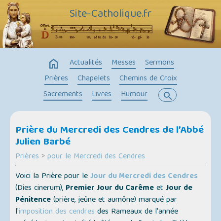
Site-Catholique.fr
home
Actualités
Messes
Sermons
Prières
Chapelets
Chemins de Croix
Sacrements
Livres
Humour
search
Prière du Mercredi des Cendres de l’Abbé
Julien Barbé
Prières
>
pour le Mercredi des Cendres
Voici la Prière pour le
Jour du Mercredi des Cendres
(
Dies cinerum
),
Premier Jour du Carême
et
Jour de
Pénitence
(
prière, jeûne et aumône
) marqué par
l'
imposition des cendres
des Rameaux de l'année