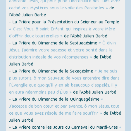
adorable Jésus, qui pour punir l'incrédulité des Juifs avez
caché vos Mystères sous le voile des Paraboles »
de
l’Abbé Julien Barbé
- La Prière pour la Présentation du Seigneur au Temple
« C'est Vous, ô saint Enfant, qui inspirez à votre Mère
d'offrir deux tourterelles »
de l’Abbé Julien Barbé
- La Prière du Dimanche de la Septuagésime
« Ô divin
Jésus, j'admire votre sagesse et votre bonté dans la
distribution inégale de vos récompenses »
de l’Abbé
Julien Barbé
- La Prière du Dimanche de la Sexagésime
« Je ne suis
plus surpris, ô mon Sauveur, de Vous entendre dire dans
l'Évangile que quoiqu'il y en ait beaucoup d'appelés, il y
en aura néanmoins peu d'Élus »
de l’Abbé Julien Barbé
- La Prière du Dimanche de la Quinquagésime
«
J'accepte de bon cœur et par avance, ô mon Jésus, tout
ce que Vous avez résolu de me faire souffrir »
de l’Abbé
Julien Barbé
- La Prière contre les Jours du Carnaval du Mardi-Gras
«