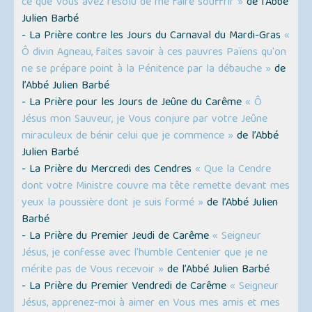
ce que Vous avez résolu de me faire souffrir »
de l’Abbé
Julien Barbé
- La Prière contre les Jours du Carnaval du Mardi-Gras
«
Ô divin Agneau, faites savoir à ces pauvres Païens qu'on
ne se prépare point à la Pénitence par la débauche »
de
l’Abbé Julien Barbé
- La Prière pour les Jours de Jeûne du Carême
« Ô
Jésus mon Sauveur, je Vous conjure par votre Jeûne
miraculeux de bénir celui que je commence »
de l’Abbé
Julien Barbé
- La Prière du Mercredi des Cendres
« Que la Cendre
dont votre Ministre couvre ma tête remette devant mes
yeux la poussière dont je suis formé »
de l’Abbé Julien
Barbé
- La Prière du Premier Jeudi de Carême
« Seigneur
Jésus, je confesse avec l'humble Centenier que je ne
mérite pas de Vous recevoir »
de l’Abbé Julien Barbé
- La Prière du Premier Vendredi de Carême
« Seigneur
Jésus, apprenez-moi à aimer en Vous mes amis et mes