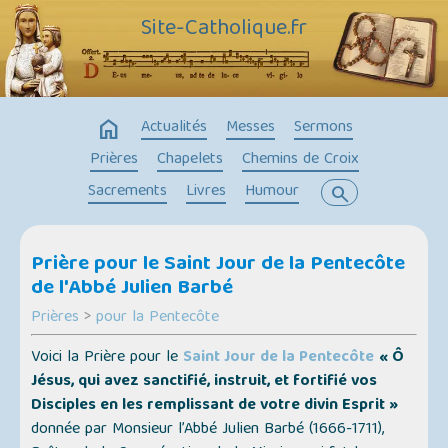
Site-Catholique.fr
home
Actualités
Messes
Sermons
Prières
Chapelets
Chemins de Croix
Sacrements
Livres
Humour
search
Prière pour le Saint Jour de la Pentecôte
de l'Abbé Julien Barbé
Prières
>
pour la Pentecôte
Voici la Prière pour le
Saint Jour de la Pentecôte
« Ô
Jésus, qui avez sanctifié, instruit, et fortifié vos
Disciples en les remplissant de votre divin Esprit »
donnée par Monsieur l’Abbé Julien Barbé (1666-1711),