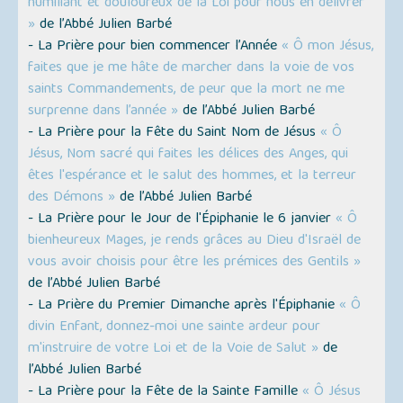
humiliant et douloureux de la Loi pour nous en délivrer
»
de l’Abbé Julien Barbé
- La Prière pour bien commencer l’Année
« Ô mon Jésus,
faites que je me hâte de marcher dans la voie de vos
saints Commandements, de peur que la mort ne me
surprenne dans l’année »
de l’Abbé Julien Barbé
- La Prière pour la Fête du Saint Nom de Jésus
« Ô
Jésus, Nom sacré qui faites les délices des Anges, qui
êtes l'espérance et le salut des hommes, et la terreur
des Démons »
de l’Abbé Julien Barbé
- La Prière pour le Jour de l'Épiphanie le 6 janvier
« Ô
bienheureux Mages, je rends grâces au Dieu d'Israël de
vous avoir choisis pour être les prémices des Gentils »
de l’Abbé Julien Barbé
- La Prière du Premier Dimanche après l'Épiphanie
« Ô
divin Enfant, donnez-moi une sainte ardeur pour
m'instruire de votre Loi et de la Voie de Salut »
de
l’Abbé Julien Barbé
- La Prière pour la Fête de la Sainte Famille
« Ô Jésus