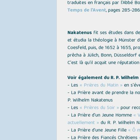
traduites en français par l'Abbé B
Temps de l'Avent
, pages 285-286
Nakatenus
fit ses études dans de
et étudia la théologie à Münster d
Coesfeld, puis, de 1652 à 1655, pro
prêcha à Jülich, Bonn, Düsseldorf e
C'est là qu'il acquit une réputation 
Voir également du R. P. Wilhelm
- Les
« Prières du Matin »
en s'éve
- La Prière avant de prendre la no
P. Wilhelm Nakatenus
- Les
« Prières du Soir »
pour reco
- La Prière d'un Jeune Homme
« V
actuellement »
du R. P. Wilhelm N
- La Prière d'une Jeune Fille
« Ô m
- La Prière des Fiancés Chrétiens