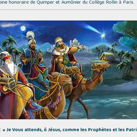
oine honoraire de Quimper et Aumônier du Collège Rollin à Paris.
nt
« Je Vous attends, ô Jésus, comme les Prophètes et les Patr