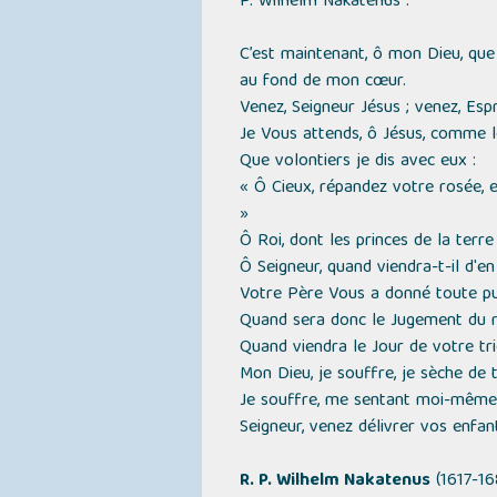
P. Wilhelm Nakatenus :
C’est maintenant, ô mon Dieu, que 
au fond de mon cœur.
Venez, Seigneur Jésus ; venez, Esp
Je Vous attends, ô Jésus, comme l
Que volontiers je dis avec eux :
« Ô Cieux, répandez votre rosée, e
»
Ô Roi, dont les princes de la terre
Ô Seigneur, quand viendra-t-il d'en
Votre Père Vous a donné toute puis
Quand sera donc le Jugement du 
Quand viendra le Jour de votre t
Mon Dieu, je souffre, je sèche de t
Je souffre, me sentant moi-même, 
Seigneur, venez délivrer vos enfants
R. P. Wilhelm Nakatenus
(1617-16