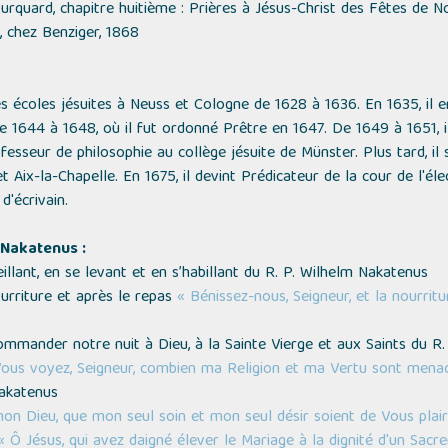
ourquard, chapitre huitième : Prières à Jésus-Christ des Fêtes de N
, chez Benziger, 1868
s écoles jésuites à Neuss et Cologne de 1628 à 1636. En 1635, il 
e 1644 à 1648, où il fut ordonné Prêtre en 1647. De 1649 à 1651, i
fesseur de philosophie au collège jésuite de Münster. Plus tard, il
t Aix-la-Chapelle. En 1675, il devint Prédicateur de la cour de l'él
d'écrivain.
 Nakatenus :
illant, en se levant et en s’habillant du R. P. Wilhelm Nakatenus
urriture et après le repas
« Bénissez-nous, Seigneur, et la nourrit
mmander notre nuit à Dieu, à la Sainte Vierge et aux Saints du R
ous voyez, Seigneur, combien ma Religion et ma Vertu sont menac
akatenus
on Dieu, que mon seul soin et mon seul désir soient de Vous plair
« Ô Jésus, qui avez daigné élever le Mariage à la dignité d'un Sac