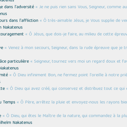
katenus
ge dans l'adversité
« Je ne puis rien sans Vous, Seigneur, comme au
enus
urs dans l'affliction
« Ô très-aimable Jésus, je Vous supplie de v
m Nakatenus
découragement
« Ô Jésus, que dois-je faire, au milieu de cette épre
uve
« Venez à mon secours, Seigneur, dans la rude épreuve que je t
âce particulière
« Seigneur, tournez vers moi un regard doux et f
 Nakatenus
amité
« Ô Dieu infiniment Bon, ne fermez point l'oreille à notre priè
s
ette
« Ô Dieu qui avez créé, qui conservez et distribuez tout ce qui 
au Temps
« Ô Père, arrêtez la pluie et envoyez-nous les rayons bie
ie
« Ô Dieu, qui êtes le Maître de la nature, qui commandez à la plu
ilhelm Nakatenus