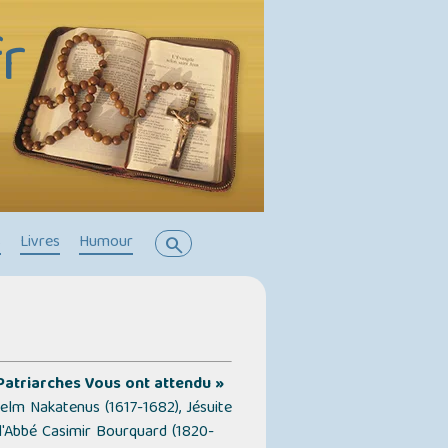
r
s
Livres
Humour
search
 Patriarches Vous ont attendu »
lm Nakatenus (1617-1682), Jésuite
 l'Abbé Casimir Bourquard (1820-