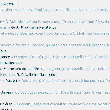
 Nakatenus
 Ô Dieu, qui nous avez indissolublement liés par votre Sacrement 
ne
« Ô Dieu plein de bonté, soyez mon Protecteur et mon Père, dans
uves »
du R. P. Wilhelm Nakatenus
éternel, qui êtes aux Cieux, voici un pauvre Orphelin qui élève se
ouverain Maître du monde, qui par votre sagesse avez ordonné les 
enus
issance
« Ô souverain Créateur, ce jour me rappelle celui où Vous 
elm Nakatenus
des Promesses du Baptême
« Seigneur, je renouvelle ici moi-même 
tême »
du R. P. Wilhelm Nakatenus
aint Patron
« Recevez favorablement en ce Jour, ô bienheureux Pa
t de vie
« Guidez Vous-même, ô mon Dieu, le choix que je vais faire
s d'état
« Seigneur, faites-moi connaître les devoirs de ma Vocati