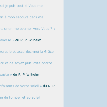
ssi je puis tout si Vous me
enir à mon secours dans ma
uve, sinon me tourner vers Vous ? »
raverse »
du R. P. Wilhelm
avorable et accordez-moi la Grâce
re et ne soyez plus irrité contre
existe »
du R. P. Wilhelm
nfaisants de votre soleil »
du R. P.
ie de tomber et au soleil