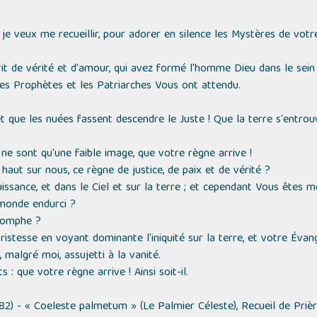
je veux me recueillir, pour adorer en silence les Mystères de votre 
rit de vérité et d'amour, qui avez formé l'homme Dieu dans le sein 
es Prophètes et les Patriarches Vous ont attendu.
t que les nuées fassent descendre le Juste ! Que la terre s'entrou
 ne sont qu'une faible image, que votre règne arrive !
 haut sur nous, ce règne de justice, de paix et de vérité ?
sance, et dans le Ciel et sur la terre ; et cependant Vous êtes mé
monde endurci ?
riomphe ?
ristesse en voyant dominante l'iniquité sur la terre, et votre Évang
malgré moi, assujetti à la vanité.
 : que votre règne arrive ! Ainsi soit-il.
82) -
« Coeleste palmetum » (Le Palmier Céleste)
, Recueil de Priè