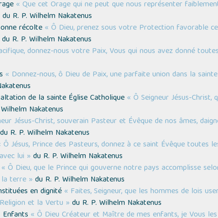
Orage
« Que cet Orage qui ne peut que nous représenter faiblemen
du R. P. Wilhelm Nakatenus
 bonne récolte
« Ô Dieu, prenez sous votre Protection favorable ce
du R. P. Wilhelm Nakatenus
acifique, donnez-nous votre Paix, Vous qui nous avez donné toute
ns
« Donnez-nous, ô Dieu de Paix, une parfaite union dans la sainte 
Nakatenus
xaltation de la sainte Église Catholique
« Ô Seigneur Jésus-Christ, 
 Wilhelm Nakatenus
neur Jésus-Christ, souverain Pasteur et Évêque de nos âmes, daign
du R. P. Wilhelm Nakatenus
« Ô Jésus, Prince des Pasteurs, donnez à ce saint Évêque toutes les
avec lui »
du R. P. Wilhelm Nakatenus
t
« Ô Dieu, que le Prince qui gouverne notre pays accomplisse sel
la terre »
du R. P. Wilhelm Nakatenus
nstituées en dignité
« Faites, Seigneur, que les hommes de lois us
Religion et la Vertu »
du R. P. Wilhelm Nakatenus
s Enfants
« Ô Dieu Créateur et Maître de mes enfants, je Vous les