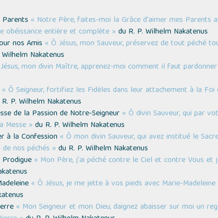
s Parents
« Notre Père, faites-moi la Grâce d'aimer mes Parents a
ne obéissance entière et complète »
du R. P. Wilhelm Nakatenus
pour nos Amis
« Ô Jésus, mon Sauveur, préservez de tout péché t
. Wilhelm Nakatenus
Jésus, mon divin Maître, apprenez-moi comment il faut pardonner
s
« Ô Seigneur, fortifiez les Fidèles dans leur attachement à la Foi et
R. P. Wilhelm Nakatenus
esse de la Passion de Notre-Seigneur
« Ô divin Sauveur, qui par v
 la Messe »
du R. P. Wilhelm Nakatenus
er à la Confession
« Ô mon divin Sauveur, qui avez institué le Sac
n de nos péchés »
du R. P. Wilhelm Nakatenus
nt Prodigue
« Mon Père, j'ai péché contre le Ciel et contre Vous et j
akatenus
-Madeleine
« Ô Jésus, je me jette à vos pieds avec Marie-Madeleine 
katenus
ierre
« Mon Seigneur et mon Dieu, daignez abaisser sur moi un re