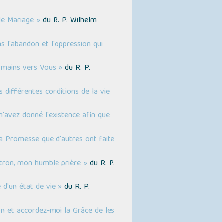
de Mariage »
du R. P. Wilhelm
 l'abandon et l'oppression qui
s mains vers Vous »
du R. P.
différentes conditions de la vie
m'avez donné l'existence afin que
la Promesse que d'autres ont faite
tron, mon humble prière »
du R. P.
 d'un état de vie »
du R. P.
on et accordez-moi la Grâce de les