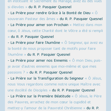
en instituant le Sacrement du Mariage, avez eu des vues
si élevées »
du R. P. Pasquier Quesnel
- La Prière pour rendre Grâce à la Bonté de Dieu
« Ô
souverain Pasteur des âmes »
du R. P. Pasquier Quesnel
- La Prière pour aimer son Prochain
« Mettez dans mon
cœur, ô Jésus, cette Charité dont le Vôtre a été si rempli
»
du R. P. Pasquier Quesnel
- La Prière pour faire l'Aumône
« Ô Seigneur, qui avez eu
la bonté de nous proposer tant de motifs pour faire
l'Aumône »
du R. P. Pasquier Quesnel
- La Prière pour aimer nos Ennemis
« Ô mon Dieu, puis-
je avoir d'autres ennemis que moi-même et que mes
passions ? »
du R. P. Pasquier Quesnel
- La Prière sur la Transfiguration du Seigneur
« Ô Jésus,
nous Vous regardons comme notre unique Maître avec
une docilité de Disciples »
du R. P. Pasquier Quesnel
- La Prière sur la Première Béatitude
« Ô Jésus, le Père
des Pauvres, arrachez de mon cœur la cupidité et
mettez-y l'amour de la Pauvreté Chrétienne »
du R. P.