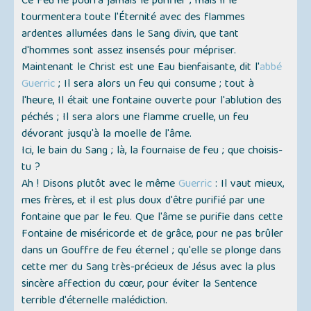
Ce Feu ne pourra jamais le purifier ; mais il le
tourmentera toute l'Éternité avec des flammes
ardentes allumées dans le Sang divin, que tant
d'hommes sont assez insensés pour mépriser.
Maintenant le Christ est une
Eau bienfaisante
, dit l'
abbé
Guerric
; Il sera alors un feu qui consume ; tout à
l'heure, Il était une fontaine ouverte pour l'ablution des
péchés ; Il sera alors une flamme cruelle, un feu
dévorant jusqu'à la moelle de l'âme.
Ici, le bain du Sang ; là, la fournaise de feu ; que choisis-
tu ?
Ah ! Disons plutôt avec le même
Guerric
:
Il vaut mieux,
mes frères, et il est plus doux d'être purifié par une
fontaine que par le feu.
Que l'âme se purifie dans cette
Fontaine de miséricorde et de grâce, pour ne pas brûler
dans un Gouffre de feu éternel ; qu'elle se plonge dans
cette mer du Sang très-précieux de Jésus avec la plus
sincère affection du cœur, pour éviter la Sentence
terrible d'éternelle malédiction.