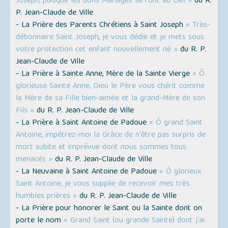
Joseph, puisque les bons Mariages se font au Ciel »
du R.
P. Jean-Claude de Ville
- La Prière des Parents Chrétiens à Saint Joseph
« Très-
débonnaire Saint Joseph, je vous dédie et je mets sous
votre protection cet enfant nouvellement né »
du R. P.
Jean-Claude de Ville
- La Prière à Sainte Anne, Mère de la Sainte Vierge
« Ô
glorieuse Sainte Anne, Dieu le Père vous chérit comme
la Mère de sa Fille bien-aimée et la grand-Mère de son
Fils »
du R. P. Jean-Claude de Ville
- La Prière à Saint Antoine de Padoue
« Ô grand Saint
Antoine, impétrez-moi la Grâce de n'être pas surpris de
mort subite et imprévue dont nous sommes tous
menacés »
du R. P. Jean-Claude de Ville
- La Neuvaine à Saint Antoine de Padoue
« Ô glorieux
Saint Antoine, je vous supplie de recevoir mes très
humbles prières »
du R. P. Jean-Claude de Ville
- La Prière pour honorer le Saint ou la Sainte dont on
porte le nom
« Grand Saint (ou grande Sainte) dont j'ai