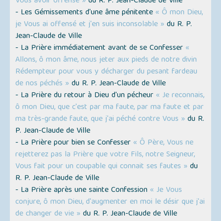
Vous avoir offensé »
du R. P. Jean-Claude de Ville
- Les Gémissements d'une âme pénitente
« Ô mon Dieu,
je Vous ai offensé et j'en suis inconsolable »
du R. P.
Jean-Claude de Ville
- La Prière immédiatement avant de se Confesser
«
Allons, ô mon âme, nous jeter aux pieds de notre divin
Rédempteur pour vous y décharger du pesant fardeau
de nos péchés »
du R. P. Jean-Claude de Ville
- La Prière du retour à Dieu d'un pécheur
« Je reconnais,
ô mon Dieu, que c'est par ma faute, par ma faute et par
ma très-grande faute, que j'ai péché contre Vous »
du R.
P. Jean-Claude de Ville
- La Prière pour bien se Confesser
« Ô Père, Vous ne
rejetterez pas la Prière que votre Fils, notre Seigneur,
Vous fait pour un coupable qui connait ses fautes »
du
R. P. Jean-Claude de Ville
- La Prière après une sainte Confession
« Je Vous
conjure, ô mon Dieu, d'augmenter en moi le désir que j'ai
de changer de vie »
du R. P. Jean-Claude de Ville