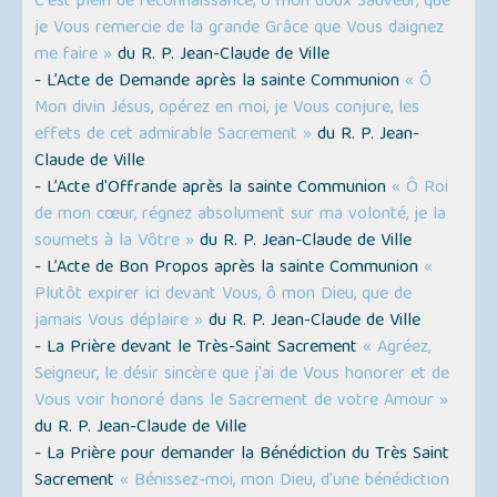
C'est plein de reconnaissance, ô mon doux Sauveur, que
je Vous remercie de la grande Grâce que Vous daignez
me faire »
du R. P. Jean-Claude de Ville
- L’Acte de Demande après la sainte Communion
« Ô
Mon divin Jésus, opérez en moi, je Vous conjure, les
effets de cet admirable Sacrement »
du R. P. Jean-
Claude de Ville
- L’Acte d'Offrande après la sainte Communion
« Ô Roi
de mon cœur, régnez absolument sur ma volonté, je la
soumets à la Vôtre »
du R. P. Jean-Claude de Ville
- L’Acte de Bon Propos après la sainte Communion
«
Plutôt expirer ici devant Vous, ô mon Dieu, que de
jamais Vous déplaire »
du R. P. Jean-Claude de Ville
- La Prière devant le Très-Saint Sacrement
« Agréez,
Seigneur, le désir sincère que j'ai de Vous honorer et de
Vous voir honoré dans le Sacrement de votre Amour »
du R. P. Jean-Claude de Ville
- La Prière pour demander la Bénédiction du Très Saint
Sacrement
« Bénissez-moi, mon Dieu, d'une bénédiction