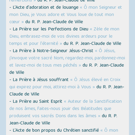
remercions »
du R. P. Jean-Claude de Ville
- L’Acte d'adoration et de louange
« Ô mon Seigneur et
mon Dieu, je Vous adore et Vous loue de tout mon
cœur »
du R. P. Jean-Claude de Ville
- La Prière sur les Perfections de Dieu
« Zèle de mon
Dieu, embrasez-moi de vos divines ardeurs pour le
temps et pour l'éternité »
du R. P. Jean-Claude de Ville
- La Prière à Notre-Seigneur Jésus-Christ
« Ô Jésus,
j'invoque votre sacré Nom, regardez-moi, pardonnez-moi
et lavez-moi de tous mes péchés »
du R. P. Jean-Claude
de Ville
- La Prière à Jésus souffrant
« Ô Jésus élevé en Croix
qui expirez pour moi, attirez-moi à Vous »
du R. P. Jean-
Claude de Ville
- La Prière au Saint Esprit
« Auteur de la Sanctification
de nos âmes, faites-nous jouir des Béatitudes que
produisent vos sacrés Dons dans les âmes »
du R. P.
Jean-Claude de Ville
- L’Acte de bon propos du Chrétien sanctifié
« Ô mon