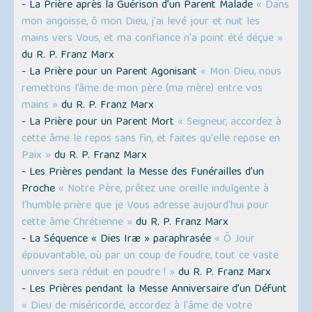
- La Prière après la Guérison d’un Parent Malade
« Dans
mon angoisse, ô mon Dieu, j'ai levé jour et nuit les
mains vers Vous, et ma confiance n'a point été déçue »
du R. P. Franz Marx
- La Prière pour un Parent Agonisant
« Mon Dieu, nous
remettons l’âme de mon père (ma mère) entre vos
mains »
du R. P. Franz Marx
- La Prière pour un Parent Mort
« Seigneur, accordez à
cette âme le repos sans fin, et faites qu'elle repose en
Paix »
du R. P. Franz Marx
- Les Prières pendant la Messe des Funérailles d’un
Proche
« Notre Père, prêtez une oreille indulgente à
l'humble prière que je Vous adresse aujourd'hui pour
cette âme Chrétienne »
du R. P. Franz Marx
- La Séquence « Dies Iræ » paraphrasée
« Ô Jour
épouvantable, où par un coup de foudre, tout ce vaste
univers sera réduit en poudre ! »
du R. P. Franz Marx
- Les Prières pendant la Messe Anniversaire d’un Défunt
« Dieu de miséricorde, accordez à l'âme de votre