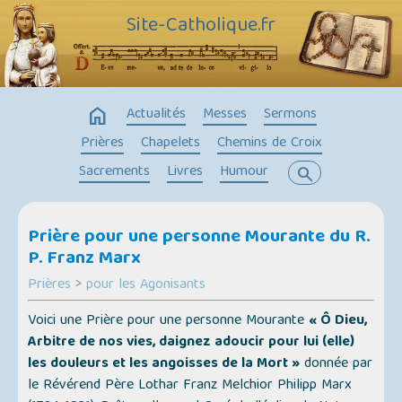
Site-Catholique.fr
home
Actualités
Messes
Sermons
Prières
Chapelets
Chemins de Croix
Sacrements
Livres
Humour
search
Prière pour une personne Mourante du R.
P. Franz Marx
Prières
>
pour les Agonisants
Voici une Prière pour une personne Mourante
« Ô Dieu,
Arbitre de nos vies, daignez adoucir pour lui (elle)
les douleurs et les angoisses de la Mort »
donnée par
le Révérend Père Lothar Franz Melchior Philipp Marx