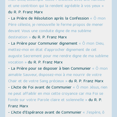
mon Dieu, accomplir cette Pénitence avec une humilité
et une contrition qui la rendent agréable à vos yeux »
du R. P. Franz Marx
- La Prière de Résolution après la Confession
« Ô mon
Père céleste, je renouvelle le ferme propos de mener
devant Vous une conduite digne de ma sublime
destination »
du R. P. Franz Marx
- La Prière pour Communier dignement
« Ô mon Dieu,
mettez-moi en état d'approcher dignement de cet
auguste Sacrement pour me rendre digne de ma sublime
vocation »
du R. P. Franz Marx
- La Prière pour se disposer à bien Communier
« Ô mon
aimable Sauveur, disposez-moi à me nourrir de votre
Chair et de votre Sang précieux »
du R. P. Franz Marx
- L’Acte de Foi avant de Communier
« Ô mon Jésus, rien
ne peut affaiblir en moi cette croyance car ma Foi se
fonde sur votre Parole claire et solennelle »
du R. P.
Franz Marx
- L’Acte d'Espérance avant de Communier
« J'espère, ô