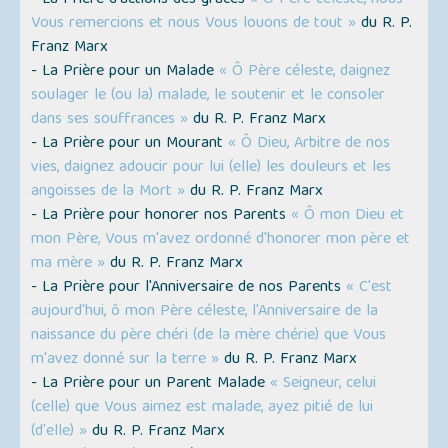
- La Prière d'actions des grâces
« Ô Père céleste, nous
Vous remercions et nous Vous louons de tout »
du R. P.
Franz Marx
- La Prière pour un Malade
« Ô Père céleste, daignez
soulager le (ou la) malade, le soutenir et le consoler
dans ses souffrances »
du R. P. Franz Marx
- La Prière pour un Mourant
« Ô Dieu, Arbitre de nos
vies, daignez adoucir pour lui (elle) les douleurs et les
angoisses de la Mort »
du R. P. Franz Marx
- La Prière pour honorer nos Parents
« Ô mon Dieu et
mon Père, Vous m'avez ordonné d'honorer mon père et
ma mère »
du R. P. Franz Marx
- La Prière pour l'Anniversaire de nos Parents
« C'est
aujourd'hui, ô mon Père céleste, l'Anniversaire de la
naissance du père chéri (de la mère chérie) que Vous
m'avez donné sur la terre »
du R. P. Franz Marx
- La Prière pour un Parent Malade
« Seigneur, celui
(celle) que Vous aimez est malade, ayez pitié de lui
(d'elle) »
du R. P. Franz Marx