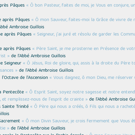
après Pâques
« Ô bon Pasteur, faites de moi, je Vous en conjure, un
he après Pâques
« Ô mon Sauveur, faites-moi la Grâce de vivre de
Abbé Ambroise Guillois
he après Pâques
« Seigneur, j'ai juré et résolu de garder les Com
he après Pâques
« Père Saint, je me prosterne en Présence de votre 
ist »
de l'Abbé Ambroise Guillois
tre Seigneur
« Ô Jésus, Roi de gloire, qui, assis à la droite du Père 
ssances »
de l'Abbé Ambroise Guillois
 l'Octave de l'Ascension
« Vous daignez, ô mon Dieu, me réserver
 la Pentecôte
« Ô Esprit Saint, soyez notre sagesse et notre entend
, et remplissez-nous de l'esprit de crainte »
de l'Abbé Ambroise Gui
 Sainte Trinité
« Ô Père qui nous a créés, ô Fils qui nous a racheté
llois
t-Sacrement
« Ô mon Divin Sauveur, je crois fermement que Vous êt
tie »
de l'Abbé Ambroise Guillois