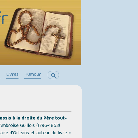
r
s
Livres
Humour
search
 assis à la droite du Père tout-
mbroise Guillois (1796-1853)
re d'Orléans et auteur du livre
«