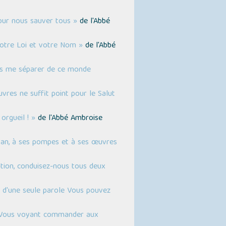
our nous sauver tous »
de l'Abbé
votre Loi et votre Nom »
de l'Abbé
ois me séparer de ce monde
vres ne suffit point pour le Salut
orgueil ! »
de l'Abbé Ambroise
atan, à ses pompes et à ses œuvres
tion, conduisez-nous tous deux
e d'une seule parole Vous pouvez
n Vous voyant commander aux