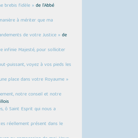
e brebis fidèle »
de l'Abbé
 manière à mériter que ma
mandements de votre Justice »
de
infinie Majesté, pour solliciter
tout-puissant, voyez à vos pieds les
 une place dans votre Royaume »
ement, notre conseil et notre
llois
s, ô Saint Esprit qui nous a
es réellement présent dans le