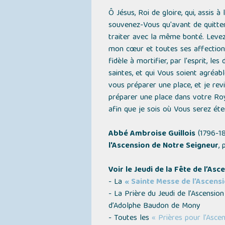
Ô Jésus, Roi de gloire, qui, assis 
souvenez-Vous qu'avant de quitter
traiter avec la même bonté. Levez
mon cœur et toutes ses affections 
fidèle à mortifier, par l'esprit, l
saintes, et qui Vous soient agréa
vous préparer une place, et je rev
préparer une place dans votre Roya
afin que je sois où Vous serez éter
Abbé Ambroise Guillois
(1796-1
l'Ascension de Notre Seigneur
, 
Voir le Jeudi de la Fête de l’As
- La
« Sainte Messe de l’Ascens
- La Prière du Jeudi de l’Ascensio
d’Adolphe Baudon de Mony
- Toutes les
« Prières pour l’Asce