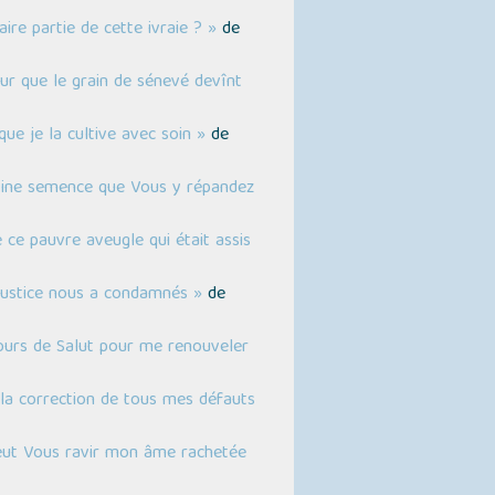
ire partie de cette ivraie ? »
de
our que le grain de sénevé devînt
ue je la cultive avec soin »
de
ivine semence que Vous y répandez
ce pauvre aveugle qui était assis
 Justice nous a condamnés »
de
 jours de Salut pour me renouveler
à la correction de tous mes défauts
veut Vous ravir mon âme rachetée