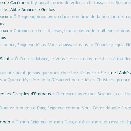
che de Carême
« Il y aurait moins de voleurs et d'assassins, Seigneur,
»
de l'Abbé Ambroise Guillois
ssion
« Ô Seigneur, Vous avez retiré mon âme de la perdition et re
is
meaux
« Combien de fois, ô Jésus, n'ai-je pas eu le malheur de Vous 
ois
s adore, Seigneur Jésus, Vous abaissant dans le Cénacle jusqu'à f
 Saint
« Ô Croix salutaire, je Vous serrerai dans mes bras à ma der
raignez point, je sais que vous cherchez Jésus crucifié »
de l'Abbé 
es
« Que ce Mystère de la Résurrection de Jésus-Christ est propre à
vec les Disciples d’Emmaüs
« Demeurez avec moi, Seigneur, car il se 
Donnez-moi votre Paix, Seigneur, comme Vous l'avez donnée à vo
simodo
« Ô mon Seigneur et mon Dieu, qui êtes mort et ressuscité