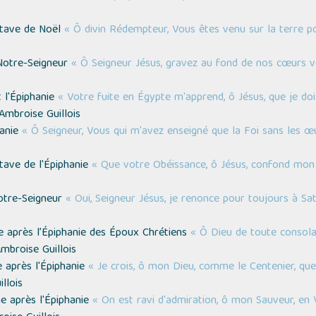
ctave de Noël
« Ô divin Rédempteur, Vous êtes venu sur la terre p
 Notre-Seigneur
« Ô Seigneur Jésus, gravez au fond de nos cœurs 
t l'Épiphanie
« Votre fuite en Égypte m'apprend, ô Jésus, que je d
Ambroise Guillois
hanie
« Ô Seigneur, Vous qui m'avez enseigné que la Foi sans les œu
tave de l'Épiphanie
« Que votre Obéissance, ô Jésus, confond mon 
otre-Seigneur
« Oui, Seigneur Jésus, je renonce pour toujours à S
 après l’Épiphanie des Époux Chrétiens
« Ô Dieu de toute consola
mbroise Guillois
 après l'Épiphanie
« Je crois, ô mon Dieu, comme le Centenier, qu
llois
e après l'Épiphanie
« On est ravi d'admiration, ô mon Sauveur, e