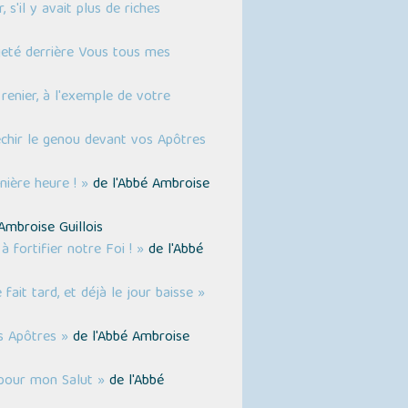
 s'il y avait plus de riches
jeté derrière Vous tous mes
renier, à l'exemple de votre
léchir le genou devant vos Apôtres
nière heure ! »
de l'Abbé Ambroise
Ambroise Guillois
 fortifier notre Foi ! »
de l'Abbé
fait tard, et déjà le jour baisse »
s Apôtres »
de l'Abbé Ambroise
 pour mon Salut »
de l'Abbé