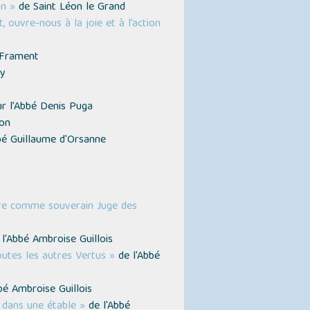
on »
de Saint Léon le Grand
, ouvre-nous à la joie et à l’action
 Frament
cy
r l’Abbé Denis Puga
on
bé Guillaume d'Orsanne
ore comme souverain Juge des
l'Abbé Ambroise Guillois
utes les autres Vertus »
de l'Abbé
bé Ambroise Guillois
 dans une étable »
de l'Abbé