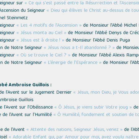
Seigneur sur
« Ce qui s'est passé entre la Résurrection et l'Ascensi
'Ascension du Seigneur
« Dieu qui élèves le Christ au-dessus de tout
hel Steinmetz
Seigneur
« Les 4 motifs de l’Ascension »
de Monsieur l’Abbé Michel
Seigneur
« Jésus monta au Ciel »
de Monsieur l’Abbé Denys de Cré
Seigneur
« Jésus est à droite ! »
de Monsieur l’Abbé Denis Puga
on de Notre Seigneur
« Jésus nous a t-Il abandonné ? »
de Monsieu
Seigneur
« Où se trouve le Ciel ? »
de Monsieur l’Abbé Alexis Ramp
on de Notre Seigneur
« L’énergie de l’Espérance »
de Monsieur l’Ab
bbé Ambroise Guillois :
de l’Avent sur le Jugement Dernier
« Jésus, mon Dieu, je Vous ad
mbroise Guillois
 l’Avent sur l’Obéissance
« Ô Jésus, je viens subir Votre joug »
de 
 de l’Avent sur l’Humilité
« Ô Humilité, fondement et soutien de to
e de l’Avent
« Attente des nations, Seigneur Jésus, venez »
de l'Ab
 Noël
« Adorable Enfant qui, par Amour pour moi, avez voulu naître