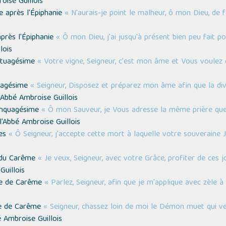
oise Guillois
e après l'Épiphanie
« N'aurais-je point le malheur, ô mon Dieu, de fa
près l'Épiphanie
« Ô mon Dieu, j'ai jusqu'à présent bien peu fait p
lois
eptuagésime
« Votre vigne, Seigneur, c'est mon âme et Vous voulez q
exagésime
« Seigneur, Disposez et préparez mon âme afin que la d
'Abbé Ambroise Guillois
uinquagésime
« Ô mon Sauveur, je Vous adresse la même prière que 
l'Abbé Ambroise Guillois
res
« Ô Seigneur, j'accepte cette mort à laquelle votre souveraine
 du Carême
« Je veux, Seigneur, avec votre Grâce, profiter de ces
Guillois
he de Carême
« Parlez, Seigneur, afin que je m'applique avec zèle 
he de Carême
« Seigneur, chassez loin de moi le Démon muet qui 
 Ambroise Guillois