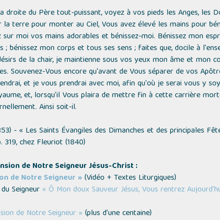
à la droite du Père tout-puissant, voyez à vos pieds les Anges, les 
 la terre pour monter au Ciel, Vous avez élevé les mains pour béni
 sur moi vos mains adorables et bénissez-moi. Bénissez mon espri
; bénissez mon corps et tous ses sens ; faites que, docile à l'en
es désirs de la chair, je maintienne sous vos yeux mon âme et mon co
bles. Souvenez-Vous encore qu'avant de Vous séparer de vos Apôtres
iendrai, et je vous prendrai avec moi, afin qu'où je serai vous y s
ume, et, lorsqu'il Vous plaira de mettre fin à cette carrière mor
nellement. Ainsi soit-il.
853) -
« Les Saints Évangiles des Dimanches et des principales Fêt
p. 319, chez Fleuriot (1840)
cension de Notre Seigneur Jésus-Christ :
ion de Notre Seigneur »
(
Vidéo + Textes Liturgiques
)
n du Seigneur
« Ô Mon doux Sauveur Jésus, Vous rentrez Aujourd'hu
nsion de Notre Seigneur »
(plus d’une centaine)