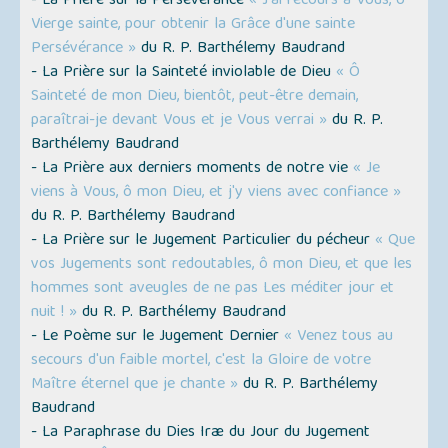
- La Prière sur la Persévérance
« J'ai recours à Vous, ô
Vierge sainte, pour obtenir la Grâce d'une sainte
Persévérance »
du R. P. Barthélemy Baudrand
- La Prière sur la Sainteté inviolable de Dieu
« Ô
Sainteté de mon Dieu, bientôt, peut-être demain,
paraîtrai-je devant Vous et je Vous verrai »
du R. P.
Barthélemy Baudrand
- La Prière aux derniers moments de notre vie
« Je
viens à Vous, ô mon Dieu, et j'y viens avec confiance »
du R. P. Barthélemy Baudrand
- La Prière sur le Jugement Particulier du pécheur
« Que
vos Jugements sont redoutables, ô mon Dieu, et que les
hommes sont aveugles de ne pas Les méditer jour et
nuit ! »
du R. P. Barthélemy Baudrand
- Le Poème sur le Jugement Dernier
« Venez tous au
secours d'un faible mortel, c'est la Gloire de votre
Maître éternel que je chante »
du R. P. Barthélemy
Baudrand
- La Paraphrase du Dies Iræ du Jour du Jugement