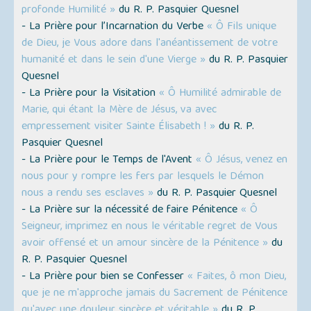
profonde Humilité »
du R. P. Pasquier Quesnel
- La Prière pour l’Incarnation du Verbe
« Ô Fils unique
de Dieu, je Vous adore dans l'anéantissement de votre
humanité et dans le sein d'une Vierge »
du R. P. Pasquier
Quesnel
- La Prière pour la Visitation
« Ô Humilité admirable de
Marie, qui étant la Mère de Jésus, va avec
empressement visiter Sainte Élisabeth ! »
du R. P.
Pasquier Quesnel
- La Prière pour le Temps de l'Avent
« Ô Jésus, venez en
nous pour y rompre les fers par lesquels le Démon
nous a rendu ses esclaves »
du R. P. Pasquier Quesnel
- La Prière sur la nécessité de faire Pénitence
« Ô
Seigneur, imprimez en nous le véritable regret de Vous
avoir offensé et un amour sincère de la Pénitence »
du
R. P. Pasquier Quesnel
- La Prière pour bien se Confesser
« Faites, ô mon Dieu,
que je ne m'approche jamais du Sacrement de Pénitence
qu'avec une douleur sincère et véritable »
du R. P.