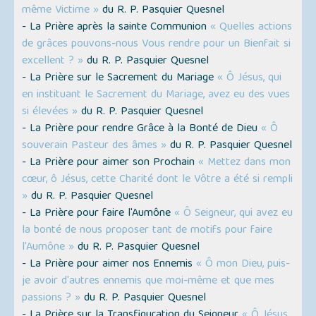
même Victime »
du R. P. Pasquier Quesnel
- La Prière après la sainte Communion
« Quelles actions
de grâces pouvons-nous Vous rendre pour un Bienfait si
excellent ? »
du R. P. Pasquier Quesnel
- La Prière sur le Sacrement du Mariage
« Ô Jésus, qui
en instituant le Sacrement du Mariage, avez eu des vues
si élevées »
du R. P. Pasquier Quesnel
- La Prière pour rendre Grâce à la Bonté de Dieu
« Ô
souverain Pasteur des âmes »
du R. P. Pasquier Quesnel
- La Prière pour aimer son Prochain
« Mettez dans mon
cœur, ô Jésus, cette Charité dont le Vôtre a été si rempli
»
du R. P. Pasquier Quesnel
- La Prière pour faire l'Aumône
« Ô Seigneur, qui avez eu
la bonté de nous proposer tant de motifs pour faire
l'Aumône »
du R. P. Pasquier Quesnel
- La Prière pour aimer nos Ennemis
« Ô mon Dieu, puis-
je avoir d'autres ennemis que moi-même et que mes
passions ? »
du R. P. Pasquier Quesnel
- La Prière sur la Transfiguration du Seigneur
« Ô Jésus,