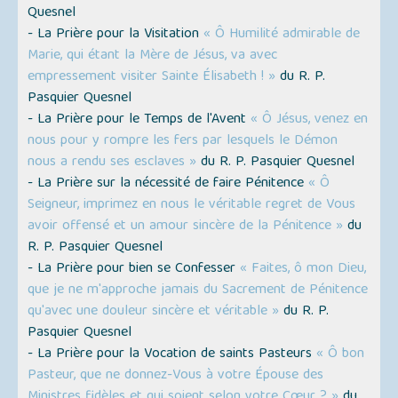
Quesnel
- La Prière pour la Visitation
« Ô Humilité admirable de
Marie, qui étant la Mère de Jésus, va avec
empressement visiter Sainte Élisabeth ! »
du R. P.
Pasquier Quesnel
- La Prière pour le Temps de l'Avent
« Ô Jésus, venez en
nous pour y rompre les fers par lesquels le Démon
nous a rendu ses esclaves »
du R. P. Pasquier Quesnel
- La Prière sur la nécessité de faire Pénitence
« Ô
Seigneur, imprimez en nous le véritable regret de Vous
avoir offensé et un amour sincère de la Pénitence »
du
R. P. Pasquier Quesnel
- La Prière pour bien se Confesser
« Faites, ô mon Dieu,
que je ne m'approche jamais du Sacrement de Pénitence
qu'avec une douleur sincère et véritable »
du R. P.
Pasquier Quesnel
- La Prière pour la Vocation de saints Pasteurs
« Ô bon
Pasteur, que ne donnez-Vous à votre Épouse des
Ministres fidèles et qui soient selon votre Cœur ? »
du