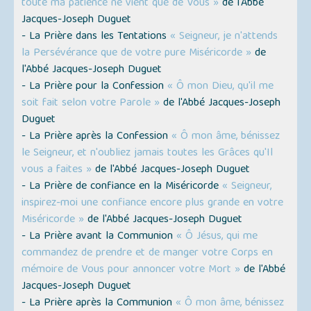
toute ma patience ne vient que de Vous »
de l'Abbé
Jacques-Joseph Duguet
- La Prière dans les Tentations
« Seigneur, je n'attends
la Persévérance que de votre pure Miséricorde »
de
l'Abbé Jacques-Joseph Duguet
- La Prière pour la Confession
« Ô mon Dieu, qu'il me
soit fait selon votre Parole »
de l'Abbé Jacques-Joseph
Duguet
- La Prière après la Confession
« Ô mon âme, bénissez
le Seigneur, et n'oubliez jamais toutes les Grâces qu'Il
vous a faites »
de l'Abbé Jacques-Joseph Duguet
- La Prière de confiance en la Miséricorde
« Seigneur,
inspirez-moi une confiance encore plus grande en votre
Miséricorde »
de l'Abbé Jacques-Joseph Duguet
- La Prière avant la Communion
« Ô Jésus, qui me
commandez de prendre et de manger votre Corps en
mémoire de Vous pour annoncer votre Mort »
de l'Abbé
Jacques-Joseph Duguet
- La Prière après la Communion
« Ô mon âme, bénissez