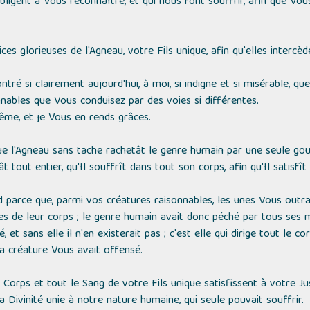
obligent à Vous reconnaître, et qui nous font souffrir, afin que Vo
rices glorieuses de l'Agneau, votre Fils unique, afin qu'elles inter
tré si clairement aujourd'hui, à moi, si indigne et si misérable, que
nnables que Vous conduisez par des voies si différentes.
me, et je Vous en rends grâces.
ue l'Agneau sans tache rachetât le genre humain par une seule go
nât tout entier, qu'Il souffrît dans tout son corps, afin qu'Il sati
d parce que, parmi vos créatures raisonnables, les unes Vous outra
ies de leur corps ; le genre humain avait donc péché par tous ses
 et sans elle il n'en existerait pas ; c'est elle qui dirige tout le cor
la créature Vous avait offensé.
Corps et tout le Sang de votre Fils unique satisfissent à votre Just
a Divinité unie à notre nature humaine, qui seule pouvait souffrir.