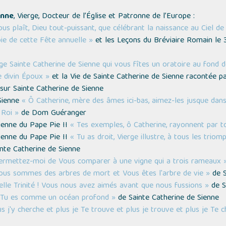
enne
, Vierge, Docteur de l’Église et Patronne de l’Europe :
ous plaît, Dieu tout-puissant, que célébrant la naissance au Ciel d
oie de cette Fête annuelle »
et les Leçons du Bréviaire Romain le 3
ge Sainte Catherine de Sienne qui vous fîtes un oratoire au fond
e divin Époux »
et la Vie de Sainte Catherine de Sienne racontée p
sur Sainte Catherine de Sienne
 Sienne
« Ô Catherine, mère des âmes ici-bas, aimez-les jusque dans
 Roi »
de Dom Guéranger
ienne du Pape Pie II
« Tes exemples, ô Catherine, rayonnent par to
ienne du Pape Pie II
« Tu as droit, Vierge illustre, à tous les triom
nte Catherine de Sienne
 permettez-moi de Vous comparer à une vigne qui a trois rameaux 
 nous sommes des arbres de mort et Vous êtes l'arbre de vie »
de S
elle Trinité ! Vous nous avez aimés avant que nous fussions »
de S
té, Tu es comme un océan profond »
de Sainte Catherine de Sienne
 j'y cherche et plus je Te trouve et plus je trouve et plus je Te 