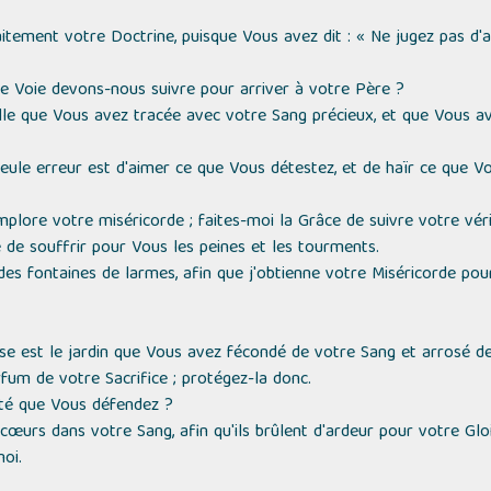
itement votre Doctrine, puisque Vous avez dit : « Ne jugez pas d'ap
le Voie devons-nous suivre pour arriver à votre Père ?
elle que Vous avez tracée avec votre Sang précieux, et que Vous a
seule erreur est d'aimer ce que Vous détestez, et de haïr ce que V
'implore votre miséricorde ; faites-moi la Grâce de suivre votre vé
 de souffrir pour Vous les peines et les tourments.
s fontaines de larmes, afin que j'obtienne votre Miséricorde pour
lise est le jardin que Vous avez fécondé de votre Sang et arrosé de
um de votre Sacrifice ; protégez-la donc.
Cité que Vous défendez ?
œurs dans votre Sang, afin qu'ils brûlent d'ardeur pour votre Glo
moi.