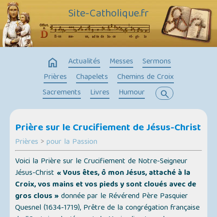
Site-Catholique.fr
home
Actualités
Messes
Sermons
Prières
Chapelets
Chemins de Croix
Sacrements
Livres
Humour
search
Prière sur le Crucifiement de Jésus-Christ
Prières
>
pour la Passion
Voici la Prière sur le Crucifiement de Notre-Seigneur
Jésus-Christ
« Vous êtes, ô mon Jésus, attaché à la
Croix, vos mains et vos pieds y sont cloués avec de
gros clous »
donnée par le Révérend Père Pasquier
Quesnel (1634-1719), Prêtre de la congrégation française