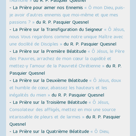
l'Aumône »
du R. P. Pasquier Quesnel
- La Prière pour aimer nos Ennemis
« Ô mon Dieu, puis-
je avoir d'autres ennemis que moi-même et que mes
passions ? »
du R. P. Pasquier Quesnel
- La Prière sur la Transfiguration du Seigneur
« Ô Jésus,
nous Vous regardons comme notre unique Maître avec
une docilité de Disciples »
du R. P. Pasquier Quesnel
- La Prière sur la Première Béatitude
« Ô Jésus, le Père
des Pauvres, arrachez de mon cœur la cupidité et
mettez-y l'amour de la Pauvreté Chrétienne »
du R. P.
Pasquier Quesnel
- La Prière sur la Deuxième Béatitude
« Ô Jésus, doux
et humble de cœur, abaissez les hauteurs et les
inégalités du mien »
du R. P. Pasquier Quesnel
- La Prière sur la Troisième Béatitude
« Ô Jésus,
Consolateur des affligés, mettez en moi une source
intarissable de pleurs et de larmes »
du R. P. Pasquier
Quesnel
- La Prière sur la Quatrième Béatitude
« Ô Dieu,