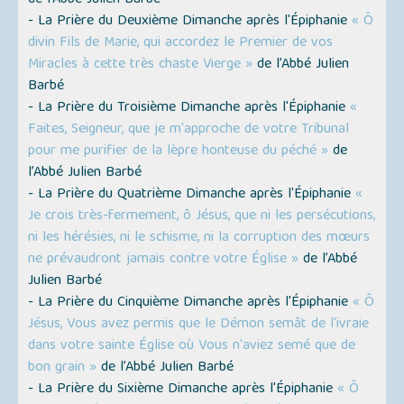
de l’Abbé Julien Barbé
- La Prière du Deuxième Dimanche après l'Épiphanie
« Ô
divin Fils de Marie, qui accordez le Premier de vos
Miracles à cette très chaste Vierge »
de l’Abbé Julien
Barbé
- La Prière du Troisième Dimanche après l'Épiphanie
«
Faites, Seigneur, que je m'approche de votre Tribunal
pour me purifier de la lèpre honteuse du péché »
de
l’Abbé Julien Barbé
- La Prière du Quatrième Dimanche après l'Épiphanie
«
Je crois très-fermement, ô Jésus, que ni les persécutions,
ni les hérésies, ni le schisme, ni la corruption des mœurs
ne prévaudront jamais contre votre Église »
de l’Abbé
Julien Barbé
- La Prière du Cinquième Dimanche après l'Épiphanie
« Ô
Jésus, Vous avez permis que le Démon semât de l'ivraie
dans votre sainte Église où Vous n'aviez semé que de
bon grain »
de l’Abbé Julien Barbé
- La Prière du Sixième Dimanche après l'Épiphanie
« Ô