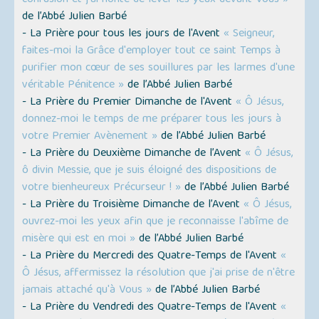
confusion et j'ai honte de lever les yeux devant Vous »
de l’Abbé Julien Barbé
- La Prière pour tous les jours de l'Avent
« Seigneur,
faites-moi la Grâce d'employer tout ce saint Temps à
purifier mon cœur de ses souillures par les larmes d'une
véritable Pénitence »
de l’Abbé Julien Barbé
- La Prière du Premier Dimanche de l'Avent
« Ô Jésus,
donnez-moi le temps de me préparer tous les jours à
votre Premier Avènement »
de l’Abbé Julien Barbé
- La Prière du Deuxième Dimanche de l’Avent
« Ô Jésus,
ô divin Messie, que je suis éloigné des dispositions de
votre bienheureux Précurseur ! »
de l’Abbé Julien Barbé
- La Prière du Troisième Dimanche de l’Avent
« Ô Jésus,
ouvrez-moi les yeux afin que je reconnaisse l'abîme de
misère qui est en moi »
de l’Abbé Julien Barbé
- La Prière du Mercredi des Quatre-Temps de l'Avent
«
Ô Jésus, affermissez la résolution que j'ai prise de n'être
jamais attaché qu'à Vous »
de l’Abbé Julien Barbé
- La Prière du Vendredi des Quatre-Temps de l'Avent
«