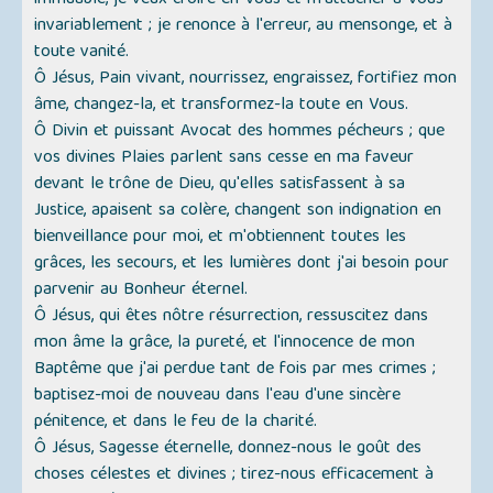
immuable, je veux croire en Vous et m'attacher à Vous
invariablement ; je renonce à l'erreur, au mensonge, et à
toute vanité.
Ô Jésus, Pain vivant, nourrissez, engraissez, fortifiez mon
âme, changez-la, et transformez-la toute en Vous.
Ô Divin et puissant Avocat des hommes pécheurs ; que
vos divines Plaies parlent sans cesse en ma faveur
devant le trône de Dieu, qu'elles satisfassent à sa
Justice, apaisent sa colère, changent son indignation en
bienveillance pour moi, et m'obtiennent toutes les
grâces, les secours, et les lumières dont j'ai besoin pour
parvenir au Bonheur éternel.
Ô Jésus, qui êtes nôtre résurrection, ressuscitez dans
mon âme la grâce, la pureté, et l'innocence de mon
Baptême que j'ai perdue tant de fois par mes crimes ;
baptisez-moi de nouveau dans l'eau d'une sincère
pénitence, et dans le feu de la charité.
Ô Jésus, Sagesse éternelle, donnez-nous le goût des
choses célestes et divines ; tirez-nous efficacement à