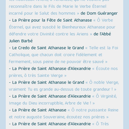
les nouveaux Ariens, ô Athanase, qui ne veulent pas
reconnaître dans le Fils de Marie le Verbe Éternel
incarné pour le Salut des hommes »
de Dom Guéranger
- La Prière pour la Fête de Saint Athanase
« Ô Verbe
Éternel, qui avez suscité le Bienheureux Athanase pour
défendre votre Divinité contre les Ariens »
de l’Abbé
Julien Barbé
- Le Credo de Saint Athanase le Grand
« Telle est la Foi
Catholique, que chacun doit croire fidèlement et
fermement, sous peine de ne pouvoir être sauvé »
- La Prière de Saint Athanase d'Alexandrie
« Écoute nos
prières, ô très Sainte Vierge »
- La Prière de Saint Athanase le Grand
« Ô noble Vierge,
vraiment Tu es grande au-dessus de toute grandeur ! »
- La Prière de Saint Athanase d'Alexandrie
« Ô Virginité,
Image du Dieu incorruptible, Arbre de Vie ! »
- La Prière de Saint Athanase
« Ô notre puissante Reine
et notre auguste Souveraine, écoutez nos prières »
- La Prière de Saint Athanase d’Alexandrie
« Ô Très