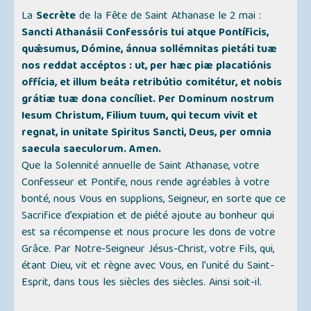
La
Secrète
de la Fête de Saint Athanase le 2 mai :
Sancti Athanásii Confessóris tui atque Pontíficis,
quǽsumus, Dómine, ánnua sollémnitas pietáti tuæ
nos reddat accéptos : ut, per hæc piæ placatiónis
offícia, et illum beáta retribútio comitétur, et nobis
grátiæ tuæ dona concíliet. Per Dominum nostrum
Iesum Christum, Filium tuum, qui tecum vivit et
regnat, in unitate Spiritus Sancti, Deus, per omnia
saecula saeculorum. Amen.
Que la Solennité annuelle de Saint Athanase, votre
Confesseur et Pontife, nous rende agréables à votre
bonté, nous Vous en supplions, Seigneur, en sorte que ce
Sacrifice d’expiation et de piété ajoute au bonheur qui
est sa récompense et nous procure les dons de votre
Grâce. Par Notre-Seigneur Jésus-Christ, votre Fils, qui,
étant Dieu, vit et règne avec Vous, en l’unité du Saint-
Esprit, dans tous les siècles des siècles. Ainsi soit-il.