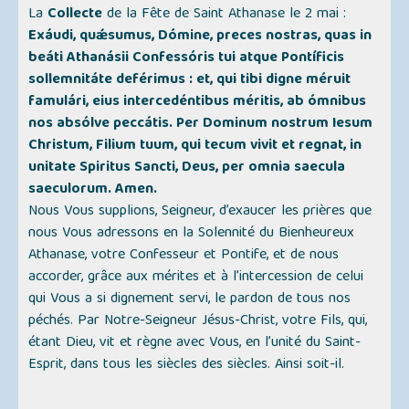
La
Collecte
de la Fête de Saint Athanase le 2 mai :
Exáudi, quǽsumus, Dómine, preces nostras, quas in
beáti Athanásii Confessóris tui atque Pontíficis
sollemnitáte deférimus : et, qui tibi digne méruit
famulári, eius intercedéntibus méritis, ab ómnibus
nos absólve peccátis. Per Dominum nostrum Iesum
Christum, Filium tuum, qui tecum vivit et regnat, in
unitate Spiritus Sancti, Deus, per omnia saecula
saeculorum. Amen.
Nous Vous supplions, Seigneur, d’exaucer les prières que
nous Vous adressons en la Solennité du Bienheureux
Athanase, votre Confesseur et Pontife, et de nous
accorder, grâce aux mérites et à l’intercession de celui
qui Vous a si dignement servi, le pardon de tous nos
péchés. Par Notre-Seigneur Jésus-Christ, votre Fils, qui,
étant Dieu, vit et règne avec Vous, en l’unité du Saint-
Esprit, dans tous les siècles des siècles. Ainsi soit-il.