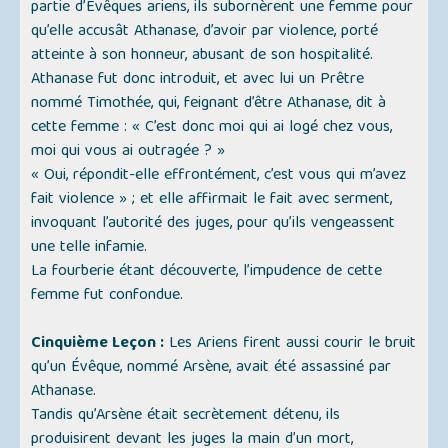
partie d’Évêques ariens, ils subornèrent une femme pour
qu’elle accusât Athanase, d’avoir par violence, porté
atteinte à son honneur, abusant de son hospitalité.
Athanase fut donc introduit, et avec lui un Prêtre
nommé Timothée, qui, feignant d’être Athanase, dit à
cette femme :
« C’est donc moi qui ai logé chez vous,
moi qui vous ai outragée ? »
« Oui
, répondit-elle effrontément,
c’est vous qui m’avez
fait violence »
; et elle affirmait le fait avec serment,
invoquant l’autorité des juges, pour qu’ils vengeassent
une telle infamie.
La fourberie étant découverte, l’impudence de cette
femme fut confondue.
Cinquième Leçon :
Les Ariens firent aussi courir le bruit
qu’un Évêque, nommé Arsène, avait été assassiné par
Athanase.
Tandis qu’Arsène était secrètement détenu, ils
produisirent devant les juges la main d’un mort,