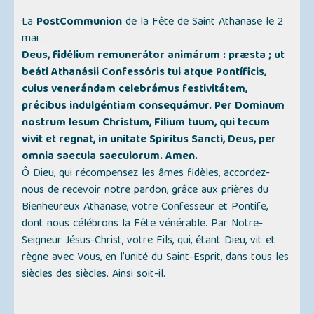
La
PostCommunion
de la Fête de Saint Athanase le 2
mai :
Deus, fidélium remunerátor animárum : præsta ; ut
beáti Athanásii Confessóris tui atque Pontíficis,
cuius venerándam celebrámus festivitátem,
précibus indulgéntiam consequámur. Per Dominum
nostrum Iesum Christum, Filium tuum, qui tecum
vivit et regnat, in unitate Spiritus Sancti, Deus, per
omnia saecula saeculorum. Amen.
Ô Dieu, qui récompensez les âmes fidèles, accordez-
nous de recevoir notre pardon, grâce aux prières du
Bienheureux Athanase, votre Confesseur et Pontife,
dont nous célébrons la Fête vénérable. Par Notre-
Seigneur Jésus-Christ, votre Fils, qui, étant Dieu, vit et
règne avec Vous, en l’unité du Saint-Esprit, dans tous les
siècles des siècles. Ainsi soit-il.