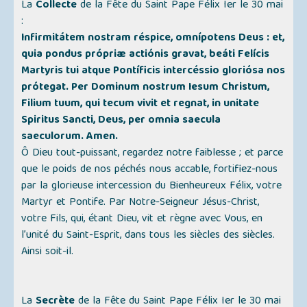
La
Collecte
de la Fête du Saint Pape Félix Ier le 30 mai
:
Infirmitátem nostram réspice, omnípotens Deus : et,
quia pondus própriæ actiónis gravat, beáti Felícis
Martyris tui atque Pontíficis intercéssio gloriósa nos
prótegat. Per Dominum nostrum Iesum Christum,
Filium tuum, qui tecum vivit et regnat, in unitate
Spiritus Sancti, Deus, per omnia saecula
saeculorum. Amen.
Ô Dieu tout-puissant, regardez notre faiblesse ; et parce
que le poids de nos péchés nous accable, fortifiez-nous
par la glorieuse intercession du Bienheureux Félix, votre
Martyr et Pontife. Par Notre-Seigneur Jésus-Christ,
votre Fils, qui, étant Dieu, vit et règne avec Vous, en
l’unité du Saint-Esprit, dans tous les siècles des siècles.
Ainsi soit-il.
La
Secrète
de la Fête du Saint Pape Félix Ier le 30 mai