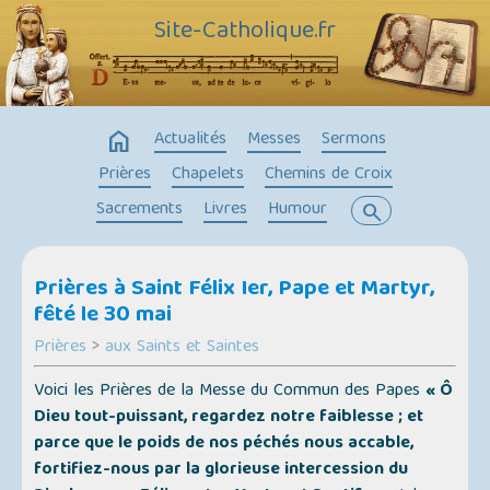
Site-Catholique.fr
home
Actualités
Messes
Sermons
Prières
Chapelets
Chemins de Croix
Sacrements
Livres
Humour
search
Prières à Saint Félix Ier, Pape et Martyr,
fêté le 30 mai
Prières
>
aux Saints et Saintes
Voici les Prières de la Messe du Commun des Papes
« Ô
Dieu tout-puissant, regardez notre faiblesse ; et
parce que le poids de nos péchés nous accable,
fortifiez-nous par la glorieuse intercession du