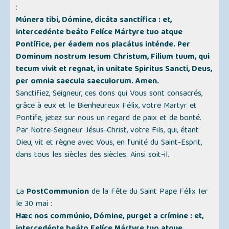
:
Múnera tibi, Dómine, dicáta sanctífica : et,
intercedénte beáto Felíce Mártyre tuo atque
Pontífice, per éadem nos placátus inténde. Per
Dominum nostrum Iesum Christum, Filium tuum, qui
tecum vivit et regnat, in unitate Spiritus Sancti, Deus,
per omnia saecula saeculorum. Amen.
Sanctifiez, Seigneur, ces dons qui Vous sont consacrés,
grâce à eux et le Bienheureux Félix, votre Martyr et
Pontife, jetez sur nous un regard de paix et de bonté.
Par Notre-Seigneur Jésus-Christ, votre Fils, qui, étant
Dieu, vit et règne avec Vous, en l’unité du Saint-Esprit,
dans tous les siècles des siècles. Ainsi soit-il.
La
PostCommunion
de la Fête du Saint Pape Félix Ier
le 30 mai :
Hæc nos commúnio, Dómine, purget a crímine : et,