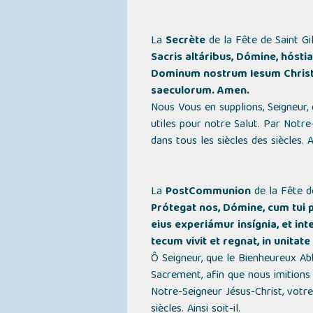
La
Secrète
de la Fête de Saint Gil
Sacris altáribus, Dómine, hóst
Dominum nostrum Iesum Christum 
saeculorum. Amen.
Nous Vous en supplions, Seigneur, 
utiles pour notre Salut. Par Notre-S
dans tous les siècles des siècles. Ai
La
PostCommunion
de la Fête de
Prótegat nos, Dómine, cum tui 
eius experiámur insígnia, et i
tecum vivit et regnat, in unitat
Ô Seigneur, que le Bienheureux Ab
Sacrement, afin que nous imitions 
Notre-Seigneur Jésus-Christ, votre F
siècles. Ainsi soit-il.