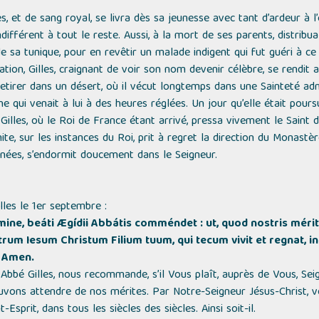
es, et de sang royal, se livra dès sa jeunesse avec tant d’ardeur à l
ndifférent à tout le reste. Aussi, à la mort de ses parents, distribu
 sa tunique, pour en revêtir un malade indigent qui fut guéri à ce
on, Gilles, craignant de voir son nom devenir célèbre, se rendit au
retirer dans un désert, où il vécut longtemps dans une Sainteté adm
che qui venait à lui à des heures réglées. Un jour qu’elle était pour
Gilles, où le Roi de France étant arrivé, pressa vivement le Saint 
te, sur les instances du Roi, prit à regret la direction du Monastè
nées, s’endormit doucement dans le Seigneur.
lles le 1er septembre :
ne, beáti Ægídii Abbátis comméndet : ut, quod nostris mérit
 Iesum Christum Filium tuum, qui tecum vivit et regnat, in u
 Amen.
Abbé Gilles, nous recommande, s’il Vous plaît, auprès de Vous, Sei
ons attendre de nos mérites. Par Notre-Seigneur Jésus-Christ, votre
-Esprit, dans tous les siècles des siècles. Ainsi soit-il.