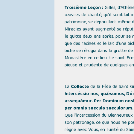
Troisième Leçon :
Gilles, d’Athèn
œuvres de charité, qu’il semblait i
patrimoine, se dépouillant même de
Miracles ayant augmenté sa réputati
le quitta deux ans après, pour se 
que des racines et le lait d’une bi
biche se réfugia dans la grotte de 
Monastère en ce lieu. Le saint Ermi
pieuse et prudente de quelques an
La
Collecte
de la Fête de Saint Gi
Intercéssio nos, quǽsumus, Dómi
assequámur. Per Dominum nostrum
per omnia saecula saeculorum.
Que l’intercession du Bienheureux 
son patronage, ce que nous ne pouv
règne avec Vous, en l’unité du Saint