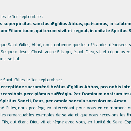
les le 1er septembre :
ias superpósitas sanctus Ægídius Abbas, quǽsumus, in salúte
Filium tuum, qui tecum vivit et regnat, in unitate Spiritus 
que Saint Gilles, Abbé, nous obtienne que les offrandes déposées 
eigneur Jésus-Christ, votre Fils, qui, étant Dieu, vit et règne avec 
nsi soit-il.
 Saint Gilles le 1er septembre :
perceptióne sacraménti beátus Ægídius Abbas, pro nobis inter
ntercessiónis percipiámus suffrágia. Per Dominum nostrum Ies
e Spiritus Sancti, Deus, per omnia saecula saeculorum. Amen.
bé Gilles, nous protège, en intercédant pour nous en ce moment 
les remarquables exemples de sa vie et que nous recevions les fru
ils, qui, étant Dieu, vit et règne avec Vous, en l’unité du Saint-Esp