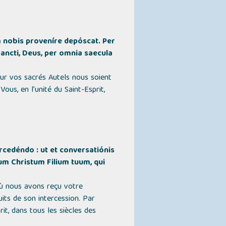
m nobis proveníre depóscat. Per
Sancti, Deus, per omnia saecula
sur vos sacrés Autels nous soient
Vous, en l’unité du Saint-Esprit,
cedéndo : ut et conversatiónis
um Christum Filium tuum, qui
où nous avons reçu votre
its de son intercession. Par
rit, dans tous les siècles des