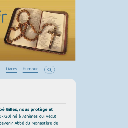
r
s
Livres
Humour
search
é Gilles, nous protège et
-720) né à Athènes qui vécut
e devenir Abbé du Monastère de