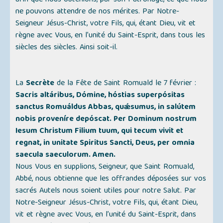
afin que nous obtenions, par son Patronage, ce que nous
ne pouvons attendre de nos mérites. Par Notre-
Seigneur Jésus-Christ, votre Fils, qui, étant Dieu, vit et
règne avec Vous, en l’unité du Saint-Esprit, dans tous les
siècles des siècles. Ainsi soit-il.
La
Secrète
de la Fête de Saint Romuald le 7 février :
Sacris altáribus, Dómine, hóstias superpósitas
sanctus Romuáldus Abbas, quǽsumus, in salútem
nobis proveníre depóscat. Per Dominum nostrum
Iesum Christum Filium tuum, qui tecum vivit et
regnat, in unitate Spiritus Sancti, Deus, per omnia
saecula saeculorum. Amen.
Nous Vous en supplions, Seigneur, que Saint Romuald,
Abbé, nous obtienne que les offrandes déposées sur vos
sacrés Autels nous soient utiles pour notre Salut. Par
Notre-Seigneur Jésus-Christ, votre Fils, qui, étant Dieu,
vit et règne avec Vous, en l’unité du Saint-Esprit, dans