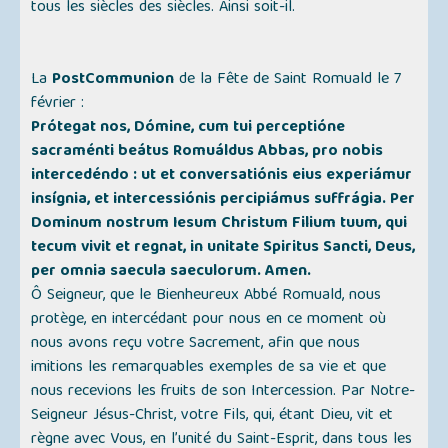
tous les siècles des siècles. Ainsi soit-il.
La
PostCommunion
de la Fête de Saint Romuald le 7
février :
Prótegat nos, Dómine, cum tui perceptióne
sacraménti beátus Romuáldus Abbas, pro nobis
intercedéndo : ut et conversatiónis eius experiámur
insígnia, et intercessiónis percipiámus suffrágia. Per
Dominum nostrum Iesum Christum Filium tuum, qui
tecum vivit et regnat, in unitate Spiritus Sancti, Deus,
per omnia saecula saeculorum. Amen.
Ô Seigneur, que le Bienheureux Abbé Romuald, nous
protège, en intercédant pour nous en ce moment où
nous avons reçu votre Sacrement, afin que nous
imitions les remarquables exemples de sa vie et que
nous recevions les fruits de son Intercession. Par Notre-
Seigneur Jésus-Christ, votre Fils, qui, étant Dieu, vit et
règne avec Vous, en l’unité du Saint-Esprit, dans tous les