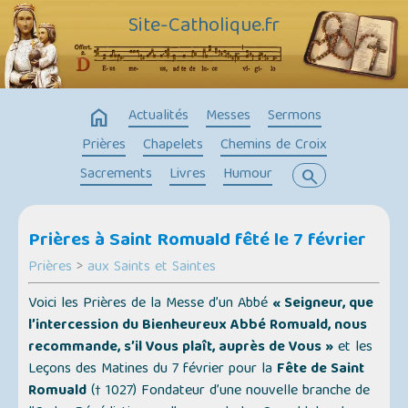
Site-Catholique.fr
home
Actualités
Messes
Sermons
Prières
Chapelets
Chemins de Croix
Sacrements
Livres
Humour
search
Prières à Saint Romuald fêté le 7 février
Prières
>
aux Saints et Saintes
Voici les Prières de la Messe d’un Abbé
« Seigneur, que
l’intercession du Bienheureux Abbé Romuald, nous
recommande, s’il Vous plaît, auprès de Vous »
et les
Leçons des Matines du 7 février pour la
Fête de Saint
Romuald
(† 1027) Fondateur d’une nouvelle branche de