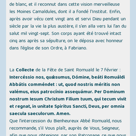
de blanc, et il reconnut dans cette vision merveilleuse
les Moines Camaldules, dont il a fondé l’Institut. Enfin,
après avoir vécu cent vingt ans et servi Dieu pendant un
siècle par la vie la plus austère, il s’en alla vers lui l’an du
salut mil vingt-sept. Son corps ayant été trouvé intact
cinq ans après sa sépulture, on le déposa avec honneur
dans l’église de son Ordre, à Fabriano.
La
Collecte
de la Fête de Saint Romuald le 7 février :
Intercéssio nos, quǽsumus, Dómine, beáti Romuáldi
Abbátis comméndet : ut, quod nostris méritis non
valémus, eius patrocínio assequámur. Per Dominum
nostrum Iesum Christum Filium tuum, qui tecum vivit
et regnat, in unitate Spiritus Sancti, Deus, per omnia
saecula saeculorum. Amen.
Que l’intercession du Bienheureux Abbé Romuald, nous
recommande, s’il Vous plaît, auprès de Vous, Seigneur,